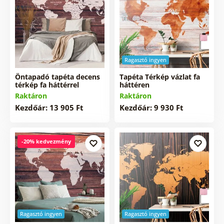
Ragasztó ingyen
Öntapadó tapéta decens
Tapéta Térkép vázlat fa
térkép fa háttérrel
háttéren
Raktáron
Raktáron
Kezdőár: 13 905 Ft
Kezdőár: 9 930 Ft
-20% kedvezmény
Ragasztó ingyen
Ragasztó ingyen