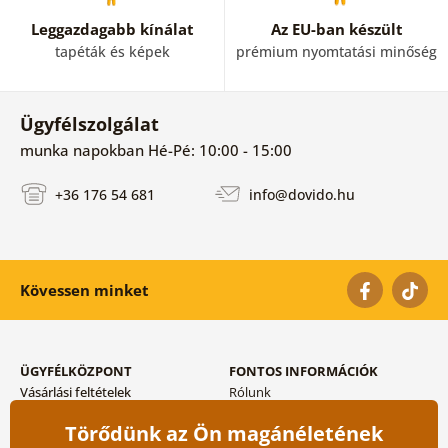
Leggazdagabb kínálat
Az EU-ban készült
tapéták és képek
prémium nyomtatási minőség
Ügyfélszolgálat
munka napokban Hé-Pé: 10:00 - 15:00
+36 176 54 681
info@dovido.hu
Kövessen minket
ÜGYFÉLKÖZPONT
FONTOS INFORMÁCIÓK
Vásárlási feltételek
Rólunk
Adatvédelem tárolása
Gyakori kérdések
Törődünk az Ön magánéletének
Szállítási és fizetési módok
Blog