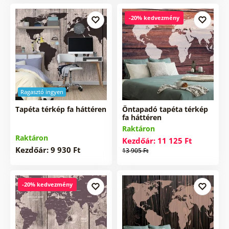
-20% kedvezmény
Ragasztó ingyen
Tapéta térkép fa háttéren
Öntapadó tapéta térkép
fa háttéren
Raktáron
Raktáron
Kezdőár: 11 125 Ft
Kezdőár: 9 930 Ft
13 905 Ft
-20% kedvezmény