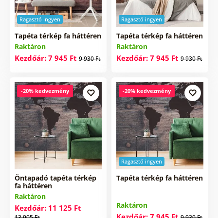
Ragasztó ingyen
Ragasztó ingyen
Tapéta térkép fa háttéren
Tapéta térkép fa háttéren
Raktáron
Raktáron
Kezdőár: 7 945 Ft
Kezdőár: 7 945 Ft
9 930 Ft
9 930 Ft
-20% kedvezmény
-20% kedvezmény
Ragasztó ingyen
Öntapadó tapéta térkép
Tapéta térkép fa háttéren
fa háttéren
Raktáron
Raktáron
Kezdőár: 11 125 Ft
Kezdőár: 7 945 Ft
13 905 Ft
9 930 Ft