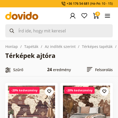
+36 176 54 681
(Hé-Pé: 10 - 15)
0
Honlap
Tapéták
Az indíték szerint
Térképes tapéták
Térképek ajtóra
24
Szűrő
eredmény
Felsorolás
-20% kedvezmény
-20% kedvezmény