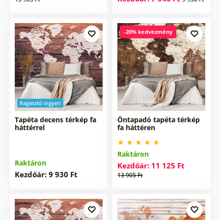
-20% kedvezmény
Ragasztó ingyen
Tapéta decens térkép fa
Öntapadó tapéta térkép
háttérrel
fa háttéren
Raktáron
Raktáron
Kezdőár: 11 125 Ft
Kezdőár: 9 930 Ft
13 905 Ft