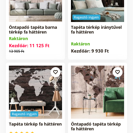
Ragasztó ingyen
Öntapadó tapéta barna
Tapéta térkép iránytűvel
térkép fa háttéren
fa háttéren
Raktáron
Raktáron
Kezdőár: 11 125 Ft
Kezdőár: 9 930 Ft
13 905 Ft
Ragasztó ingyen
Tapéta térkép fa háttéren
Öntapadó tapéta térkép
fa háttéren