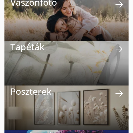
Vászonfotó
Tapéták
Poszterek