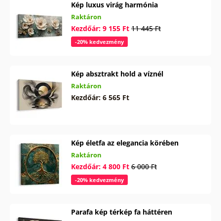
Kép luxus virág harmónia
Raktáron
Kezdőár: 9 155 Ft
11 445 Ft
-20% kedvezmény
Kép absztrakt hold a víznél
Raktáron
Kezdőár: 6 565 Ft
Kép életfa az elegancia körében
Raktáron
Kezdőár: 4 800 Ft
6 000 Ft
-20% kedvezmény
Parafa kép térkép fa háttéren