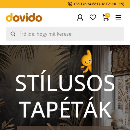
+36 176 54 681
(Hé-Pé: 10 - 15)
0