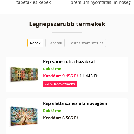
tapéták és képek
prémium nyomtatási minőség
Legnépszerűbb termékek
Képek
Tapéták
Festés szám szerint
Kép városi utca házakkal
Raktáron
Kezdőár: 9 155 Ft
11 445 Ft
-20% kedvezmény
Kép életfa színes ólomüvegben
Raktáron
Kezdőár: 6 565 Ft