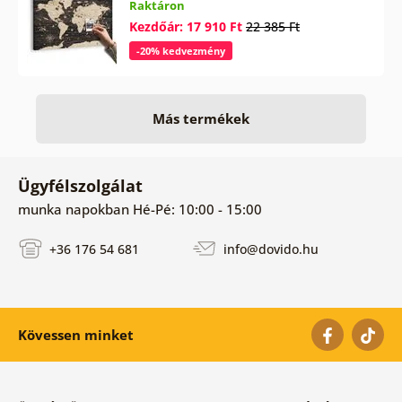
Raktáron
Kezdőár: 17 910 Ft
22 385 Ft
-20% kedvezmény
Más termékek
Ügyfélszolgálat
munka napokban Hé-Pé: 10:00 - 15:00
+36 176 54 681
info@dovido.hu
Kövessen minket