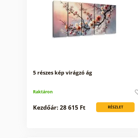
5 részes kép virágzó ág
Raktáron
Kezdőár: 28 615 Ft
RÉSZLET