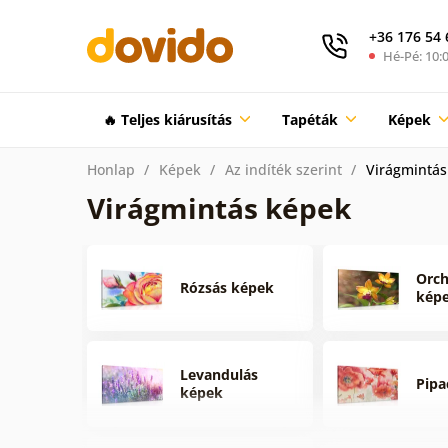
+36 176 54 
Hé-Pé: 10:0
🔥 Teljes kiárusítás
Tapéták
Képek
Honlap
Képek
Az indíték szerint
Virágmintás
Virágmintás képek
Orch
Rózsás képek
kép
Levandulás
Pipa
képek