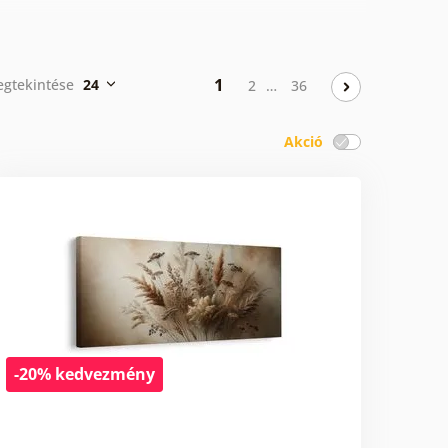
1
egtekintése
24
2
…
36
Akció
-20% kedvezmény