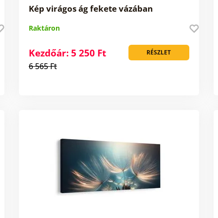
Kép virágos ág fekete vázában
Raktáron
Kezdőár: 5 250 Ft
RÉSZLET
6 565 Ft