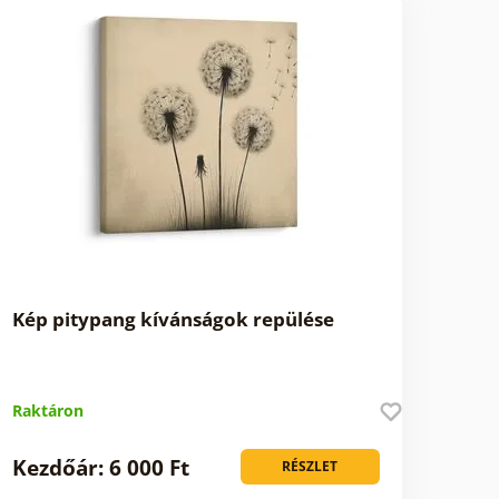
Kép pitypang kívánságok repülése
Raktáron
Kezdőár: 6 000 Ft
RÉSZLET