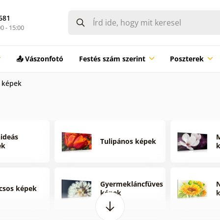
681
0 - 15:00
📤 Vászonfotó
Festés szám szerint
Poszterek
 képek
ideás
M
Tulipános képek
ek
Gyermekláncfüves
N
csos képek
képek