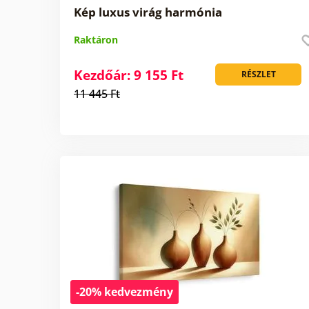
Kép luxus virág harmónia
Raktáron
Kezdőár: 9 155 Ft
RÉSZLET
11 445 Ft
-20% kedvezmény