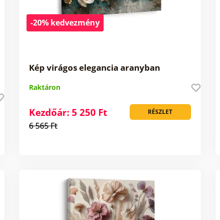
-20% kedvezmény
Kép virágos elegancia aranyban
Raktáron
Kezdőár: 5 250 Ft
RÉSZLET
6 565 Ft