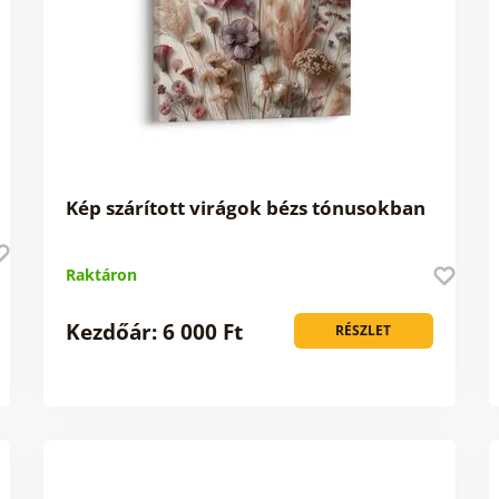
Kép szárított virágok bézs tónusokban
Raktáron
Kezdőár: 6 000 Ft
RÉSZLET