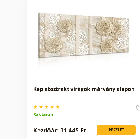
Kép absztrakt virágok márvány alapon
Raktáron
Kezdőár: 11 445 Ft
RÉSZLET