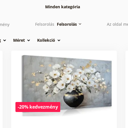
Minden kategória
Felsorolás
Felsorolás
Az oldal m
mény
g
Méret
Kollekció
-20% kedvezmény