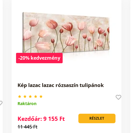
-20% kedvezmény
Kép lazac lazac rózsaszín tulipánok
Raktáron
Kezdőár: 9 155 Ft
RÉSZLET
11 445 Ft