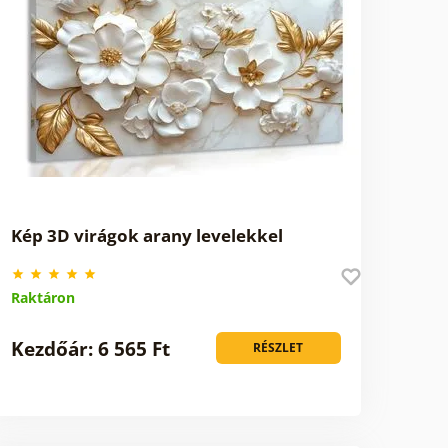
Kép 3D virágok arany levelekkel
Raktáron
Kezdőár: 6 565 Ft
RÉSZLET