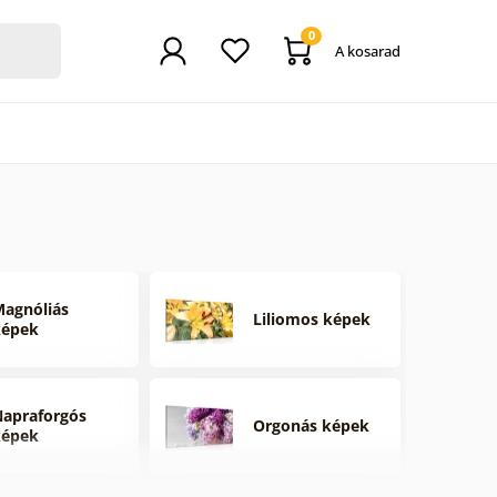
0
A kosarad
agnóliás
Liliomos képek
képek
apraforgós
Orgonás képek
képek