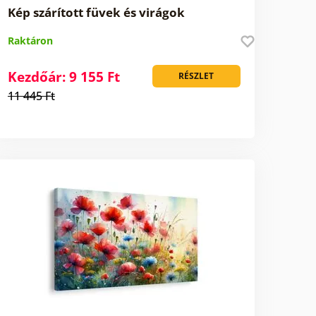
Kép szárított füvek és virágok
Raktáron
Kezdőár: 9 155 Ft
RÉSZLET
11 445 Ft