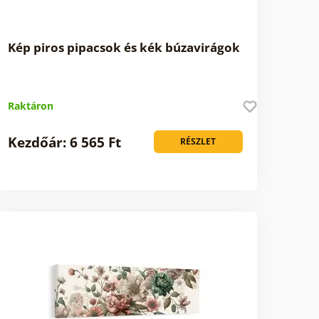
Kép piros pipacsok és kék búzavirágok
Raktáron
Kezdőár: 6 565 Ft
RÉSZLET