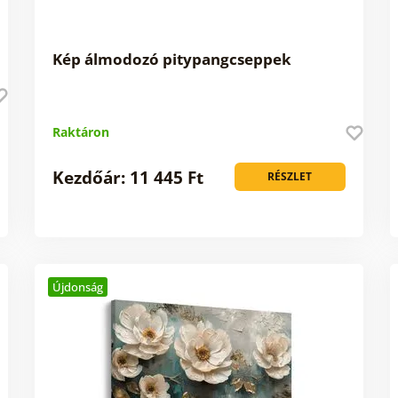
Kép álmodozó pitypangcseppek
Raktáron
Kezdőár: 11 445 Ft
RÉSZLET
Újdonság