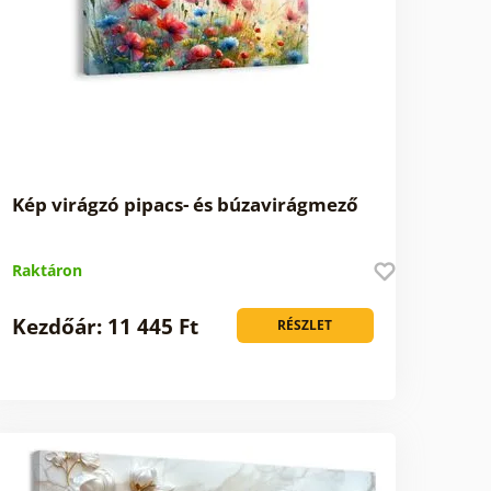
Kép virágzó pipacs- és búzavirágmező
Raktáron
Kezdőár: 11 445 Ft
RÉSZLET