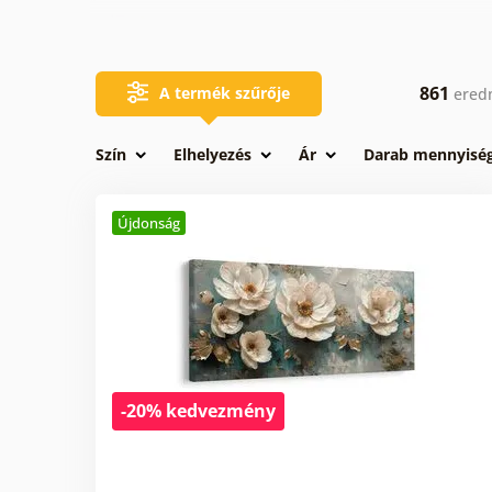
Virágcsokros
képek
861
A termék szűrője
ered
Szín
Elhelyezés
Ár
Darab mennyisé
Újdonság
-20% kedvezmény