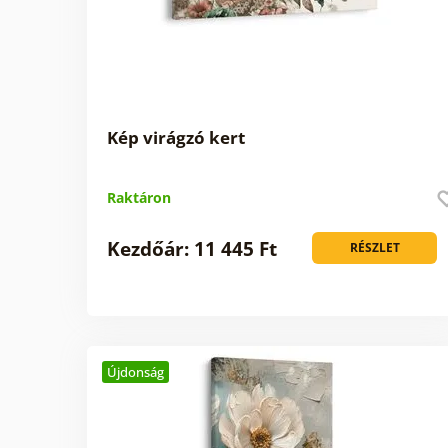
Kép virágzó kert
Raktáron
Kezdőár: 11 445 Ft
RÉSZLET
Újdonság