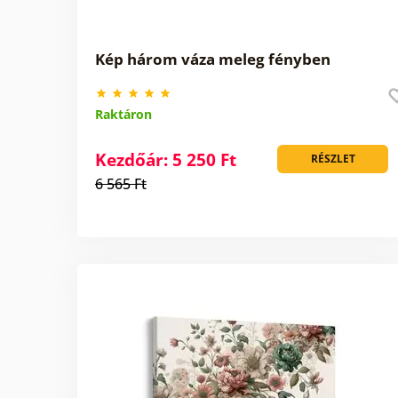
Kép három váza meleg fényben
Raktáron
Kezdőár: 5 250 Ft
RÉSZLET
6 565 Ft