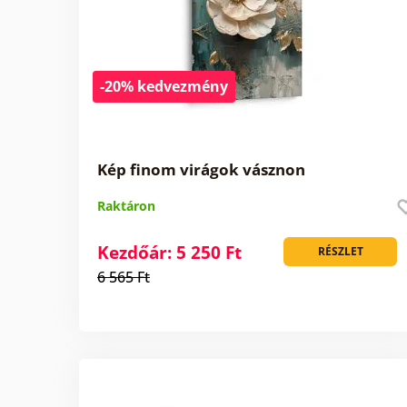
-20% kedvezmény
Kép finom virágok vásznon
Raktáron
Kezdőár: 5 250 Ft
RÉSZLET
6 565 Ft