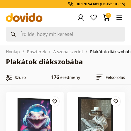
+36 176 54 681
(Hé-Pé: 10 - 15)
0
Honlap
Poszterek
A szoba szerint
Plakátok diákszobáb
Plakátok diákszobába
176
Szűrő
eredmény
Felsorolás