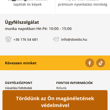
tapéták és képek
prémium nyomtatási minőség
Ügyfélszolgálat
munka napokban Hé-Pé: 10:00 - 15:00
+36 176 54 681
info@dovido.hu
Kövessen minket
ÜGYFÉLKÖZPONT
FONTOS INFORMÁCIÓK
Vásárlási feltételek
Rólunk
Adatvédelem tárolása
Gyakori kérdések
Törődünk az Ön magánéletének
Szállítási és fizetési módok
Blog
Vissza küldés esetében
Kapcsolat
védelmével
Nagykereskedelmi