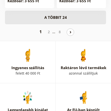
Kezdőár: 3 655 Ft
Kezdőár: 3 655 Ft
A TÖBBIT 24
1
…
2
8
Ingyenes szállítás
Raktáron lévő termékek
felett 40 000 Ft
azonnal szállítjuk
Leggazdagabb kínálat
Az EU-ban készült