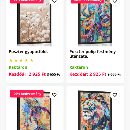
Poszter gyapotföld.
Poszter polip festmény
utánzata.
Raktáron
Raktáron
Kezdőár: 2 925 Ft
Kezdőár: 2 925 Ft
3 655 Ft
3 655 Ft
-20% kedvezmény