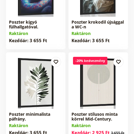
Poszter kígyó
Poszter krokodil újsággal
fülhallgatóval.
a WC-n
Raktáron
Raktáron
Kezdőár: 3 655 Ft
Kezdőár: 3 655 Ft
-20% kedvezmény
Poszter minimalista
Poszter stílusos minta
páfrány.
körrel Mid-Century.
Raktáron
Raktáron
Kezdőár: 3 655 Ft
Kezdőár: 2 925 Ft
3 655 Ft