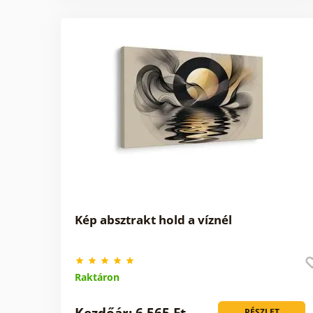
Kép absztrakt hold a víznél
Raktáron
Kezdőár: 6 565 Ft
RÉSZLET