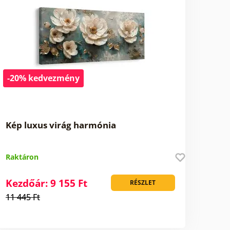
-20% kedvezmény
Kép luxus virág harmónia
Raktáron
Kezdőár: 9 155 Ft
RÉSZLET
11 445 Ft