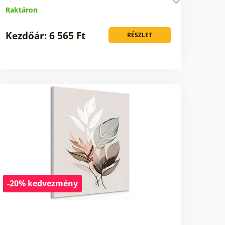
Raktáron
Kezdőár: 6 565 Ft
RÉSZLET
-20% kedvezmény