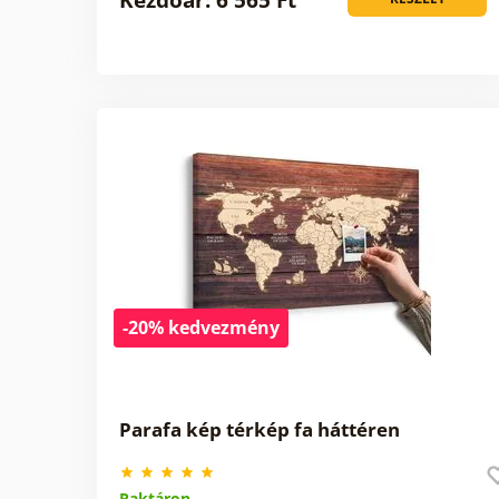
-20% kedvezmény
Parafa kép térkép fa háttéren
Raktáron