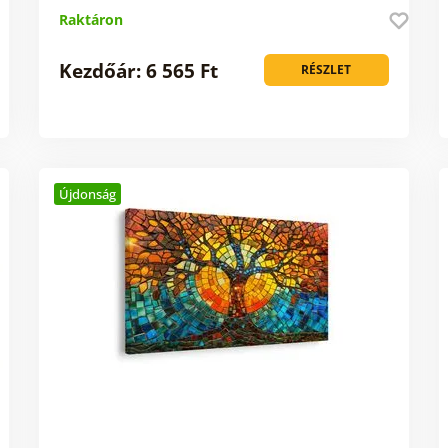
Raktáron
Kezdőár: 6 565 Ft
RÉSZLET
Újdonság