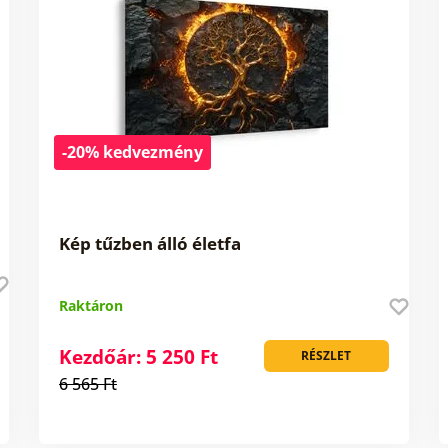
-20% kedvezmény
Kép tűzben álló életfa
Raktáron
Kezdőár: 5 250 Ft
RÉSZLET
6 565 Ft