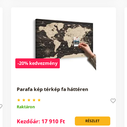
-20% kedvezmény
Parafa kép térkép fa háttéren
Raktáron
Kezdőár: 17 910 Ft
RÉSZLET