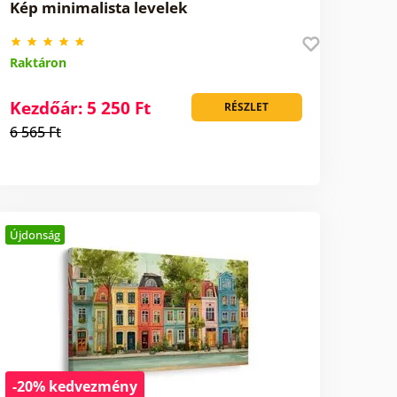
Kép minimalista levelek
Raktáron
Kezdőár: 5 250 Ft
RÉSZLET
6 565 Ft
Újdonság
-20% kedvezmény