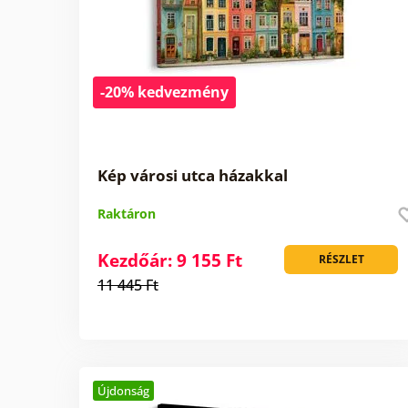
-20% kedvezmény
Kép városi utca házakkal
Raktáron
Kezdőár: 9 155 Ft
RÉSZLET
11 445 Ft
Újdonság