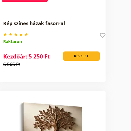
Kép színes házak fasorral
Raktáron
Kezdőár: 5 250 Ft
RÉSZLET
6 565 Ft