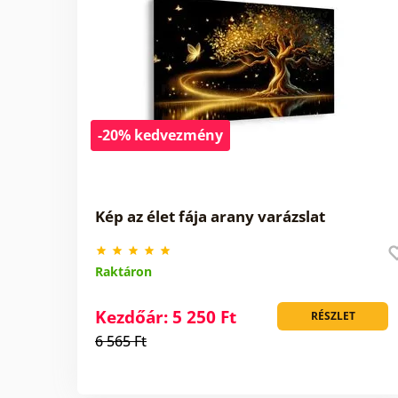
-20% kedvezmény
Kép az élet fája arany varázslat
Raktáron
Kezdőár: 5 250 Ft
RÉSZLET
6 565 Ft