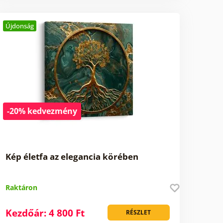
Újdonság
-20% kedvezmény
Kép életfa az elegancia körében
Raktáron
Kezdőár: 4 800 Ft
RÉSZLET