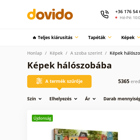
+36 176 54 
Hé-Pé: 10:0
🔥 Teljes kiárusítás
Tapéták
Képek
Honlap
Képek
A szoba szerint
Képek hálósz
Képek hálószobába
5365
A termék szűrője
ere
Szín
Elhelyezés
Ár
Darab mennyisé
Újdonság