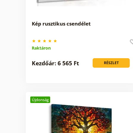
Kép rusztikus csendélet
Raktáron
Kezdőár: 6 565 Ft
RÉSZLET
Újdonság