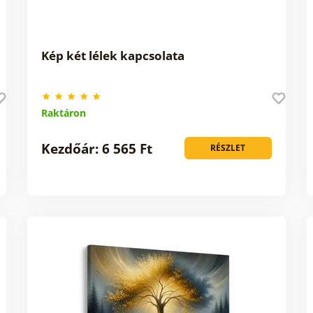
Kép két lélek kapcsolata
Raktáron
Kezdőár: 6 565 Ft
RÉSZLET