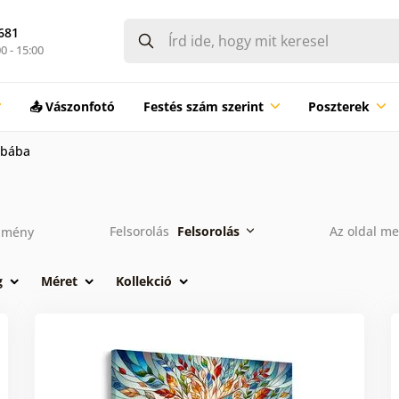
681
0 - 15:00
📤 Vászonfotó
Festés szám szerint
Poszterek
obába
Felsorolás
Felsorolás
Az oldal m
dmény
g
Méret
Kollekció