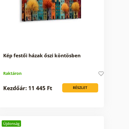
Kép festői házak őszi köntösben
Raktáron
Kezdőár: 11 445 Ft
RÉSZLET
Újdonság