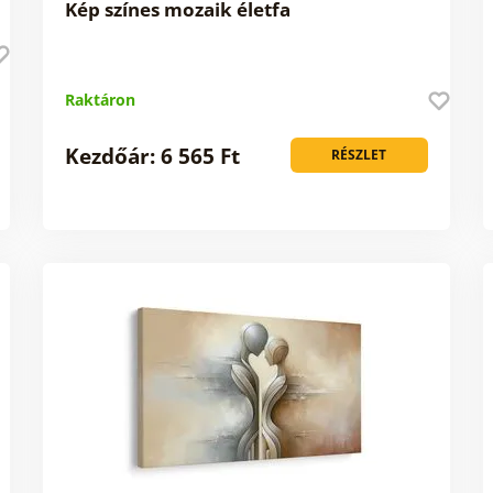
Kép színes mozaik életfa
Raktáron
Kezdőár: 6 565 Ft
RÉSZLET