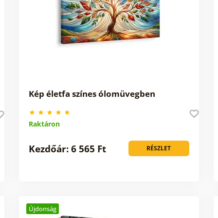
Kép életfa színes ólomüvegben
Raktáron
Kezdőár: 6 565 Ft
RÉSZLET
Újdonság