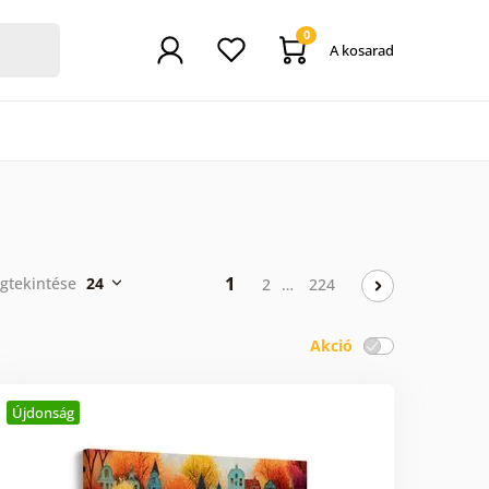
0
A kosarad
1
egtekintése
24
2
…
224
Akció
Újdonság