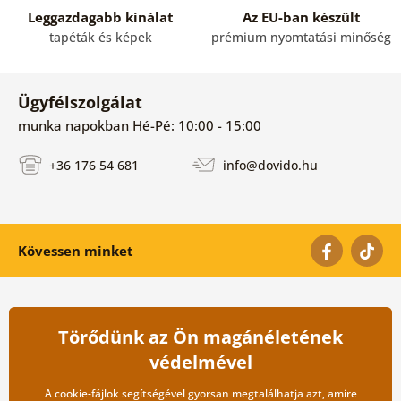
Leggazdagabb kínálat
Az EU-ban készült
tapéták és képek
prémium nyomtatási minőség
Ügyfélszolgálat
munka napokban Hé-Pé: 10:00 - 15:00
+36 176 54 681
info@dovido.hu
Kövessen minket
ÜGYFÉLKÖZPONT
FONTOS INFORMÁCIÓK
Törődünk az Ön magánéletének
Vásárlási feltételek
Rólunk
védelmével
Adatvédelem tárolása
Gyakori kérdések
Szállítási és fizetési módok
Blog
A cookie-fájlok segítségével gyorsan megtalálhatja azt, amire
Vissza küldés esetében
Kapcsolat