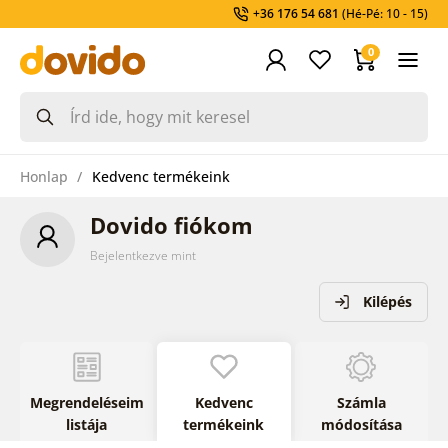
+36 176 54 681
(Hé-Pé: 10 - 15)
0
Honlap
Kedvenc termékeink
Dovido fiókom
Bejelentkezve mint
Kilépés
Megrendeléseim
Kedvenc
Számla
listája
termékeink
módosítása