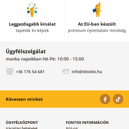
Leggazdagabb kínálat
Az EU-ban készült
tapéták és képek
prémium nyomtatási minőség
Ügyfélszolgálat
munka napokban Hé-Pé: 10:00 - 15:00
+36 176 54 681
info@dovido.hu
Kövessen minket
ÜGYFÉLKÖZPONT
FONTOS INFORMÁCIÓK
Vásárlási feltételek
Rólunk