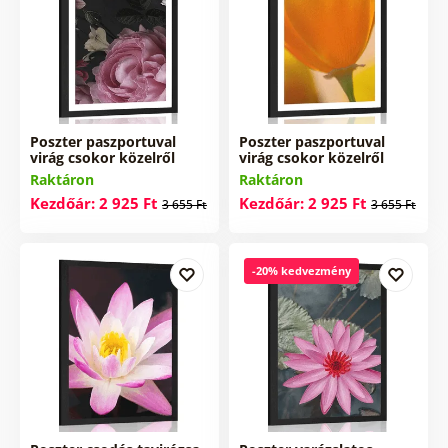
Poszter paszportuval
Poszter paszportuval
virág csokor közelről
virág csokor közelről
Raktáron
Raktáron
Kezdőár: 2 925 Ft
Kezdőár: 2 925 Ft
3 655 Ft
3 655 Ft
-20% kedvezmény