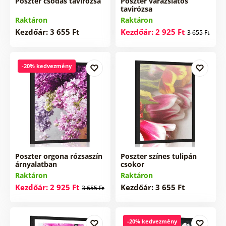
Poszter csodás tavirózsa
Poszter varázslatos
tavirózsa
Raktáron
Raktáron
Kezdőár: 3 655 Ft
Kezdőár: 2 925 Ft
3 655 Ft
-20% kedvezmény
Poszter orgona rózsaszín
Poszter színes tulipán
árnyalatban
csokor
Raktáron
Raktáron
Kezdőár: 2 925 Ft
Kezdőár: 3 655 Ft
3 655 Ft
-20% kedvezmény