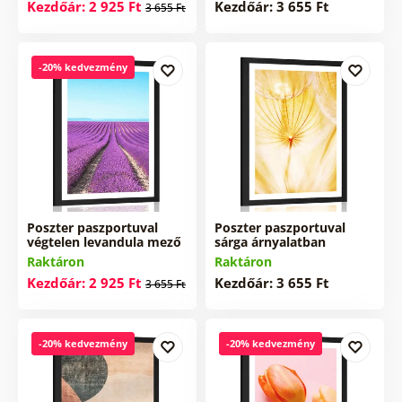
Kezdőár: 2 925 Ft
Kezdőár: 3 655 Ft
3 655 Ft
-20% kedvezmény
Poszter paszportuval
Poszter paszportuval
végtelen levandula mező
sárga árnyalatban
Raktáron
Raktáron
Kezdőár: 2 925 Ft
Kezdőár: 3 655 Ft
3 655 Ft
-20% kedvezmény
-20% kedvezmény