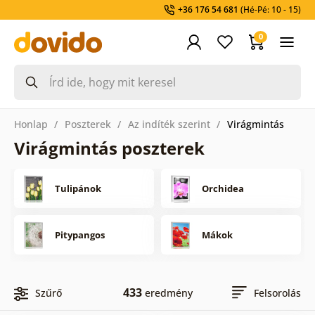
+36 176 54 681
(Hé-Pé: 10 - 15)
0
Honlap
Poszterek
Az indíték szerint
Virágmintás
Virágmintás poszterek
Tulipánok
Orchidea
Pitypangos
Mákok
433
Szűrő
eredmény
Felsorolás