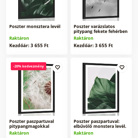
Poszter monsztera levél
Poszter varázslatos
pitypang fekete fehérben
Raktáron
Raktáron
Kezdőár: 3 655 Ft
Kezdőár: 3 655 Ft
-20% kedvezmény
Poszter paszpartuval
Poszter paszpartuval:
pitypangmagokkal
elbűvölő monstera levél.
Raktáron
Raktáron