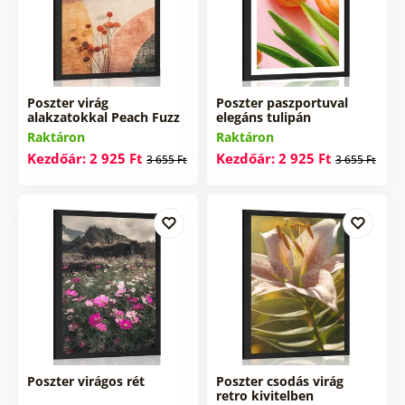
Poszter virág
Poszter paszportuval
alakzatokkal Peach Fuzz
elegáns tulipán
Raktáron
Raktáron
Kezdőár: 2 925 Ft
Kezdőár: 2 925 Ft
3 655 Ft
3 655 Ft
Poszter virágos rét
Poszter csodás virág
retro kivitelben