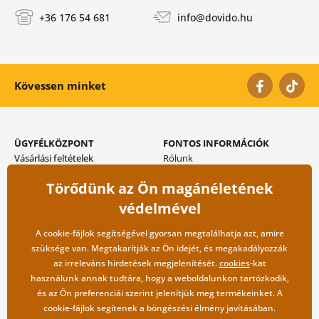
+36 176 54 681
info@dovido.hu
Kövessen minket
ÜGYFÉLKÖZPONT
FONTOS INFORMÁCIÓK
Vásárlási feltételek
Rólunk
Adatvédelem tárolása
Gyakori kérdések
Törődünk az Ön magánéletének
Szállítási és fizetési módok
Blog
Vissza küldés esetében
Kapcsolat
védelmével
Nagykereskedelmi
együttműködés
A cookie-fájlok segítségével gyorsan megtalálhatja azt, amire
szüksége van. Megtakarítják az Ön idejét, és megakadályozzák
az irreleváns hirdetések megjelenítését.
cookies
-kat
használunk annak tudtára, hogy a weboldalunkon tartózkodik,
és az Ön preferenciái szerint jelenítjük meg termékeinket. A
cookie-fájlok segítenek a böngészési élmény javításában.