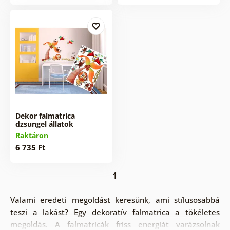
Dekor falmatrica
dzsungel állatok
Raktáron
6 735 Ft
1
Valami eredeti megoldást keresünk, ami stílusosabbá
teszi a lakást? Egy dekoratív falmatrica a tökéletes
megoldás. A falmatricák friss energiát varázsolnak