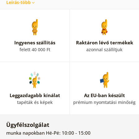
Leírás-több
otthonunkba, feldobják a fehér falakat. Kínálatunkban
különböző matricákat találni. A falmatricák mellett
öntapadós díszcsíkokat is kínálunk, amelyeket nemcsak a
falra, hanem bútorokra, szekrényekre vagy ajtókra is fel
lehet helyezni. Kombináljuk a dekoratív matricákat
öntapadós díszcsíkokkal saját fantáziánk szerint. Az
Ingyenes szállítás
Raktáron lévő termékek
egyértelműség kedvéért a falmatricákat a következő
felett 40 000 Ft
azonnal szállítjuk
kategóriákra osztottuk:
nőknek
,
férfiaknak
,
gyerekeknek
szóló, illetve fákat,
virágokat
, a
természetet,
állatokat
ábrázoló matricák. Ha még ez
sem elég, nézzük meg a térképes,
feliratos és idézetes
falmatricákat.
Leggazdagabb kínálat
Az EU-ban készült
tapéták és képek
prémium nyomtatási minőség
Ügyfélszolgálat
munka napokban Hé-Pé: 10:00 - 15:00