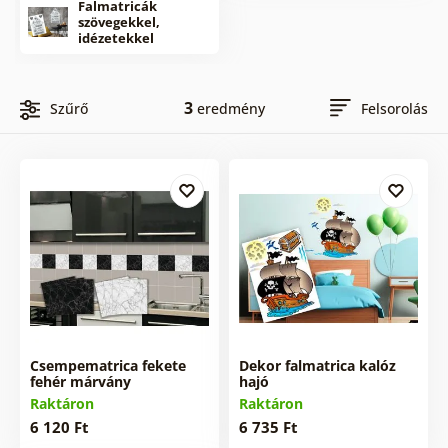
Falmatricák
szövegekkel,
idézetekkel
3
Szűrő
eredmény
Felsorolás
Csempematrica fekete
Dekor falmatrica kalóz
fehér márvány
hajó
Raktáron
Raktáron
6 120 Ft
6 735 Ft