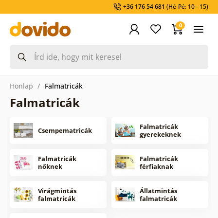
+36 176 54 681
(Hé-Pé: 10 - 15)
0
Honlap
Falmatricák
Falmatricák
Falmatricák
Csempematricák
gyerekeknek
Falmatricák
Falmatricák
nőknek
férfiaknak
Virágmintás
Állatmintás
falmatricák
falmatricák