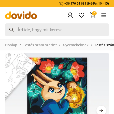
+36 176 54 681
(Hé-Pé: 10 - 15)
0
Honlap
Festés szám szerint
Gyermekeknek
Festés szá