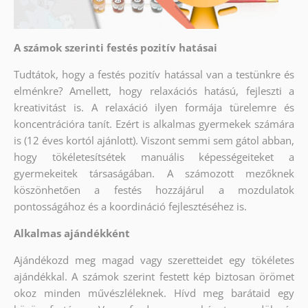
A számok szerinti festés pozitív hatásai
Tudtátok, hogy a festés pozitív hatással van a testünkre és
elménkre? Amellett, hogy relaxációs hatású, fejleszti a
kreativitást is. A relaxáció ilyen formája türelemre és
koncentrációra tanít. Ezért is alkalmas gyermekek számára
is (12 éves kortól ajánlott). Viszont semmi sem gátol abban,
hogy tökéletesítsétek manuális képességeiteket a
gyermekeitek társaságában. A számozott mezőknek
köszönhetően a festés hozzájárul a mozdulatok
pontosságához és a koordináció fejlesztéséhez is.
Alkalmas ajándékként
Ajándékozd meg magad vagy szeretteidet egy tökéletes
ajándékkal. A számok szerint festett kép biztosan örömet
okoz minden művészléleknek. Hívd meg barátaid egy