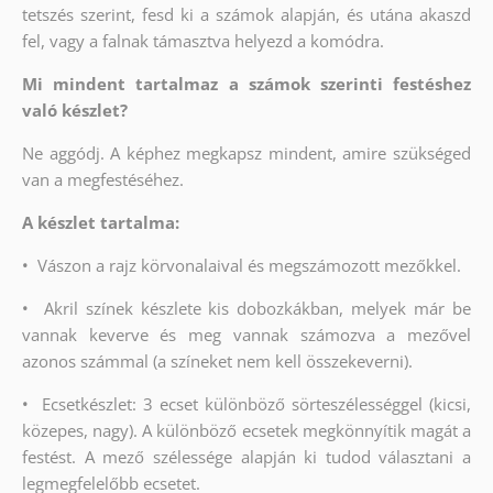
tetszés szerint, fesd ki a számok alapján, és utána akaszd
fel, vagy a falnak támasztva helyezd a komódra.
Mi mindent tartalmaz a számok szerinti festéshez
való készlet?
Ne aggódj. A képhez megkapsz mindent, amire szükséged
van a megfestéséhez.
A készlet tartalma:
•
Vászon a rajz körvonalaival és megszámozott mezőkkel.
•
Akril színek készlete kis dobozkákban, melyek már be
vannak keverve és meg vannak számozva a mezővel
azonos számmal (a színeket nem kell összekeverni).
•
Ecsetkészlet: 3 ecset különböző sörteszélességgel (kicsi,
közepes, nagy). A különböző ecsetek megkönnyítik magát a
festést. A mező szélessége alapján ki tudod választani a
legmegfelelőbb ecsetet.