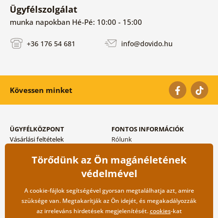
Ügyfélszolgálat
munka napokban Hé-Pé: 10:00 - 15:00
+36 176 54 681
info@dovido.hu
Kövessen minket
ÜGYFÉLKÖZPONT
FONTOS INFORMÁCIÓK
Vásárlási feltételek
Rólunk
Adatvédelem tárolása
Gyakori kérdések
Törődünk az Ön magánéletének
Szállítási és fizetési módok
Blog
Vissza küldés esetében
Kapcsolat
védelmével
Nagykereskedelmi
együttműködés
A cookie-fájlok segítségével gyorsan megtalálhatja azt, amire
szüksége van. Megtakarítják az Ön idejét, és megakadályozzák
az irreleváns hirdetések megjelenítését.
cookies
-kat