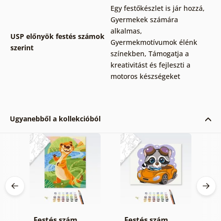
Egy festőkészlet is jár hozzá
,
Gyermekek számára
alkalmas
,
USP előnyök festés számok
Gyermekmotívumok élénk
szerint
színekben
,
Támogatja a
kreativitást és fejleszti a
motoros készségeket
Ugyanebből a kollekcióból
Festés szám
Festés szám
F