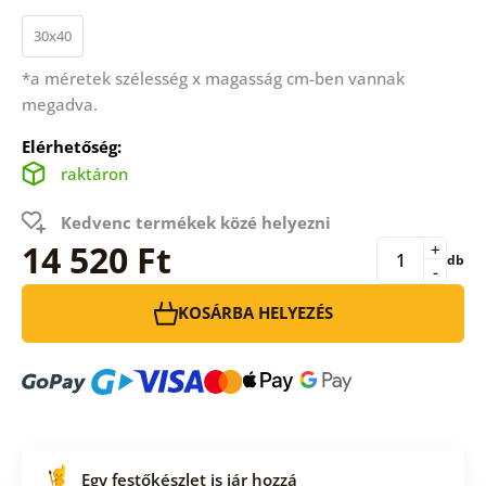
30x40
*a méretek szélesség x magasság cm-ben vannak
megadva.
Elérhetőség:
raktáron
Kedvenc termékek közé helyezni
14 520 Ft
+
db
-
KOSÁRBA HELYEZÉS
Egy festőkészlet is jár hozzá