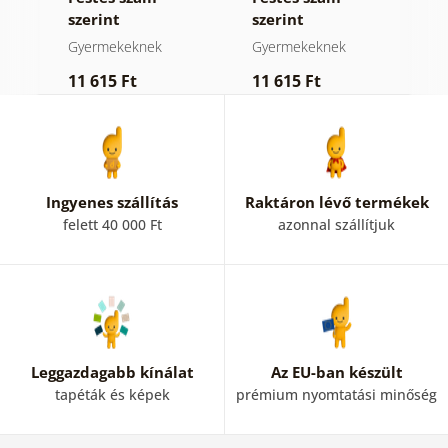
szerint
szerint
s
gyerekeknek
gyerekeknek
g
Gyermekeknek
Gyermekeknek
G
zi
vidám menyét
barátságos
m
11 615 Ft
11 615 Ft
1
versenyző
Ingyenes szállítás
Raktáron lévő termékek
felett 40 000 Ft
azonnal szállítjuk
Leggazdagabb kínálat
Az EU-ban készült
tapéták és képek
prémium nyomtatási minőség