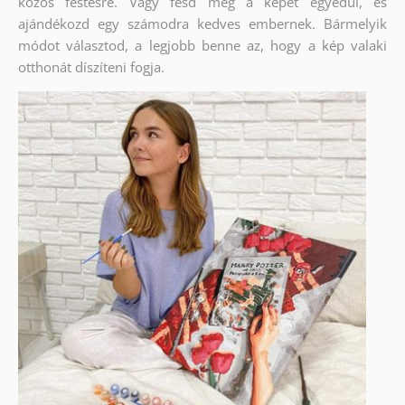
közös festésre. Vagy fesd meg a képet egyedül, és
ajándékozd egy számodra kedves embernek. Bármelyik
módot választod, a legjobb benne az, hogy a kép valaki
otthonát díszíteni fogja.