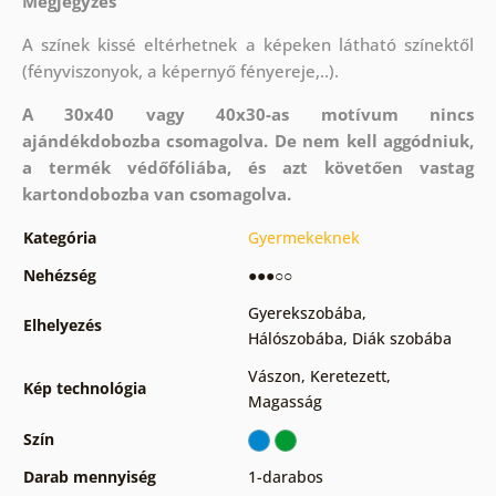
Megjegyzés
A színek kissé eltérhetnek a képeken látható színektől
(fényviszonyok, a képernyő fényereje,..).
A 30x40 vagy 40x30-as motívum nincs
ajándékdobozba csomagolva. De nem kell aggódniuk,
a termék védőfóliába, és azt követően vastag
kartondobozba van csomagolva.
Kategória
Gyermekeknek
Nehézség
●●●○○
Gyerekszobába
,
Elhelyezés
Hálószobába
,
Diák szobába
Vászon
,
Keretezett
,
Kép technológia
Magasság
Szín
Darab mennyiség
1-darabos