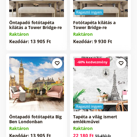
Ragasztó ingyen
Öntapadó fotótapéta
Fotótapéta kilátás a
kilátás a Tower Bridge-re
Tower Bridge-re
Raktáron
Raktáron
Kezdőár: 13 905 Ft
Kezdőár: 9 930 Ft
-60% kedvezmény
Ragasztó ingyen
Öntapadó fotótapéta Big
Tapéta a világ ismert
Ben Londonban
emlékművei
Raktáron
Raktáron
Kezdőár: 13 905 Ft
22 180 Ft
55 450 Ft