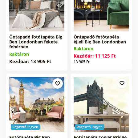
Öntapadó fotótapéta Big
Öntapadó fotótapéta
Ben Londonban fekete
éjjeli Big Ben Londonban
fehérben
Raktáron
Raktáron
Kezdőár: 11 125 Ft
Kezdőár: 13 905 Ft
13 905 Ft
Ragasztó ingyen
Ragasztó ingyen
Fotótapéta Big Ben
Fotótapéta Tower Bridge