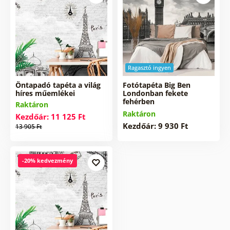
Ragasztó ingyen
Öntapadó tapéta a világ
Fotótapéta Big Ben
híres műemlékei
Londonban fekete
fehérben
Raktáron
Raktáron
Kezdőár: 11 125 Ft
Kezdőár: 9 930 Ft
13 905 Ft
-20% kedvezmény