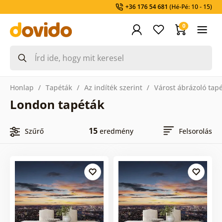
+36 176 54 681
(Hé-Pé: 10 - 15)
0
Honlap
Tapéták
Az indíték szerint
Várost ábrázoló tap
London tapéták
15
Szűrő
eredmény
Felsorolás