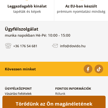
Leggazdagabb kínálat
Az EU-ban készült
tapéták és képek
prémium nyomtatási minőség
Ügyfélszolgálat
munka napokban Hé-Pé: 10:00 - 15:00
+36 176 54 681
info@dovido.hu
Kövessen minket
ÜGYFÉLKÖZPONT
FONTOS INFORMÁCIÓK
Vásárlási feltételek
Rólunk
Adatvédelem tárolása
Gyakori kérdések
Törődünk az Ön magánéletének
Szállítási és fizetési módok
Blog
Vissza küldés esetében
Kapcsolat