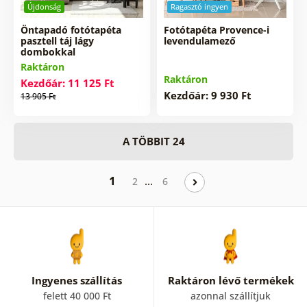
Újdonság
Ragasztó ingyen
Öntapadó fotótapéta
Fotótapéta Provence-i
pasztell táj lágy
levendulamező
dombokkal
Raktáron
Raktáron
Kezdőár: 11 125 Ft
Kezdőár: 9 930 Ft
13 905 Ft
A TÖBBIT 24
1
…
2
6
Ingyenes szállítás
Raktáron lévő termékek
felett 40 000 Ft
azonnal szállítjuk