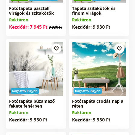
Fotótapéta pasztell
Tapéta szitakötők és
virágok és szitakötők
finom virágok
Raktáron
Raktáron
Kezdőár: 7 945 Ft
Kezdőár: 9 930 Ft
9 930 Ft
Ragasztó ingyen
Ragasztó ingyen
Fotótapéta búzamező
Fotótapéta csodás nap a
fekete fehérben
réten
Raktáron
Raktáron
Kezdőár: 9 930 Ft
Kezdőár: 9 930 Ft