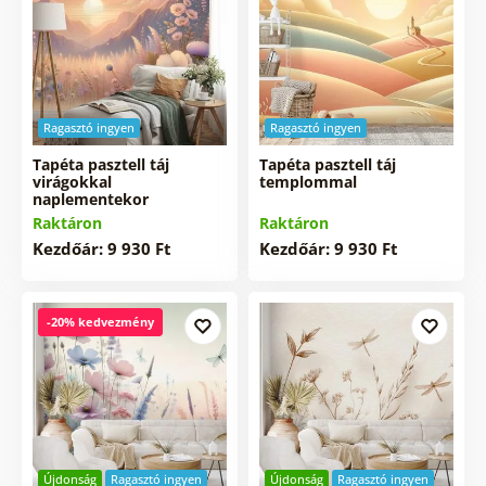
Ragasztó ingyen
Ragasztó ingyen
Tapéta pasztell táj
Tapéta pasztell táj
virágokkal
templommal
naplementekor
Raktáron
Raktáron
Kezdőár: 9 930 Ft
Kezdőár: 9 930 Ft
-20% kedvezmény
Újdonság
Ragasztó ingyen
Újdonság
Ragasztó ingyen