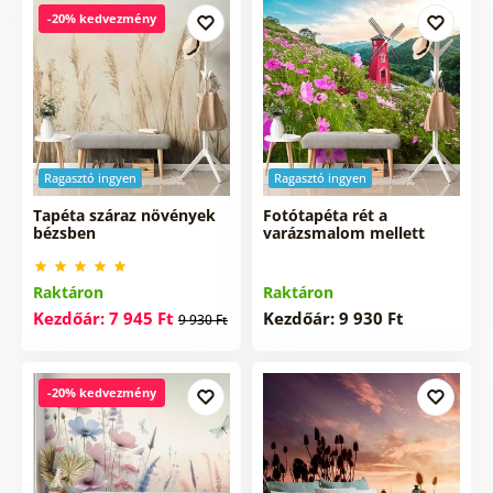
-20% kedvezmény
Ragasztó ingyen
Ragasztó ingyen
Tapéta száraz növények
Fotótapéta rét a
bézsben
varázsmalom mellett
Raktáron
Raktáron
Kezdőár: 7 945 Ft
Kezdőár: 9 930 Ft
9 930 Ft
-20% kedvezmény