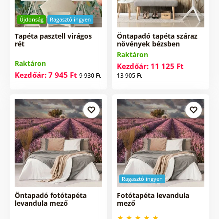
Újdonság
Ragasztó ingyen
Tapéta pasztell virágos
Öntapadó tapéta száraz
rét
növények bézsben
Raktáron
Raktáron
Kezdőár: 11 125 Ft
Kezdőár: 7 945 Ft
9 930 Ft
13 905 Ft
Ragasztó ingyen
Öntapadó fotótapéta
Fotótapéta levandula
levandula mező
mező