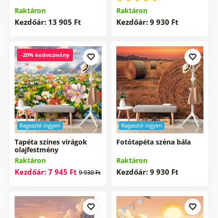
Raktáron
Raktáron
Kezdőár: 13 905 Ft
Kezdőár: 9 930 Ft
-20% kedvezmény
Ragasztó ingyen
Ragasztó ingyen
Tapéta színes virágok
Fotótapéta széna bála
olajfestmény
Raktáron
Raktáron
Kezdőár: 7 945 Ft
Kezdőár: 9 930 Ft
9 930 Ft