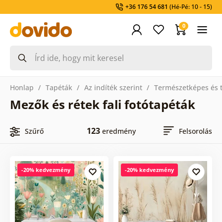
+36 176 54 681
(Hé-Pé: 10 - 15)
0
Honlap
Tapéták
Az indíték szerint
Természetképes és t
Mezők és rétek fali fotótapéták
123
Szűrő
eredmény
Felsorolás
-20% kedvezmény
-20% kedvezmény