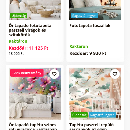
Újdonság
Ragasztó ingyen
Öntapadó fotótapéta
Fotótapéta fűszállak
pasztell virágok és
szitakötők
Raktáron
Raktáron
Kezdőár: 11 125 Ft
Kezdőár: 9 930 Ft
13 905 Ft
-20% kedvezmény
Újdonság
Ragasztó ingyen
Öntapadó tapéta színes
Tapéta pasztell repülő
réti virágok virágzásban
sárkányok az égen