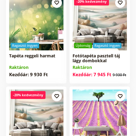
-20% kedvezmény
Ragasztó ingyen
Újdonság
Ragasztó ingyen
Tapéta reggeli harmat
Fotótapéta pasztell táj
lágy dombokkal
Raktáron
Raktáron
Kezdőár: 9 930 Ft
Kezdőár: 7 945 Ft
9 930 Ft
-20% kedvezmény