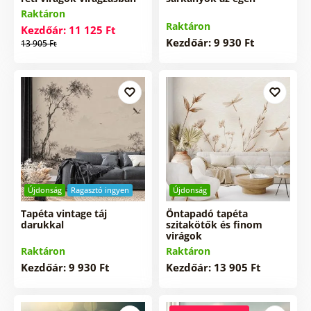
Raktáron
Raktáron
Kezdőár: 11 125 Ft
Kezdőár: 9 930 Ft
13 905 Ft
Újdonság
Ragasztó ingyen
Újdonság
Tapéta vintage táj
Öntapadó tapéta
darukkal
szitakötők és finom
virágok
Raktáron
Raktáron
Kezdőár: 9 930 Ft
Kezdőár: 13 905 Ft