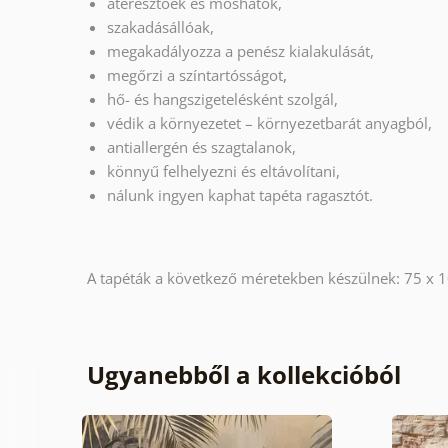
áteresztőek és moshatók,
szakadásállóak,
megakadályozza a penész kialakulását,
megőrzi a színtartósságot
,
hő- és hangszigetelésként szolgál,
védik a környezetet – környezetbarát anyagból,
antiallergén és szagtalanok,
könnyű felhelyezni és eltávolítani,
nálunk ingyen kaphat tapéta ragasztót.
A tapéták a következő méretekben készülnek: 75 x 1
Ugyanebből a kollekcióból