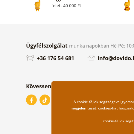
felett 40 000 Ft
Ügyfélszolgálat
munka napokban Hé-Pé: 10:0
+36 176 54 681
info@dovido.
Kövessen minket
A cookie-fájlok segítségével gyors
megjelenítését.
cookies
-kat használu
cookie-fájlok seg