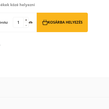
ékek közé helyezni
+
KOSÁRBA HELYEZÉS
rolsz
db
-