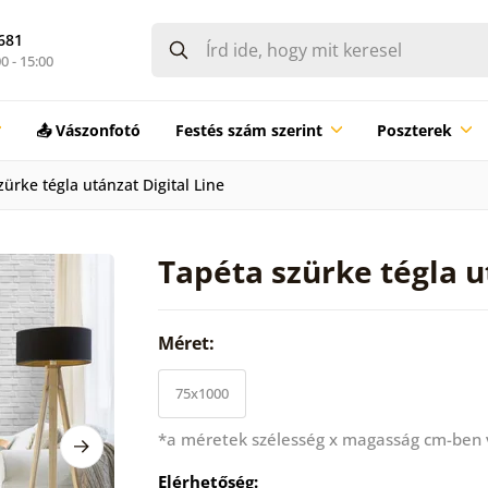
681
0 - 15:00
📤 Vászonfotó
Festés szám szerint
Poszterek
ürke tégla utánzat Digital Line
Tapéta szürke tégla u
Méret:
75x1000
*a méretek szélesség x magasság cm-ben
Elérhetőség: