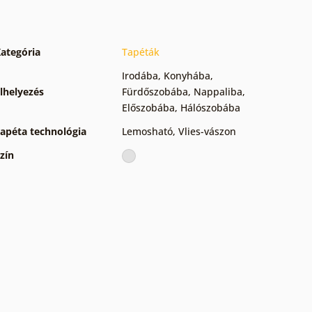
ategória
Tapéták
Irodába
,
Konyhába
,
lhelyezés
Fürdőszobába
,
Nappaliba
,
Előszobába
,
Hálószobába
apéta technológia
Lemosható
,
Vlies-vászon
zín