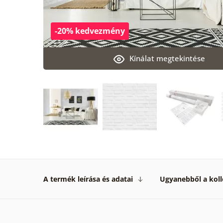
-20% kedvezmény
Kínálat megtekintése
A termék leírása és adatai
Ugyanebből a koll