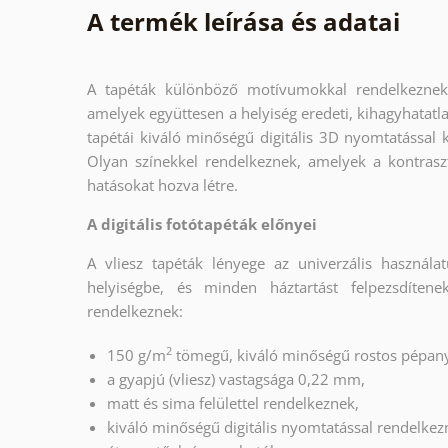
A termék leírása és adatai
A tapéták különböző motívumokkal rendelkeznek,
amelyek együttesen a helyiség eredeti, kihagyhatatla
tapétái kiváló minőségű digitális 3D nyomtatással k
Olyan színekkel rendelkeznek, amelyek a kontrasz
hatásokat hozva létre.
A digitális fotótapéták előnyei
A vliesz tapéták lényege az univerzális használa
helyiségbe, és minden háztartást felpezsdíten
rendelkeznek:
2
150 g/m
tömegű, kiváló minőségű rostos pépany
a gyapjú (vliesz) vastagsága 0,22 mm,
matt és sima felülettel rendelkeznek,
kiváló minőségű digitális nyomtatással rendelkez