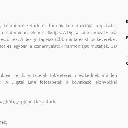
K
 különböző színek és formák kombinációját képviselik,
n és domináns elemét alkotják. A Digital Line sorozat vliesz
E
észülnek. A design tapéták több minta és stílus keverékei.
tot és egyben a színárnyalatok harmóniáját mutatják, 3D
T
S
tukban rejlik. A tapéták tökéletesen illeszkednek minden
ek! A Digital Line fotótapéták a következő előnyökkel
agból (gyapjúból) készülnek,
nek,