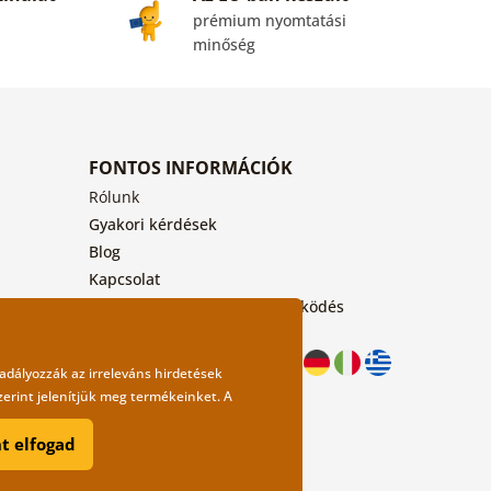
prémium nyomtatási
minőség
FONTOS INFORMÁCIÓK
Rólunk
Gyakori kérdések
Blog
Kapcsolat
Nagykereskedelmi együttműködés
adályozzák az irreleváns hirdetések
erint jelenítjük meg termékeinket. A
t elfogad
design
Litvanyi.sk
| A webáruházat készítette