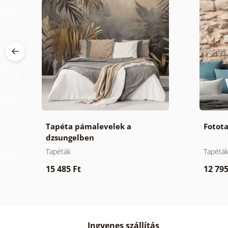
s
Tapéta pámalevelek a
Fotota
dzsungelben
Tapéták
Tapétá
15 485 Ft
12 795
Ingyenes szállítás