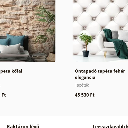
peta kőfal
Öntapadó tapéta fehér
elegancia
k
Tapéták
 Ft
45 530 Ft
Raktáron lévő
Leggazdagabb k