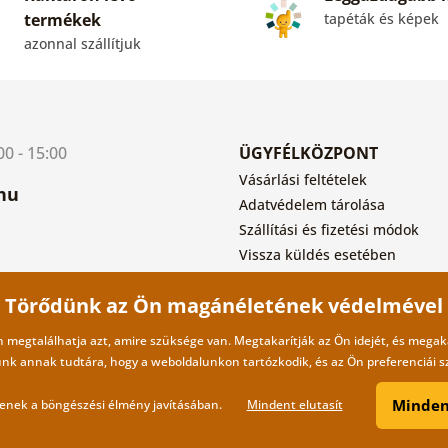
termékek
tapéták és képek
azonnal szállítjuk
0 - 15:00
ÜGYFÉLKÖZPONT
Vásárlási feltételek
hu
Adatvédelem tárolása
Szállítási és fizetési módok
Vissza küldés esetében
Törődünk az Ön magánéletének védelmével
an megtalálhatja azt, amire szüksége van. Megtakarítják az Ön idejét, és megak
nk annak tudtára, hogy a weboldalunkon tartózkodik, és az Ön preferenciái sz
Minden
ítenek a böngészési élmény javításában.
Mindent elutasít
Copyright ©2019 © Dovido.hu.
Web