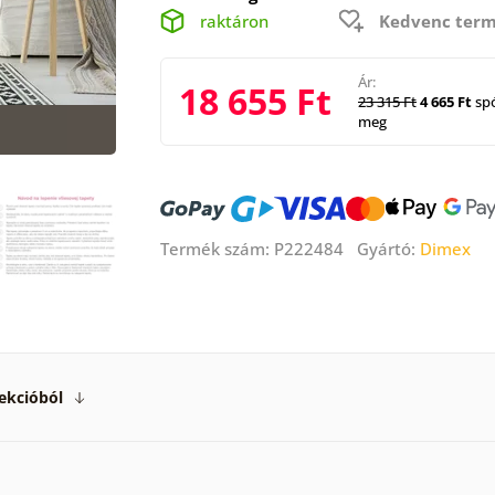
raktáron
Kedvenc term
Ár:
18 655 Ft
23 315 Ft
4 665 Ft
spó
meg
Termék szám: P222484 Gyártó:
Dimex
ekcióból