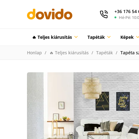
+36 176 54 
Hé-Pé: 10:0
🔥 Teljes kiárusítás
Tapéták
Képek
Honlap
🔥 Teljes kiárusítás
Tapéták
Tapéta sz