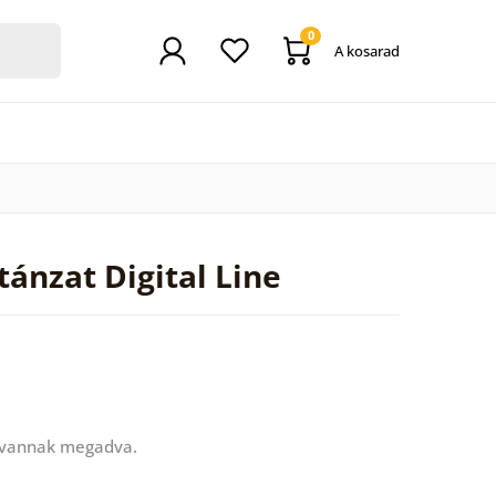
0
A kosarad
tánzat Digital Line
 vannak megadva.