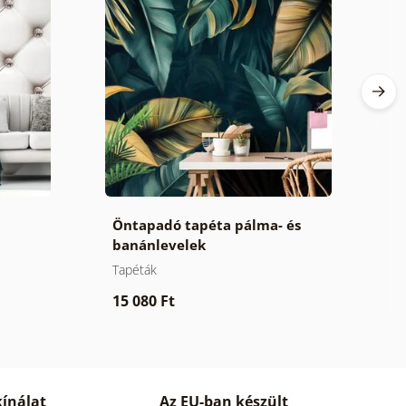
Öntapadó tapéta pálma- és
T
banánlevelek
Tapéták
Ta
15 080 Ft
6
ínálat
Az EU-ban készült