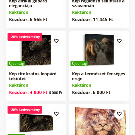
Kép afrikai gepárd
Kép ragadozó tekintete a
eleganciája
szavannán
Raktáron
Raktáron
Kezdőár: 6 565 Ft
Kezdőár: 11 445 Ft
-20% kedvezmény
Újdonság
Újdonság
Kép titokzatos leopárd
Kép a természet fenséges
tekintet
ereje
Raktáron
Raktáron
Kezdőár: 4 800 Ft
Kezdőár: 6 000 Ft
6 000 Ft
-20% kedvezmény