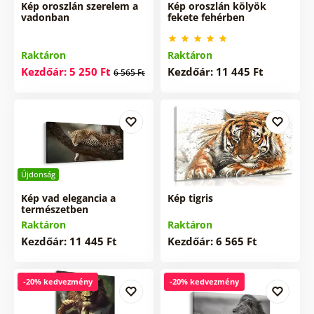
Kép oroszlán szerelem a
Kép oroszlán kölyök
vadonban
fekete fehérben
Raktáron
Raktáron
Kezdőár: 5 250 Ft
Kezdőár: 11 445 Ft
6 565 Ft
Újdonság
Kép vad elegancia a
Kép tigris
természetben
Raktáron
Raktáron
Kezdőár: 11 445 Ft
Kezdőár: 6 565 Ft
-20% kedvezmény
-20% kedvezmény