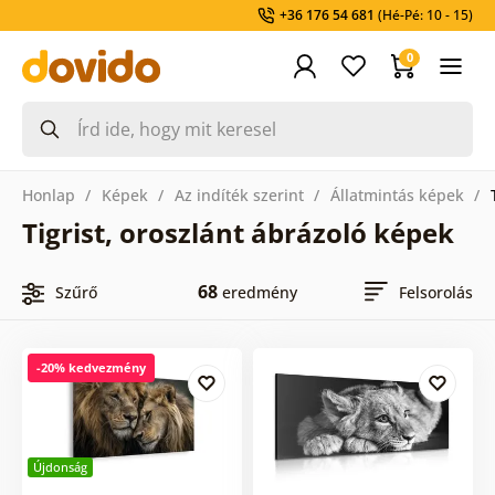
+36 176 54 681
(Hé-Pé: 10 - 15)
0
Honlap
Képek
Az indíték szerint
Állatmintás képek
Tigrist, oroszlánt ábrázoló képek
68
Szűrő
eredmény
Felsorolás
-20% kedvezmény
Újdonság