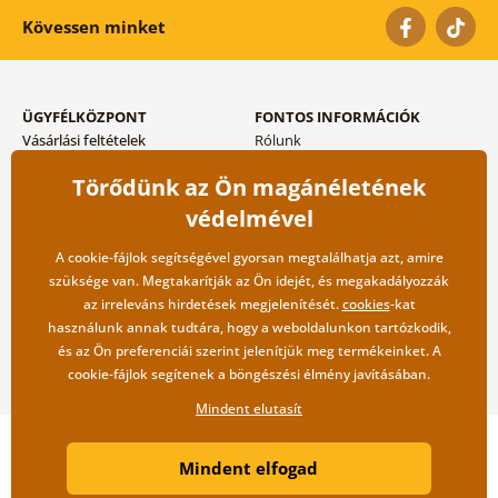
Kövessen minket
ÜGYFÉLKÖZPONT
FONTOS INFORMÁCIÓK
Vásárlási feltételek
Rólunk
Adatvédelem tárolása
Gyakori kérdések
Törődünk az Ön magánéletének
Szállítási és fizetési módok
Blog
Vissza küldés esetében
Kapcsolat
védelmével
Nagykereskedelmi
együttműködés
A cookie-fájlok segítségével gyorsan megtalálhatja azt, amire
szüksége van. Megtakarítják az Ön idejét, és megakadályozzák
az irreleváns hirdetések megjelenítését.
cookies
-kat
használunk annak tudtára, hogy a weboldalunkon tartózkodik,
és az Ön preferenciái szerint jelenítjük meg termékeinket. A
cookie-fájlok segítenek a böngészési élmény javításában.
Mindent elutasít
Copyright ©2019 © Dovido.hu.
Mindent elfogad
Webdesign
Litvanyi.sk
| A webáruházat készítette