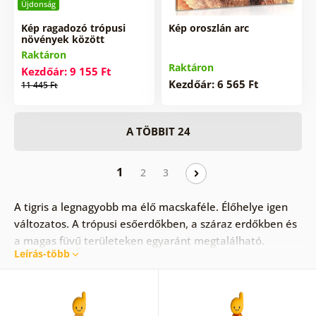
Újdonság
Kép ragadozó trópusi
Kép oroszlán arc
növények között
Raktáron
Raktáron
Kezdőár: 9 155 Ft
Kezdőár: 6 565 Ft
11 445 Ft
A TÖBBIT 24
1
2
3
A tigris a legnagyobb ma élő macskaféle. Élőhelye igen
változatos. A trópusi esőerdőkben, a száraz erdőkben és
a magas füvű területeken egyaránt megtalálható.
Leírás-több
Ha előkelőbb, királyi miliőre vágyunk, egy oroszlános kép
nagyszerű választás. Már csak pár kattintás és
hozzájutunk lakásunk új kincséhez!