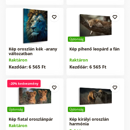
Újdonság
Kép oroszlán kék -arany
Kép pihenő leopárd a fán
változatban
Raktáron
Raktáron
Kezdőár: 6 565 Ft
Kezdőár: 6 565 Ft
-20% kedvezmény
Újdonság
Újdonság
Kép fiatal oroszlánpár
Kép királyi oroszlán
harmónia
Raktáron