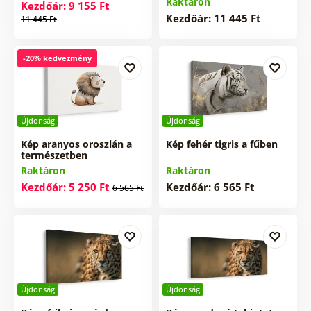
Raktáron
Kezdőár: 9 155 Ft
Kezdőár: 11 445 Ft
11 445 Ft
-20% kedvezmény
Újdonság
Újdonság
Kép aranyos oroszlán a
Kép fehér tigris a fűben
természetben
Raktáron
Raktáron
Kezdőár: 5 250 Ft
Kezdőár: 6 565 Ft
6 565 Ft
Újdonság
Újdonság