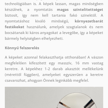
technológiában is. A képek lassan, magas minőségben
készülnek, a nyomtatás
magas színtelítettséget
biztosít, így nem kell tartania fakó színektől. A
nyomtatáshoz kiváló minőségű,
környezetbarát
festékeket
használunk, amelyek szagtalanok és nem
bocsátanak ki káros anyagokat a levegőbe, így a képeket
bármely helyiségben elhelyezheti.
Könnyű felszerelés
A képeket azonnal felakaszthatja otthonában! A vászon
megfelelően kifeszített egy masszív, 16 mm vastag
keretre. A képekhez 1-2 darab akasztót mellékelünk
(mérettől függően), amelyeket egyszerűen a keretre
csavarozhat, ahogyan Önnek leginkább megfelel.