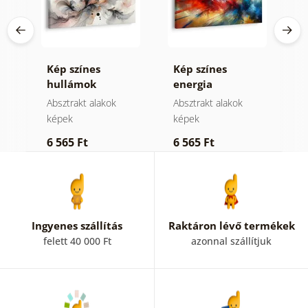
Kép színes
Kép színes
K
hullámok
energia
m
könnyedsége
robbanása
a
Absztrakt alakok
Absztrakt alakok
A
képek
képek
k
6 565 Ft
6 565 Ft
1
Ingyenes szállítás
Raktáron lévő termékek
felett 40 000 Ft
azonnal szállítjuk