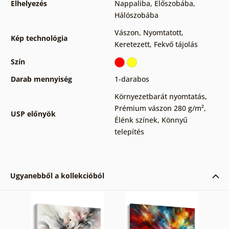
Elhelyezés
Nappaliba
,
Előszobába
,
Hálószobába
Vászon
,
Nyomtatott
,
Kép technológia
Keretezett
,
Fekvő tájolás
Szín
Darab mennyiség
1-darabos
Környezetbarát nyomtatás
,
Prémium vászon 280 g/m²
,
USP előnyök
Élénk színek
,
Könnyű
telepítés
Ugyanebből a kollekcióból