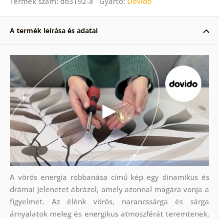
Termék szám: do3192-a Gyártó:
Dovido
A termék leírása és adatai
A vörös energia robbanása című kép egy dinamikus és
drámai jelenetet ábrázol, amely azonnal magára vonja a
figyelmet. Az élénk vörös, narancssárga és sárga
árnyalatok meleg és energikus atmoszférát teremtenek,