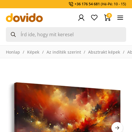
+36 176 54 681
(Hé-Pé: 10 - 15)
0
Honlap
Képek
Az indíték szerint
Absztrakt képek
Ab