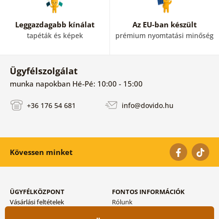
Leggazdagabb kínálat
Az EU-ban készült
tapéták és képek
prémium nyomtatási minőség
Ügyfélszolgálat
munka napokban Hé-Pé: 10:00 - 15:00
+36 176 54 681
info@dovido.hu
Kövessen minket
ÜGYFÉLKÖZPONT
FONTOS INFORMÁCIÓK
Vásárlási feltételek
Rólunk
Adatvédelem tárolása
Gyakori kérdések