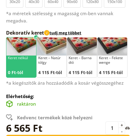
30x20
40x30
60x40
90x60
120x80
150x100
*a méretek szélesség x magasság cm-ben vannak
megadva.
Dekoratív keret
tudj meg többet
i
Keret nélkül
Keret – Natúr
Keret – Barna
Keret – Fekete
tölgy
dió
wenge
0 Ft-tól
4 115 Ft-tól
4 115 Ft-tól
4 115 Ft-tól
*a kiegészítők ára hozzáadódik a kosár végösszegéhez
Elérhetőség:
raktáron
Kedvenc termékek közé helyezni
6 565 Ft
+
db
-