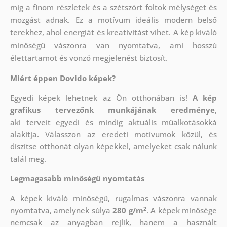
míg a finom részletek és a szétszórt foltok mélységet és
mozgást adnak. Ez a motívum ideális modern belső
terekhez, ahol energiát és kreativitást vihet. A kép kiváló
minőségű vászonra van nyomtatva, ami hosszú
élettartamot és vonzó megjelenést biztosít.
Miért éppen Dovido képek?
Egyedi képek lehetnek az Ön otthonában is!
A kép
grafikus tervezőnk munkájának eredménye
,
aki
terveit egyedi és mindig aktuális műalkotásokká
alakítja. Válasszon az eredeti motívumok közül, és
díszítse otthonát olyan képekkel, amelyeket csak nálunk
talál meg.
Legmagasabb minőségű nyomtatás
A képek kiváló minőségű, rugalmas vászonra vannak
2
nyomtatva, amelynek súlya
280 g/m
. A képek minősége
nemcsak az anyagban rejlik, hanem a használt