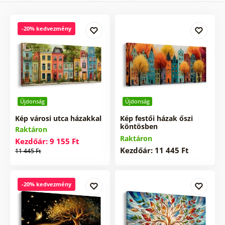
-20% kedvezmény
Újdonság
Újdonság
Kép városi utca házakkal
Kép festői házak őszi
köntösben
Raktáron
Raktáron
Kezdőár: 9 155 Ft
Kezdőár: 11 445 Ft
11 445 Ft
-20% kedvezmény