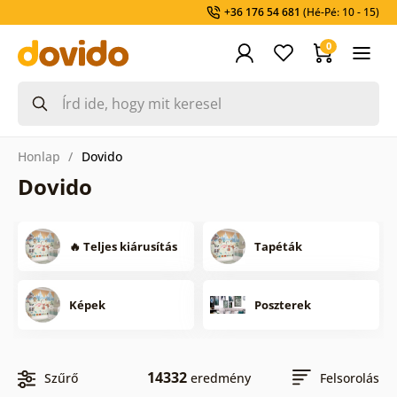
+36 176 54 681
(Hé-Pé: 10 - 15)
0
Honlap
Dovido
Dovido
🔥 Teljes kiárusítás
Tapéták
Képek
Poszterek
14332
Szűrő
eredmény
Felsorolás