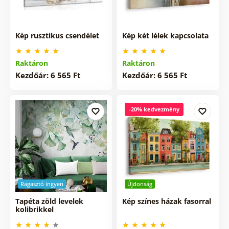
Kép rusztikus csendélet
Kép két lélek kapcsolata
Raktáron
Raktáron
Kezdőár: 6 565 Ft
Kezdőár: 6 565 Ft
-20% kedvezmény
Ragasztó ingyen
Újdonság
Tapéta zöld levelek
Kép színes házak fasorral
kolibrikkel