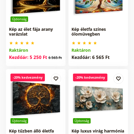
Újdonság
Kép az élet fája arany
Kép életfa színes
varázslat
ólomüvegben
Raktáron
Raktáron
Kezdőár: 5 250 Ft
Kezdőár: 6 565 Ft
6 565 Ft
-20% kedvezmény
-20% kedvezmény
Újdonság
Újdonság
Kép tűzben álló életfa
Kép luxus virág harmónia