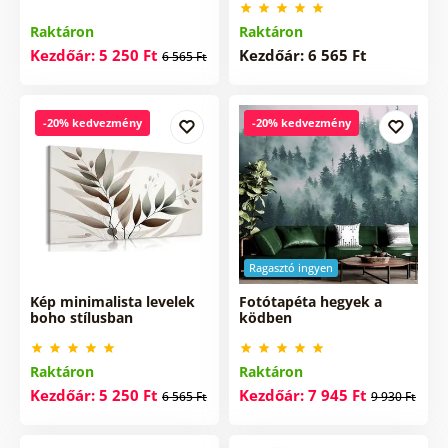
Raktáron
Raktáron
Kezdőár: 5 250 Ft
Kezdőár: 6 565 Ft
6 565 Ft
-20% kedvezmény
-20% kedvezmény
Ragasztó ingyen
Kép minimalista levelek
Fotótapéta hegyek a
boho stílusban
ködben
Raktáron
Raktáron
Kezdőár: 5 250 Ft
Kezdőár: 7 945 Ft
6 565 Ft
9 930 Ft