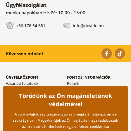
Ügyfélszolgálat
munka napokban Hé-Pé: 10:00 - 15:00
+36 176 54 681
info@dovido.hu
Kövessen minket
ÜGYFÉLKÖZPONT
FONTOS INFORMÁCIÓK
Vásárlási feltételek
Rólunk
Adatvédelem tárolása
Gyakori kérdések
Törődünk az Ön magánéletének
Szállítási és fizetési módok
Blog
Vissza küldés esetében
Kapcsolat
védelmével
Nagykereskedelmi
együttműködés
A cookie-fájlok segítségével gyorsan megtalálhatja azt, amire
szüksége van. Megtakarítják az Ön idejét, és megakadályozzák
az irreleváns hirdetések megjelenítését.
cookies
-kat