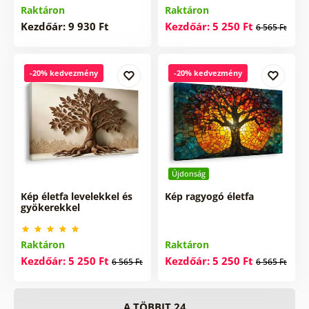
Raktáron
Raktáron
Kezdőár: 9 930 Ft
Kezdőár: 5 250 Ft
6 565 Ft
-20% kedvezmény
-20% kedvezmény
Újdonság
Kép életfa levelekkel és
Kép ragyogó életfa
gyökerekkel
Raktáron
Raktáron
Kezdőár: 5 250 Ft
Kezdőár: 5 250 Ft
6 565 Ft
6 565 Ft
A TÖBBIT 24