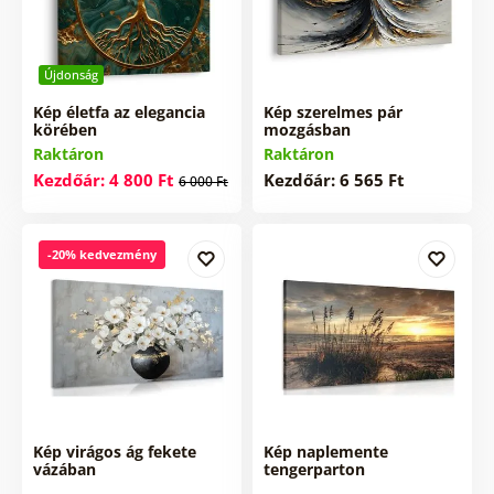
Újdonság
Kép életfa az elegancia
Kép szerelmes pár
körében
mozgásban
Raktáron
Raktáron
Kezdőár: 4 800 Ft
Kezdőár: 6 565 Ft
6 000 Ft
-20% kedvezmény
Kép virágos ág fekete
Kép naplemente
vázában
tengerparton