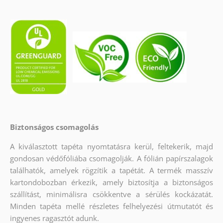
Biztonságos csomagolás
A kiválasztott tapéta nyomtatásra kerül, feltekerik, majd
gondosan védőfóliába csomagolják. A fólián papírszalagok
találhatók, amelyek rögzítik a tapétát. A termék masszív
kartondobozban érkezik, amely biztosítja a biztonságos
szállítást, minimálisra csökkentve a sérülés kockázatát.
Minden tapéta mellé részletes felhelyezési útmutatót és
ingyenes ragasztót adunk.