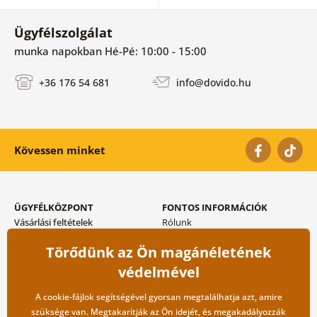
Ügyfélszolgálat
munka napokban Hé-Pé: 10:00 - 15:00
+36 176 54 681
info@dovido.hu
Kövessen minket
ÜGYFÉLKÖZPONT
FONTOS INFORMÁCIÓK
Vásárlási feltételek
Rólunk
Adatvédelem tárolása
Gyakori kérdések
Törődünk az Ön magánéletének
Szállítási és fizetési módok
Blog
Vissza küldés esetében
Kapcsolat
védelmével
Nagykereskedelmi
együttműködés
A cookie-fájlok segítségével gyorsan megtalálhatja azt, amire
szüksége van. Megtakarítják az Ön idejét, és megakadályozzák