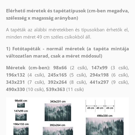
Elérhető méretek és tapétatípusok (cm-ben megadva,
szélesség x magasság arányban)
A tapéták az alábbi méretekben és típusokban érhetők el,
minden méret 49 cm széles csíkokból áll.
1) Fotótapéták - normál méretek (a tapéta mintája
változatlan marad, csak a méret módosul)
Méretek (cm-ben): 98x66
(2 csík),
147x99
(3 csík),
196x132
(4 csík),
245x165
(5 csík),
294x198
(6 csík),
343x231
(7 csík),
392x264
(8 csík),
441x297
(9 csík),
490x330
(10 csík),
539x363
(11 csík)