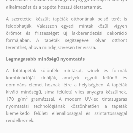
alkalmazást és a tapéta hosszú élettartamát.
A szeretettel készült tapéták otthonának belső terét is
feldobhatják. Válasszon egyedi minták közül, vigyen
örömöt és frissességet új lakberendezési dekoráció
formájában. A tapéták segítségével olyan otthont
teremthet, ahová mindig szívesen tér vissza.
Legmagasabb minőségű nyomtatás
A fotótapéták különféle mintákat, színek és formák
kombinációját kínálják, amelyek együtt feltűnő és
domináns elemet hoznak létre a helyiségben. A tapéták
kiváló minőségű, sima felületű vlies anyagra készülnek,
2
170 g/m
gramázzsal. A modern UV-led tintasugaras
nyomtatási technológiának köszönhetően a tapéták
kiemelkedő felületi ellenállósággal és színtartóssággal
rendelkeznek.