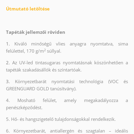
Útmutató letöltése
Tapéták jellemzői röviden
1.
Kiváló minőségű vlies anyagra nyomtatva, sima
2
felülettel, 170 g/m
súllyal.
2.
Az UV-led tintasugaras nyomtatásnak köszönhetően a
tapéták szakadásállók és színtartóak.
3.
Környezetbarát nyomtatási technológia (VOC és
GREENGUARD GOLD tanúsítvány).
4. Mosható felület, amely megakadályozza a
penészképződést.
5. Hő- és hangszigetelő tulajdonságokkal rendelkezik.
6. Környezetbarát, antiallergén és szagtalan – ideális