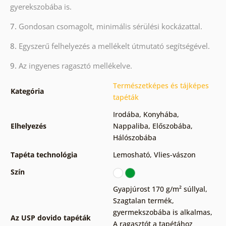
gyerekszobába is.
7.
Gondosan csomagolt, minimális sérülési kockázattal.
8.
Egyszerű felhelyezés a mellékelt útmutató segítségével.
9.
Az ingyenes ragasztó mellékelve.
Természetképes és tájképes
Kategória
tapéták
Irodába
,
Konyhába
,
Elhelyezés
Nappaliba
,
Előszobába
,
Hálószobába
Tapéta technológia
Lemosható
,
Vlies-vászon
Szín
Gyapjúrost 170 g/m² súllyal
,
Szagtalan termék,
gyermekszobába is alkalmas
,
Az USP dovido tapéták
A ragasztót a tapétához