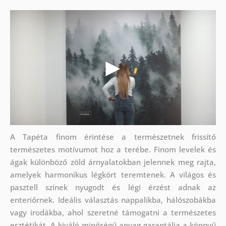
A Tapéta finom érintése a természetnek frissítő
természetes motívumot hoz a terébe. Finom levelek és
ágak különböző zöld árnyalatokban jelennek meg rajta,
amelyek harmonikus légkört teremtenek. A világos és
pasztell színek nyugodt és légi érzést adnak az
enteriőrnek. Ideális választás nappalikba, hálószobákba
vagy irodákba, ahol szeretné támogatni a természetes
esztétikát. A kiváló minőségű anyag garantálja a könnyű