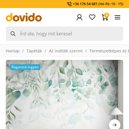
+36 176 54 681
(Hé-Pé: 10 - 15)
0
Honlap
Tapéták
Az indíték szerint
Természetképes és t
Ragasztó ingyen