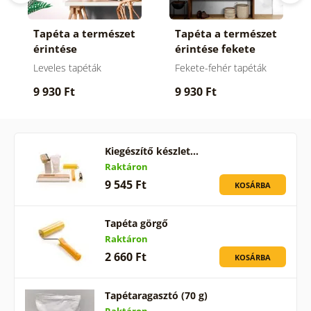
Tapéta a természet
Tapéta a természet
érintése
érintése fekete
fehérben
Leveles tapéták
Fekete-fehér tapéták
9 930 Ft
9 930 Ft
Kiegészítő készlet…
Raktáron
9 545 Ft
KOSÁRBA
Tapéta görgő
Raktáron
2 660 Ft
KOSÁRBA
Tapétaragasztó (70 g)