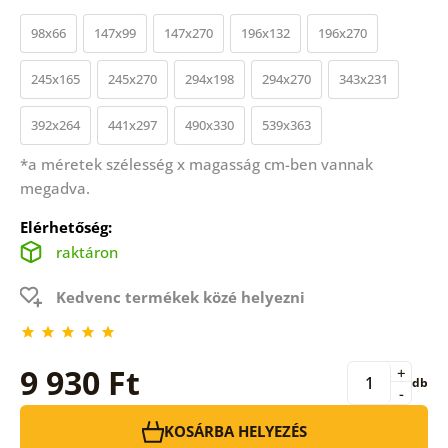
98x66
147x99
147x270
196x132
196x270
245x165
245x270
294x198
294x270
343x231
392x264
441x297
490x330
539x363
*a méretek szélesség x magasság cm-ben vannak
megadva.
Elérhetőség:
raktáron
Kedvenc termékek közé helyezni
9 930 Ft
+
db
-
KOSÁRBA HELYEZÉS