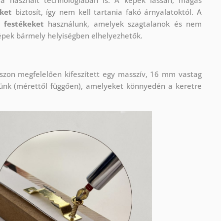
eket
biztosít, így nem kell tartania fakó árnyalatoktól. A
 festékeket
használunk, amelyek szagtalanok és nem
képek bármely helyiségben elhelyezhetők.
szon megfelelően kifeszített egy masszív, 16 mm vastag
lünk (mérettől függően), amelyeket könnyedén a keretre