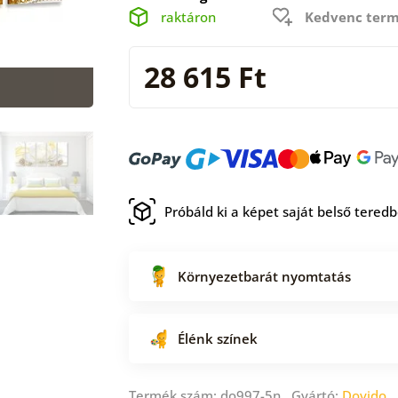
raktáron
Kedvenc term
28 615 Ft
Próbáld ki a képet saját belső tered
Környezetbarát nyomtatás
Élénk színek
Termék szám: do997-5n Gyártó:
Dovido