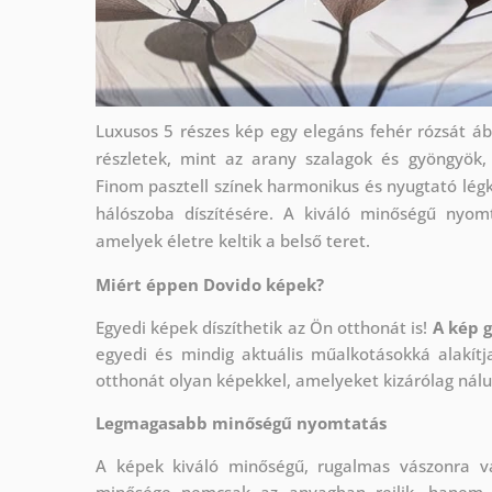
Luxusos 5 részes kép egy elegáns fehér rózsát áb
részletek, mint az arany szalagok és gyöngyök,
Finom pasztell színek harmonikus és nyugtató légk
hálószoba díszítésére. A kiváló minőségű nyom
amelyek életre keltik a belső teret.
Miért éppen Dovido képek?
Egyedi képek díszíthetik az Ön otthonát is!
A kép 
egyedi és mindig aktuális műalkotásokká alakít
otthonát olyan képekkel, amelyeket kizárólag nálun
Legmagasabb minőségű nyomtatás
A képek kiváló minőségű, rugalmas vászonra 
minősége nemcsak az anyagban rejlik, hanem a