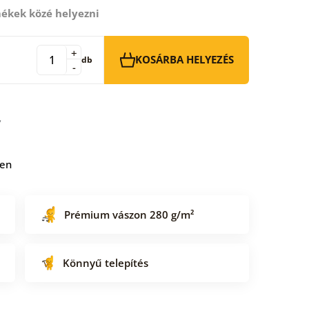
ékek közé helyezni
+
KOSÁRBA HELYEZÉS
db
-
ben
Prémium vászon 280 g/m²
Könnyű telepítés