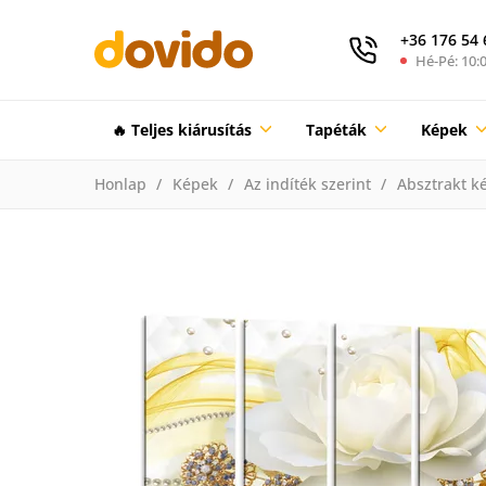
+36 176 54 
Hé-Pé: 10:0
🔥 Teljes kiárusítás
Tapéták
Képek
Honlap
Képek
Az indíték szerint
Absztrakt k