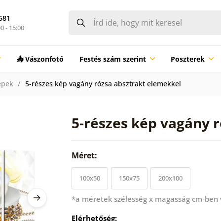
681
0 - 15:00
📤 Vászonfotó
Festés szám szerint
Poszterek
épek
5-részes kép vagány rózsa absztrakt elemekkel
5-részes kép vagány 
Méret:
100x50
150x75
200x100
*a méretek szélesség x magasság cm-ben
Elérhetőség: