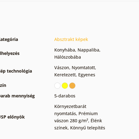
ategória
Absztrakt képek
Konyhába
,
Nappaliba
,
lhelyezés
Hálószobába
Vászon
,
Nyomtatott
,
ép technológia
Keretezett
,
Egyenes
zín
arab mennyiség
5-darabos
Környezetbarát
nyomtatás
,
Prémium
SP előnyök
vászon 280 g/m²
,
Élénk
színek
,
Könnyű telepítés