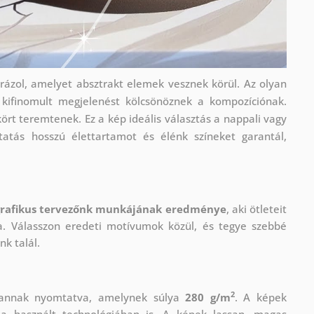
rázol, amelyet absztrakt elemek vesznek körül. Az olyan
 kifinomult megjelenést kölcsönöznek a kompozíciónak.
ört teremtenek. Ez a kép ideális választás a nappali vagy
tatás hosszú élettartamot és élénk színeket garantál,
grafikus tervezőnk munkájának eredménye
, aki
ötleteit
ja. Válasszon eredeti motívumok közül, és tegye szebbé
k talál.
2
vannak nyomtatva, amelynek súlya
280 g/m
. A képek
 használt technológiában is. A képek lassan, magas