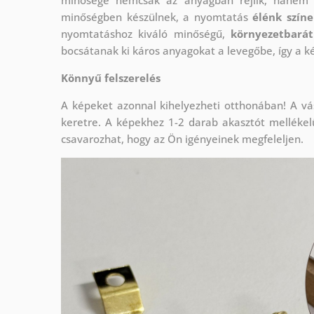
minőségben készülnek, a nyomtatás
élénk szín
nyomtatáshoz kiváló minőségű,
környezetbarát
bocsátanak ki káros anyagokat a levegőbe, így a 
Könnyű felszerelés
A képeket azonnal kihelyezheti otthonában! A vá
keretre. A képekhez 1-2 darab akasztót melléke
csavarozhat, hogy az Ön igényeinek megfeleljen.