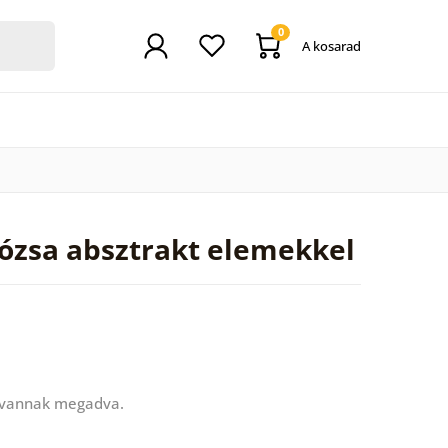
0
A kosarad
rózsa absztrakt elemekkel
 vannak megadva.