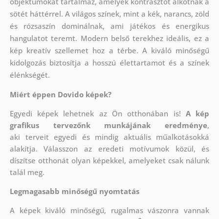
objektumokat tartalmaz, amelyek kontrasztot alkotnak a
sötét háttérrel. A világos színek, mint a kék, narancs, zöld
és rózsaszín dominálnak, ami játékos és energikus
hangulatot teremt. Modern belső terekhez ideális, ez a
kép kreatív szellemet hoz a térbe. A kiváló minőségű
kidolgozás biztosítja a hosszú élettartamot és a színek
élénkségét.
Miért éppen Dovido képek?
Egyedi képek lehetnek az Ön otthonában is!
A kép
grafikus tervezőnk munkájának eredménye
,
aki
terveit egyedi és mindig aktuális műalkotásokká
alakítja. Válasszon az eredeti motívumok közül, és
díszítse otthonát olyan képekkel, amelyeket csak nálunk
talál meg.
Legmagasabb minőségű nyomtatás
A képek kiváló minőségű, rugalmas vászonra vannak