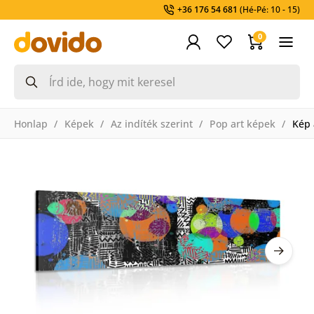
+36 176 54 681
(Hé-Pé: 10 - 15)
0
Honlap
Képek
Az indíték szerint
Pop art képek
Kép 