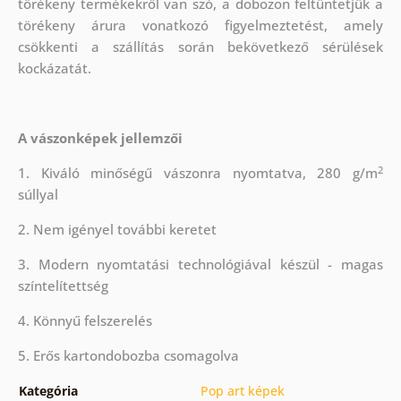
törékeny termékekről van szó, a dobozon feltüntetjük a
törékeny árura vonatkozó figyelmeztetést, amely
csökkenti a szállítás során bekövetkező sérülések
kockázatát.
A vászonképek jellemzői
2
1. Kiváló minőségű vászonra nyomtatva, 280 g/m
súllyal
2. Nem igényel további keretet
3. Modern nyomtatási technológiával készül - magas
színtelítettség
4. Könnyű felszerelés
5. Erős kartondobozba csomagolva
Kategória
Pop art képek