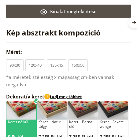
Kínálat megtekintése
Kép absztrakt kompozíció
Méret:
90x30
120x40
135x45
150x50
*a méretek szélesség x magasság cm-ben vannak
megadva.
Dekoratív keret
tudj meg többet
i
Keret nélkül
Keret – Natúr
Keret – Barna
Keret – Fekete
tölgy
dió
wenge
0 Ft-tól
7 255 Ft-tól
7 255 Ft-tól
7 255 Ft-tól