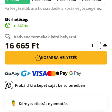
*a kiegészítők ára hozzáadódik a kosár végösszegéhez
Elérhetőség:
raktáron
Kedvenc termékek közé helyezni
16 665 Ft
+
db
-
KOSÁRBA HELYEZÉS
Próbáld ki a képet saját belső teredben
Környezetbarát nyomtatás