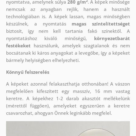
2
nyomtatva, amelynek súlya
280 g/m
. A képek minősége
nemcsak az anyagban rejlik, hanem a használt
technológiában is. A képek lassan, magas minőségben
készülnek, a nyomtatás
magas színtelítettséget
biztosít, így nem kell tartania fakó színektől. A
nyomtatáshoz kiváló minőségű,
környezetbarát
festékeket
használunk, amelyek szagtalanok és nem
bocsátanak ki káros anyagokat a levegőbe, így a képeket
bármely helyiségben elhelyezheti.
Könnyű felszerelés
A képeket azonnal felakaszthatja otthonában! A vászon
megfelelően kifeszített egy masszív, 16 mm vastag
keretre. A képekhez 1-2 darab akasztót mellékelünk
(mérettől függően), amelyeket egyszerűen a keretre
csavarozhat, ahogyan Önnek leginkább megfelel.