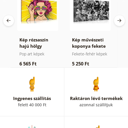
Kép rózsaszín
Kép művészeti
K
hajú hölgy
koponya fekete
fehérben
Pop art képek
Fekete-fehér képek
P
6 565 Ft
5 250 Ft
6
Ingyenes szállítás
Raktáron lévő termékek
felett 40 000 Ft
azonnal szállítjuk