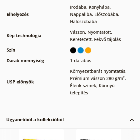
Irodába
,
Konyhába
,
Elhelyezés
Nappaliba
,
Előszobába
,
Hálószobába
Vászon
,
Nyomtatott
,
Kép technológia
Keretezett
,
Fekvő tájolás
Szín
Darab mennyiség
1-darabos
Környezetbarát nyomtatás
,
Prémium vászon 280 g/m²
,
USP előnyök
Élénk színek
,
Könnyű
telepítés
Ugyanebből a kollekcióból