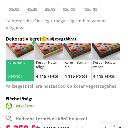
20x30
40x60
60x90
80x120
100x150
*a méretek szélesség x magasság cm-ben vannak
megadva.
Dekoratív keret
tudj meg többet
i
Keret nélkül
Keret – Natúr
Keret – Barna
Keret – Fekete
tölgy
dió
wenge
0 Ft-tól
4 115 Ft-tól
4 115 Ft-tól
4 115 Ft-tól
*a kiegészítők ára hozzáadódik a kosár végösszegéhez
Elérhetőség:
raktáron
Kedvenc termékek közé helyezni
+