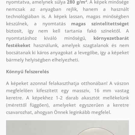
2
nyomtatva, amelynek súlya
280 g/m
. A képek minősége
nemcsak az anyagban rejlik, hanem a használt
technológiában is. A képek lassan, magas minőségben
készülnek, a nyomtatás
magas színtelítettséget
biztosít, így nem kell tartania fakó színektől. A
nyomtatáshoz kiváló minőségű,
környezetbarát
festékeket
használunk, amelyek szagtalanok és nem
bocsátanak ki káros anyagokat a levegőbe, így a képeket
bármely helyiségben elhelyezheti.
Könnyű felszerelés
A képeket azonnal felakaszthatja otthonában! A vászon
megfelelően kifeszített egy masszív, 16 mm vastag
keretre. A képekhez 1-2 darab akasztót mellékelünk
(mérettől függően), amelyeket egyszerűen a keretre
csavarozhat, ahogyan Önnek leginkább megfelel.