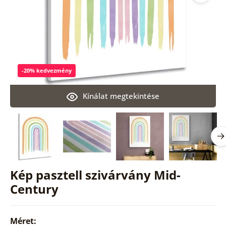
-20% kedvezmény
Kínálat megtekintése
Kép pasztell szivárvány Mid-
Century
Méret: