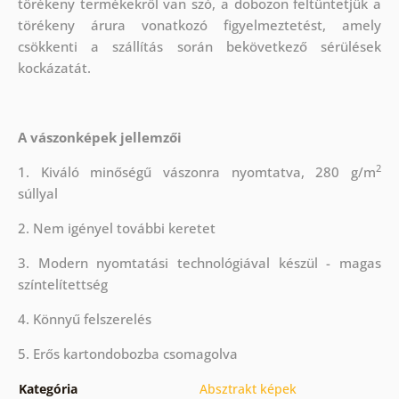
törékeny termékekről van szó, a dobozon feltüntetjük a
törékeny árura vonatkozó figyelmeztetést, amely
csökkenti a szállítás során bekövetkező sérülések
kockázatát.
A vászonképek jellemzői
2
1. Kiváló minőségű vászonra nyomtatva, 280 g/m
súllyal
2. Nem igényel további keretet
3. Modern nyomtatási technológiával készül - magas
színtelítettség
4. Könnyű felszerelés
5. Erős kartondobozba csomagolva
Kategória
Absztrakt képek