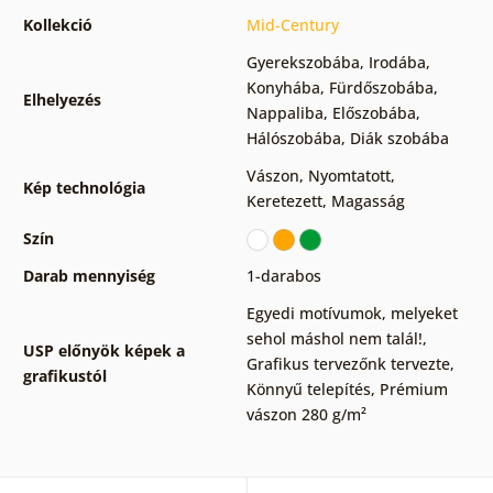
Kollekció
Mid-Century
Gyerekszobába
,
Irodába
,
Konyhába
,
Fürdőszobába
,
Elhelyezés
Nappaliba
,
Előszobába
,
Hálószobába
,
Diák szobába
Vászon
,
Nyomtatott
,
Kép technológia
Keretezett
,
Magasság
Szín
Darab mennyiség
1-darabos
Egyedi motívumok, melyeket
sehol máshol nem talál!
,
USP előnyök képek a
Grafikus tervezőnk tervezte
,
grafikustól
Könnyű telepítés
,
Prémium
vászon 280 g/m²