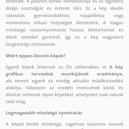
keltenek. A pasztell színek kombinációja és az egyszerű
dizájn nosztalgiát és örömöt idéz. Ez a kép ideális
választás gyerekszobákhoz, nappalikhoz vagy
minimalista stílusú helyiségek díszítésére. A magas
minőségű vászonnyomtatás hosszú élettartamot és
élénk színeket garantál, így ez a kép nagyszerű
kiegészítője otthonának.
Miért éppen Dovido képek?
Egyedi képek lehetnek az Ön otthonában is!
A kép
grafikus tervezőnk munkájának eredménye
,
aki
terveit egyedi és mindig aktuális műalkotásokká
alakítja. Válasszon az eredeti motívumok közül, és
díszítse otthonát olyan képekkel, amelyeket csak nálunk
talál meg.
Legmagasabb minőségű nyomtatás
A képek kiváló minőségű, rugalmas vászonra vannak