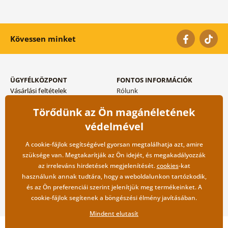
Kövessen minket
ÜGYFÉLKÖZPONT
FONTOS INFORMÁCIÓK
Vásárlási feltételek
Rólunk
Adatvédelem tárolása
Gyakori kérdések
Törődünk az Ön magánéletének
Szállítási és fizetési módok
Blog
Vissza küldés esetében
Kapcsolat
védelmével
Nagykereskedelmi
együttműködés
A cookie-fájlok segítségével gyorsan megtalálhatja azt, amire
szüksége van. Megtakarítják az Ön idejét, és megakadályozzák
az irreleváns hirdetések megjelenítését.
cookies
-kat
használunk annak tudtára, hogy a weboldalunkon tartózkodik,
és az Ön preferenciái szerint jelenítjük meg termékeinket. A
cookie-fájlok segítenek a böngészési élmény javításában.
Mindent elutasít