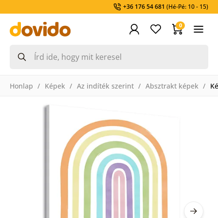
+36 176 54 681
(Hé-Pé: 10 - 15)
0
Honlap
Képek
Az indíték szerint
Absztrakt képek
Ké