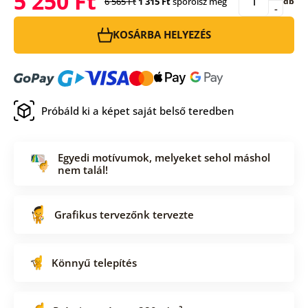
5 250 Ft
6 565 Ft
1 315 Ft
spórolsz meg
db
-
KOSÁRBA HELYEZÉS
Próbáld ki a képet saját belső teredben
Egyedi motívumok, melyeket sehol máshol
nem talál!
Grafikus tervezőnk tervezte
Könnyű telepítés