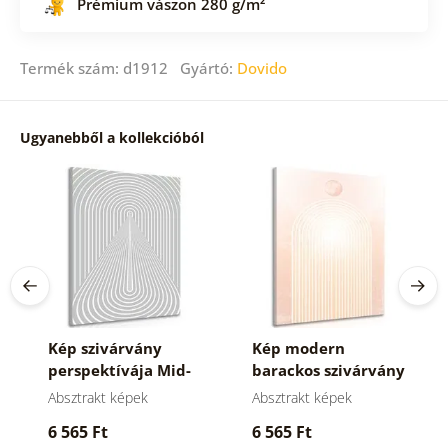
Prémium vászon 280 g/m²
Termék szám: d1912 Gyártó:
Dovido
Ugyanebből a kollekcióból
Kép szivárvány
Kép modern
perspektívája Mid-
barackos szivárvány
Century
Mid-Century
Absztrakt képek
Absztrakt képek
6 565 Ft
6 565 Ft