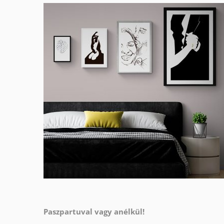
Paszpartuval vagy anélkül!