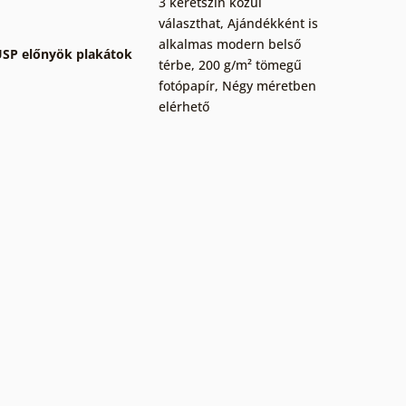
3 keretszín közül
választhat
,
Ajándékként is
alkalmas modern belső
SP előnyök plakátok
térbe
,
200 g/m² tömegű
fotópapír
,
Négy méretben
elérhető