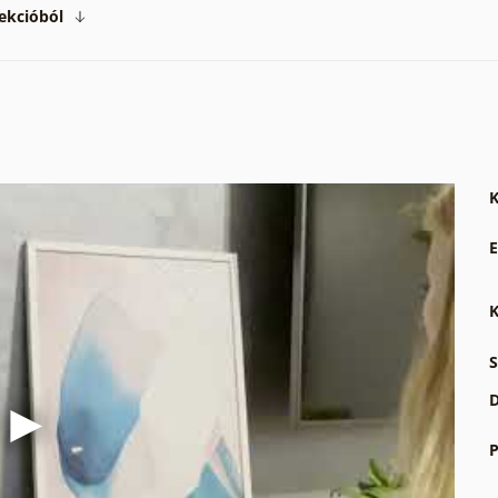
ekcióból
K
E
K
S
D
P