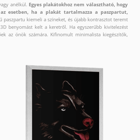
vagy anélkül.
Egyes plakátokhoz nem választható, hogy
az esetben, ha a plakát tartalmazza a paszpartut,
ű paszpartu kiemeli a színeket, és újabb kontrasztot teremt
e 3D benyomást kelt a keretről. Ha egyszerűbb kivitelezést
őek az önök számára. Kifinomult minimalista kiegészítők,