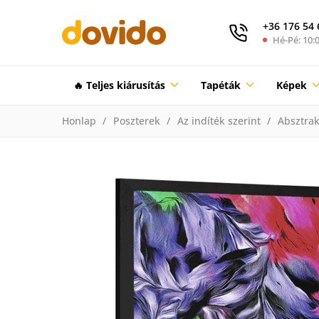
+36 176 54 
Hé-Pé: 10:0
🔥 Teljes kiárusítás
Tapéták
Képek
Honlap
Poszterek
Az indíték szerint
Absztrak