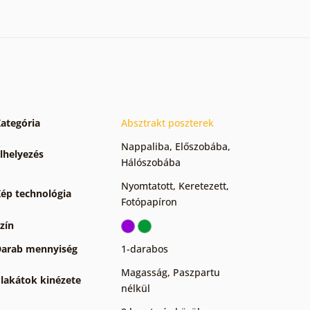
ategória
Absztrakt poszterek
Nappaliba
,
Előszobába
,
lhelyezés
Hálószobába
Nyomtatott
,
Keretezett
,
ép technológia
Fotópapíron
zín
arab mennyiség
1-darabos
Magasság
,
Paszpartu
lakátok kinézete
nélkül