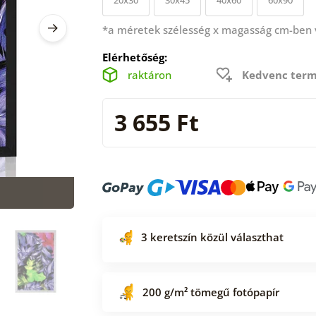
*a méretek szélesség x magasság cm-ben
Elérhetőség:
raktáron
Kedvenc term
3 655 Ft
3 keretszín közül választhat
200 g/m² tömegű fotópapír