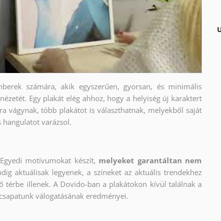
U
berek számára, akik egyszerűen, gyorsan, és minimális
nézetét. Egy plakát elég ahhoz, hogy a helyiség új karaktert
a vágynak, több plakátot is választhatnak, melyekből saját
s hangulatot varázsol.
Egyedi motívumokat készít,
melyeket garantáltan nem
dig aktuálisak legyenek, a színeket az aktuális trendekhez
ő térbe illenek. A Dovido-ban a plakátokon kívül találnak a
 csapatunk válogatásának eredményei.