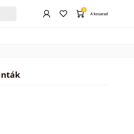
0
A kosarad
inták