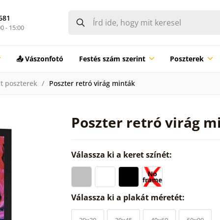
681
0 - 15:00
📤 Vászonfotó
Festés szám szerint
Poszterek
t poszterek
Poszter retró virág minták
Poszter retró virág m
Válassza ki a keret színét:
Válassza ki a plakát méretét:
20x30
30x45
40x60
60x90