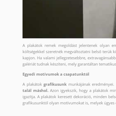
A plakátok remek megoldást jelentenek olyan em
költségekkel szeretnék megváltoztatni belső terük ki
kapjon. Ha valami jellegzetesebbre, extravagánsabbr
galériát tudnak készíteni, mely garantáltan tematiku
Egyedi motívumok a csapatunktól
A plakátok
grafikusunk
munkájának eredményei. 
talál máshol.
Azon igyekszik, hogy a plakátok min
igazítja. A plakátok keresett dekoráció, minden bels
grafikusunktól olyan motívumokat is, melyek ügyes