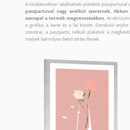
A kínálatunkban találhatóak plakátok paszpartuval 
paszpartuval vagy anélkül szeretnék. Abban 
szerepel a termék megnevezésében.
Az ekrüszín
a grafika, a keret és a fal között. Ezenkívül enyh
szeretne, a paszpartu nélküli plakátok a megfelel
melyek bármilyen belső térbe illenek.