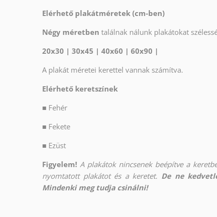
Elérhető plakátméretek (cm-ben)
Négy méretben
találnak nálunk plakátokat széles
20x30 | 30x45 | 40x60 | 60x90 |
A plakát méretei kerettel vannak számítva.
Elérhető keretszínek
■
Fehér
■
Fekete
■
Ezüst
Figyelem!
A plakátok nincsenek beépítve a keretbe
nyomtatott plakátot és a keretet.
De ne kedvetle
Mindenki meg tudja csinálni!