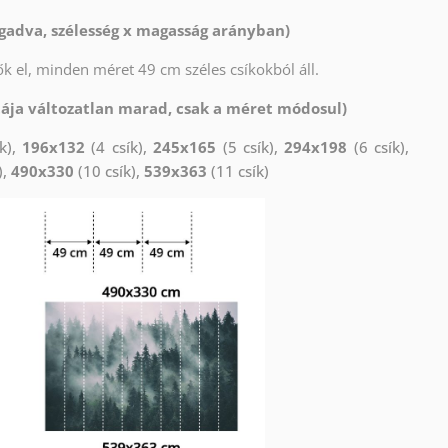
gadva, szélesség x magasság arányban)
k el, minden méret 49 cm széles csíkokból áll.
tája változatlan marad, csak a méret módosul)
k),
196x132
(4 csík),
245x165
(5 csík),
294x198
(6 csík),
),
490x330
(10 csík),
539x363
(11 csík)