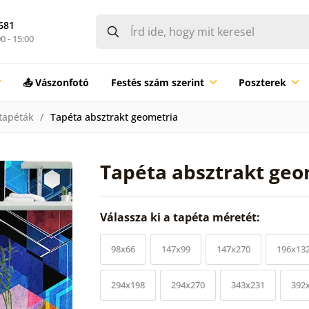
681
0 - 15:00
📤 Vászonfotó
Festés szám szerint
Poszterek
tapéták
Tapéta absztrakt geometria
Tapéta absztrakt geo
Válassza ki a tapéta méretét:
98x66
147x99
147x270
196x13
294x198
294x270
343x231
392