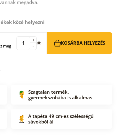
 vannak megadva.
ékek közé helyezni
+
KOSÁRBA HELYEZÉS
db
sz meg
-
Szagtalan termék,
gyermekszobába is alkalmas
A tapéta 49 cm-es szélességű
sávokból áll