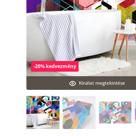
-20% kedvezmény
Kínálat megtekintése