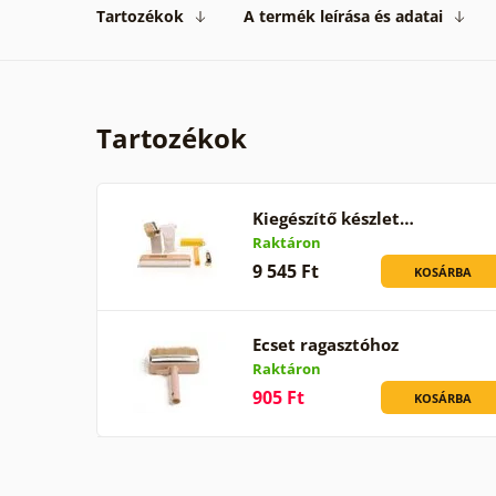
Tartozékok
A termék leírása és adatai
Tartozékok
Kiegészítő készlet…
Raktáron
9 545 Ft
KOSÁRBA
Ecset ragasztóhoz
Raktáron
905 Ft
KOSÁRBA