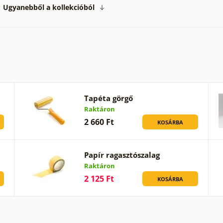
Ugyanebből a kollekcióból
Tapéta görgő
Raktáron
2 660 Ft
KOSÁRBA
Papír ragasztószalag
Raktáron
2 125 Ft
KOSÁRBA