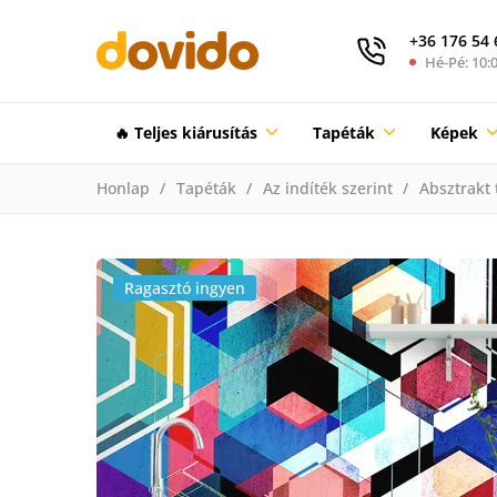
+36 176 54 
Hé-Pé: 10:0
🔥 Teljes kiárusítás
Tapéták
Képek
Honlap
Tapéták
Az indíték szerint
Absztrakt 
Ragasztó ingyen