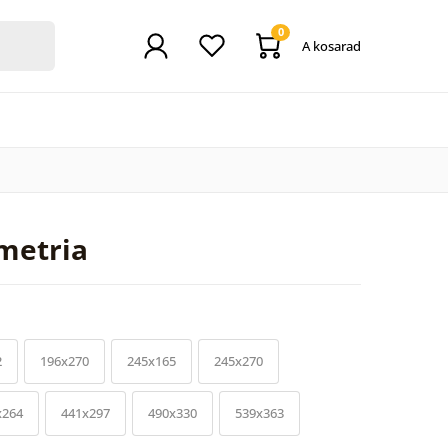
0
A kosarad
metria
2
196x270
245x165
245x270
x264
441x297
490x330
539x363