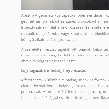
Absztrakt geometrikus tapéta modern és dinamiku
geometriai formákból és színes blokkokból áll, am
intenzív színek, mint a kék, rózsaszín és fekete, en
nappali, dolgozószoba vagy kreatív tér felélénkí
könnyű alkalmazást garantálnak.
A szeretettel készült tapéták otthonának belső ter
örömöt és frissességet új lakberendezési dekoráció 
ahová mindig szívesen tér vissza.
Legmagasabb minőségű nyomtatás
A fotótapéták különféle mintákat, színek és formák 
elemet hoznak létre a helyiségben. A tapéták kiváló
gramázzsal. A modern UV-led tintasugaras nyomt
felületi ellenállósággal és színtartóssággal rendelkez