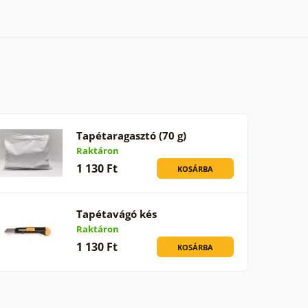
Tapétaragasztó (70 g)
Raktáron
1 130 Ft
KOSÁRBA
Tapétavágó kés
Raktáron
1 130 Ft
KOSÁRBA