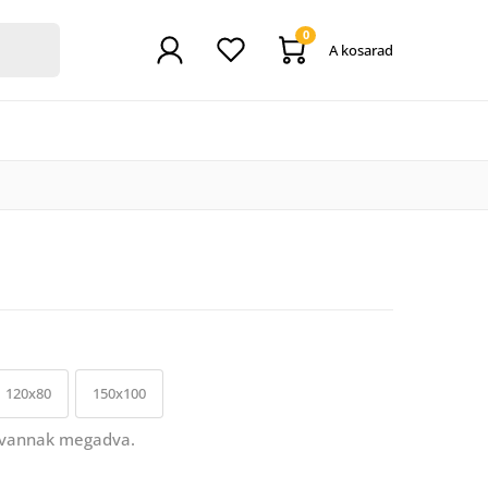
0
A kosarad
120x80
150x100
 vannak megadva.