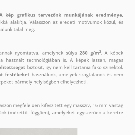
A kép grafikus tervezőnk munkájának eredménye
,
okká alakítja. Válasszon az eredeti motívumok közül, és
nálunk talál meg.
2
vannak nyomtatva, amelynek súlya
280 g/m
. A képek
 használt technológiában is. A képek lassan, magas
lítettséget
biztosít, így nem kell tartania fakó színektől.
t festékeket
használunk, amelyek szagtalanok és nem
épeket bármely helyiségben elhelyezheti.
ászon megfelelően kifeszített egy masszív, 16 mm vastag
ünk (mérettől függően), amelyeket egyszerűen a keretre