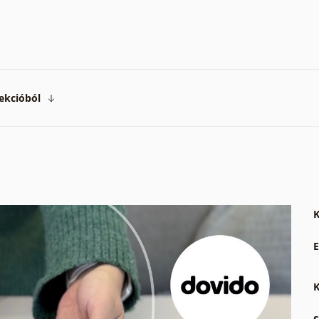
ekcióból
K
E
K