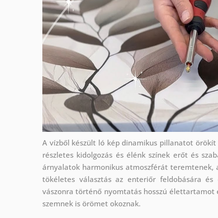
A vízből készült ló kép dinamikus pillanatot örökí
részletes kidolgozás és élénk színek erőt és sz
árnyalatok harmonikus atmoszférát teremtenek, a
tökéletes választás az enteriőr feldobására é
vászonra történő nyomtatás hosszú élettartamot 
szemnek is örömet okoznak.