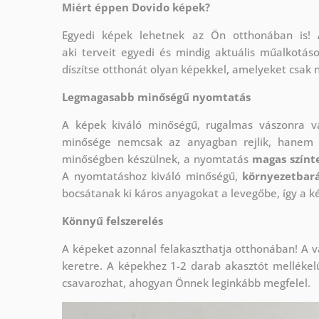
Miért éppen Dovido képek?
Egyedi képek lehetnek az Ön otthonában is!
aki
terveit egyedi és mindig aktuális műalkotás
díszítse otthonát olyan képekkel, amelyeket csak 
Legmagasabb minőségű nyomtatás
A képek kiváló minőségű, rugalmas vászonra 
minősége nemcsak az anyagban rejlik, hanem a
minőségben készülnek, a nyomtatás
magas színte
A nyomtatáshoz kiváló minőségű,
környezetbará
bocsátanak ki káros anyagokat a levegőbe, így a k
Könnyű felszerelés
A képeket azonnal felakaszthatja otthonában! A v
keretre. A képekhez 1-2 darab akasztót mellékel
csavarozhat, ahogyan Önnek leginkább megfelel.