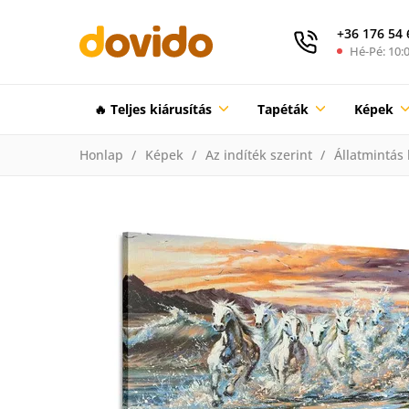
+36 176 54 
Hé-Pé: 10:0
🔥 Teljes kiárusítás
Tapéták
Képek
Honlap
Képek
Az indíték szerint
Állatmintás