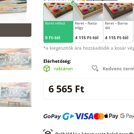
Keret nélkül
Keret – Natúr
Keret – Barna
tölgy
dió
0 Ft-tól
4 115 Ft-tól
4 115 Ft-tól
*a kiegészítők ára hozzáadódik a kosár v
Elérhetőség:
raktáron
Kedvenc term
6 565 Ft
Próbáld ki a képet saját belső tered