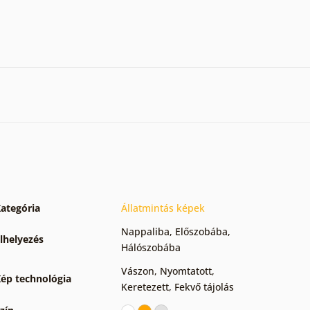
ategória
Állatmintás képek
Nappaliba
,
Előszobába
,
lhelyezés
Hálószobába
Vászon
,
Nyomtatott
,
ép technológia
Keretezett
,
Fekvő tájolás