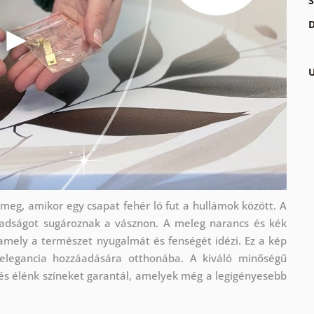
S
D
U
t meg, amikor egy csapat fehér ló fut a hullámok között. A
abadságot sugároznak a vásznon. A meleg narancs és kék
mely a természet nyugalmát és fenségét idézi. Ez a kép
s elegancia hozzáadására otthonába. A kiváló minőségű
és élénk színeket garantál, amelyek még a legigényesebb