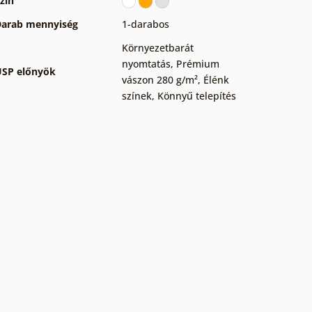
zín
arab mennyiség
1-darabos
Környezetbarát
nyomtatás
,
Prémium
SP előnyök
vászon 280 g/m²
,
Élénk
színek
,
Könnyű telepítés