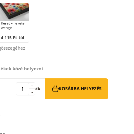
Keret – Fekete
wenge
4 115 Ft-tól
égösszegéhez
ékek közé helyezni
+
KOSÁRBA HELYEZÉS
db
-
ben