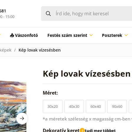
681
0 - 15:00
📤 Vászonfotó
Festés szám szerint
Poszterek
 képek
Kép lovak vízesésben
Kép lovak vízesésben
Méret:
30x20
40x30
60x40
90x60
*a méretek szélesség x magasság cm-ben
Dekoratív keret
tudj meg többet
i