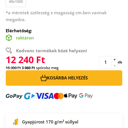
49x1000
*a méretek szélesség x magasság cm-ben vannak
megadva.
Elérhetőség:
raktáron
Kedvenc termékek közé helyezni
12 240 Ft
+
db
-
15 300 Ft
3 060 Ft
spórolsz meg
KOSÁRBA HELYEZÉS
Gyapjúrost 170 g/m² súllyal