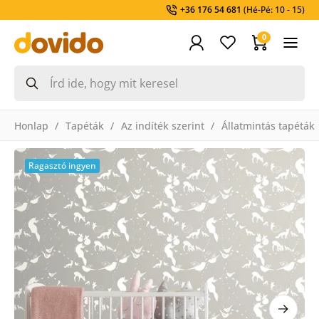
+36 176 54 681
(Hé-Pé: 10 - 15)
0
Honlap
Tapéták
Az indíték szerint
Állatmintás tapéták
Ragasztó ingyen