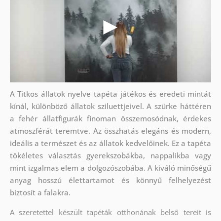
A Titkos állatok nyelve tapéta játékos és eredeti mintát
kínál, különböző állatok sziluettjeivel. A szürke háttéren
a fehér állatfigurák finoman összemosódnak, érdekes
atmoszférát teremtve. Az összhatás elegáns és modern,
ideális a természet és az állatok kedvelőinek. Ez a tapéta
tökéletes választás gyerekszobákba, nappalikba vagy
mint izgalmas elem a dolgozószobába. A kiváló minőségű
anyag hosszú élettartamot és könnyű felhelyezést
biztosít a falakra.
A szeretettel készült tapéták otthonának belső tereit is