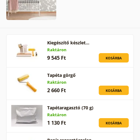
Kiegészítő készlet…
Raktáron
9 545 Ft
KOSÁRBA
Tapéta görgő
Raktáron
2 660 Ft
KOSÁRBA
Tapétaragasztó (70 g)
Raktáron
1 130 Ft
KOSÁRBA