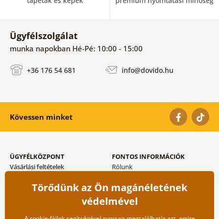
tapéták és képek
prémium nyomtatási minőség
Ügyfélszolgálat
munka napokban Hé-Pé: 10:00 - 15:00
+36 176 54 681
info@dovido.hu
Kövessen minket
ÜGYFÉLKÖZPONT
FONTOS INFORMÁCIÓK
Vásárlási feltételek
Rólunk
Adatvédelem tárolása
Gyakori kérdések
Törődünk az Ön magánéletének
Szállítási és fizetési módok
Blog
Vissza küldés esetében
Kapcsolat
védelmével
Nagykereskedelmi
együttműködés
A cookie-fájlok segítségével gyorsan megtalálhatja azt, amire