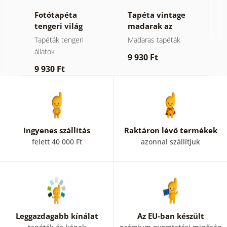
Fotótapéta
Tapéta vintage
F
tengeri világ
madarak az
a
pasztell
ágakon
m
Tapéták tengeri
Madaras tapéták
Á
színekben
állatok
9 930 Ft
7
9 930 Ft
Ingyenes szállítás
Raktáron lévő termékek
felett 40 000 Ft
azonnal szállítjuk
Leggazdagabb kínálat
Az EU-ban készült