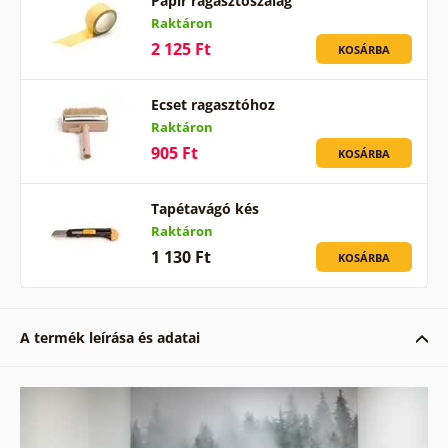
Papír ragasztószalag
Raktáron
2 125 Ft
KOSÁRBA
Ecset ragasztóhoz
Raktáron
905 Ft
KOSÁRBA
Tapétavágó kés
Raktáron
1 130 Ft
KOSÁRBA
A termék leírása és adatai