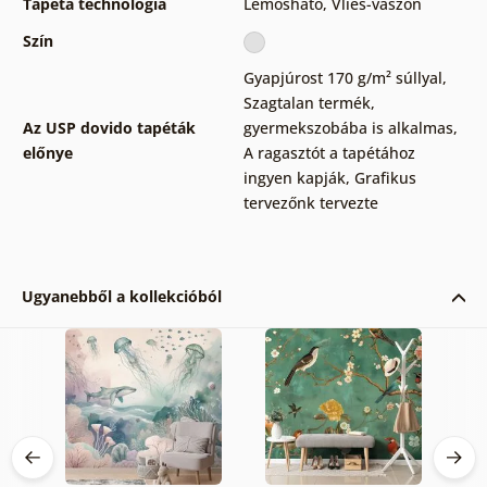
Tapéta technológia
Lemosható
,
Vlies-vászon
Szín
Gyapjúrost 170 g/m² súllyal
,
Szagtalan termék,
Az USP dovido tapéták
gyermekszobába is alkalmas
,
előnye
A ragasztót a tapétához
ingyen kapják
,
Grafikus
tervezőnk tervezte
Ugyanebből a kollekcióból