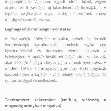
megszépíthetik. Válasszon egyedi minták közül, vigyen
örömet és frissességet új lakásdekoráció formájában. A
tapéták segítségével olyan otthont teremthet, ahová
mindig szívesen tér vissza.
Legmagasabb minőségű nyomtatás
A fotótapéták különféle mintákat, színek és formák
kombinációját tartalmazzák, amelyek együtt egy
figyelemfelkeltő és domináns elemet alkotnak a
helyiségben. A tapéták kiváló minőségű, sima szerkezetű,
2
akár 170 g/m
súlyú vlies anyagra vannak nyomtatva. A
modern UV-led tintasugaras nyomtatási technológiának
köszönhetően a tapéták kiváló felületi ellenállósággal és
színtartóssággal rendelkeznek.
Tapétaméret tekercsben (cm-ben, szélesség x
magasság arányban megadva)