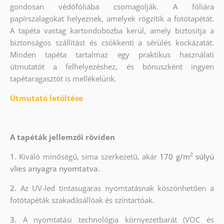
gondosan védőfóliába csomagolják. A fóliára
papírszalagokat helyeznek, amelyek rögzítik a fotótapétát.
A tapéta vastag kartondobozba kerül, amely biztosítja a
biztonságos szállítást és csökkenti a sérülés kockázatát.
Minden tapéta tartalmaz egy praktikus használati
útmutatót a felhelyezéshez, és bónuszként ingyen
tapétaragasztót is mellékelünk.
Útmutató letöltése
A tapéták jellemzői röviden
2
1.
Kiváló minőségű, sima szerkezetű, akár
170 g/m
súlyú
vlies anyagra nyomtatva.
2.
Az UV-led tintasugaras nyomtatásnak köszönhetően a
fotótapéták szakadásállóak és színtartóak.
3.
A nyomtatási technológia környezetbarát (VOC és