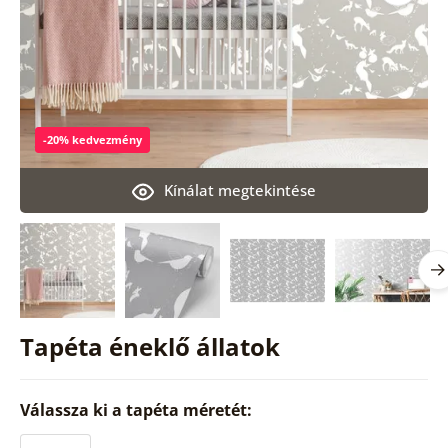
-20% kedvezmény
Kínálat megtekintése
Tapéta éneklő állatok
Válassza ki a tapéta méretét: