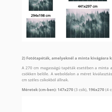
2) Fotótapéták, amelyeknél a minta kivágásra k
A 270 cm magasságú tapéták esetében a minta az 
csökken belőle. A weboldalon a méret kiválasztá
cm széles csíkokból állnak.
Méretek (cm-ben): 147x270
(3 csík),
196x270
(4 c