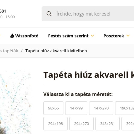
681
0 - 15:00
📤 Vászonfotó
Festés szám szerint
Poszterek
s tapéták
Tapéta hiúz akvarell kivitelben
Tapéta hiúz akvarell 
Válassza ki a tapéta méretét:
98x66
147x99
147x270
196x13
294x198
294x270
343x231
392