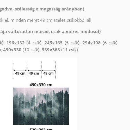
gadva, szélesség x magasság arányban)
k el, minden méret 49 cm széles csíkokból áll.
tája változatlan marad, csak a méret módosul)
k),
196x132
(4 csík),
245x165
(5 csík),
294x198
(6 csík),
),
490x330
(10 csík),
539x363
(11 csík)