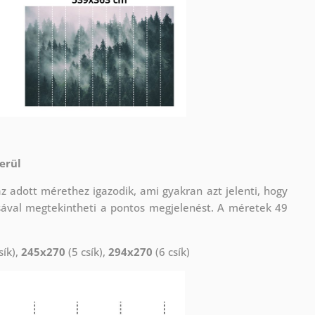
erül
adott mérethez igazodik, ami gyakran azt jelenti, hogy
sával megtekintheti a pontos megjelenést. A méretek 49
sík),
245x270
(5 csík),
294x270
(6 csík)