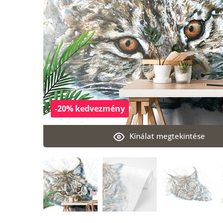
-20% kedvezmény
Kínálat megtekintése