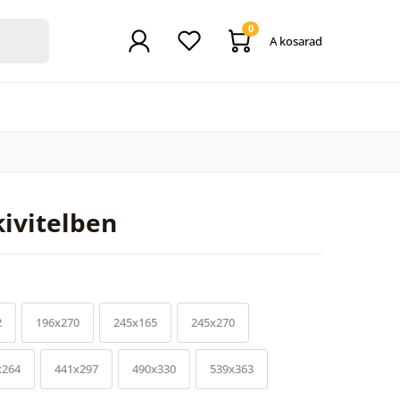
0
A kosarad
kivitelben
2
196x270
245x165
245x270
x264
441x297
490x330
539x363