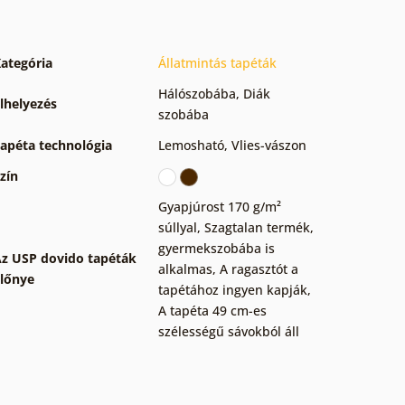
ategória
Állatmintás tapéták
Hálószobába
,
Diák
lhelyezés
szobába
apéta technológia
Lemosható
,
Vlies-vászon
zín
Gyapjúrost 170 g/m²
súllyal
,
Szagtalan termék,
gyermekszobába is
z USP dovido tapéták
alkalmas
,
A ragasztót a
lőnye
tapétához ingyen kapják
,
A tapéta 49 cm-es
szélességű sávokból áll