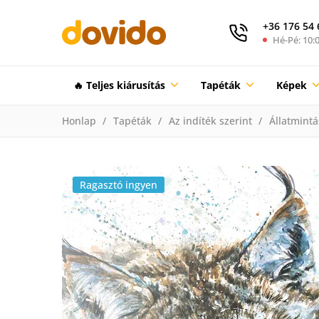
+36 176 54 
Hé-Pé: 10:0
🔥 Teljes kiárusítás
Tapéták
Képek
Honlap
Tapéták
Az indíték szerint
Állatmintá
Ragasztó ingyen