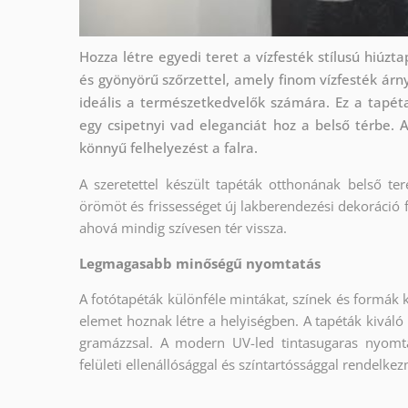
Hozza létre egyedi teret a vízfesték stílusú hiúzt
és gyönyörű szőrzettel, amely finom vízfesték ár
ideális a természetkedvelők számára. Ez a tapéta
egy csipetnyi vad eleganciát hoz a belső térbe. 
könnyű felhelyezést a falra.
A szeretettel készült tapéták otthonának belső ter
örömöt és frissességet új lakberendezési dekoráció 
ahová mindig szívesen tér vissza.
Legmagasabb minőségű nyomtatás
A fotótapéták különféle mintákat, színek és formák 
elemet hoznak létre a helyiségben. A tapéták kiváló
gramázzsal. A modern UV-led tintasugaras nyomt
felületi ellenállósággal és színtartóssággal rendelkez