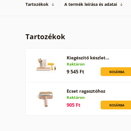
Tartozékok
A termék leírása és adatai
Tartozékok
Kiegészítő készlet…
Raktáron
9 545 Ft
KOSÁRBA
Ecset ragasztóhoz
Raktáron
905 Ft
KOSÁRBA