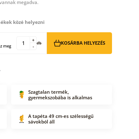
 vannak megadva.
ékek közé helyezni
+
KOSÁRBA HELYEZÉS
db
sz meg
-
Szagtalan termék,
gyermekszobába is alkalmas
A tapéta 49 cm-es szélességű
sávokból áll