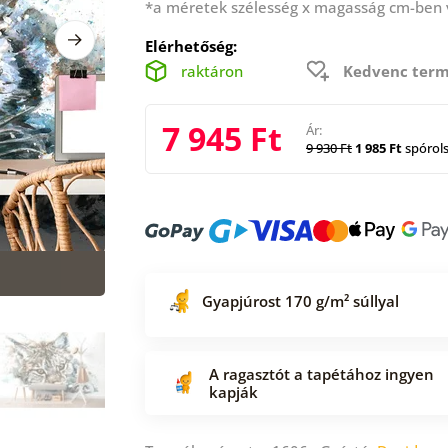
*a méretek szélesség x magasság cm-ben
Elérhetőség:
raktáron
Kedvenc term
7 945 Ft
Ár:
9 930 Ft
1 985 Ft
spórol
Gyapjúrost 170 g/m² súllyal
A ragasztót a tapétához ingyen
kapják