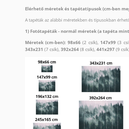
Elérhető méretek és tapétatípusok (cm-ben me
A tapéták az alábbi méretekben és típusokban érhető
1) Fotótapéták - normál méretek (a tapéta min
Méretek (cm-ben): 98x66
(2 csík),
147x99
(3 csí
343x231
(7 csík),
392x264
(8 csík),
441x297
(9 csík