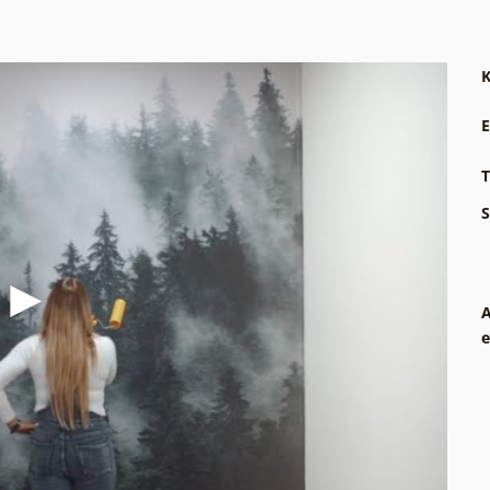
K
E
T
S
A
e