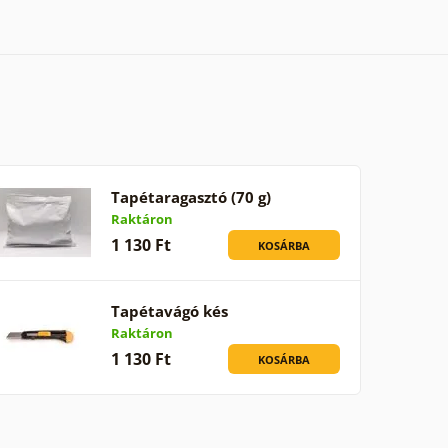
Tapétaragasztó (70 g)
Raktáron
1 130 Ft
KOSÁRBA
Tapétavágó kés
Raktáron
1 130 Ft
KOSÁRBA