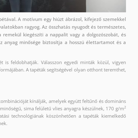
apétával. A motívum egy hiúzt ábrázol, kifejező szemekkel
nyalatokban ragyog. Az összhatás nyugodt és természetes,
 remekül kiegészíti a nappalit vagy a dolgozószobát, és
Az anyag minősége biztosítja a hosszú élettartamot és a
ét is feldobhatják. Válasszon egyedi minták közül, vigyen
formájában. A tapéták segítségével olyan otthont teremthet,
kombinációját kínálják, amelyek együtt feltűnő és domináns
2
 minőségű, sima felületű vlies anyagra készülnek, 170 g/m
atási technológiának köszönhetően a tapéták kiemelkedő
nek.