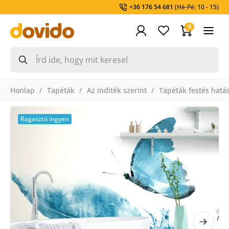
+36 176 54 681
(Hé-Pé: 10 - 15)
0
Honlap
Tapéták
Az indíték szerint
Tapéták festés hatá
Ragasztó ingyen