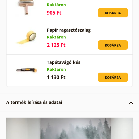
Raktáron
905 Ft
KOSÁRBA
Papír ragasztószalag
Raktáron
2 125 Ft
KOSÁRBA
Tapétavágó kés
Raktáron
1 130 Ft
KOSÁRBA
A termék leírása és adatai