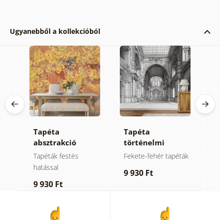
Ugyanebből a kollekcióból
ta
Tapéta
Tapéta
Ö
absztrakció
történelmi
a
e-
ihlette G. Klimt
építészet fekete-
i
ták
Tapéták festés
Fekete-fehér tapéták
Ö
fehér rajzban
hatással
9 930 Ft
1
9 930 Ft