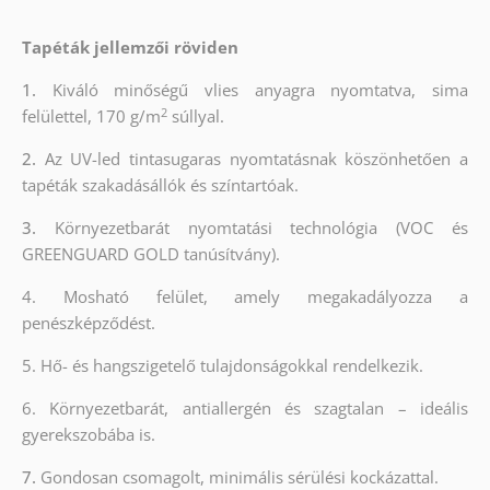
Tapéták jellemzői röviden
1.
Kiváló minőségű vlies anyagra nyomtatva, sima
2
felülettel, 170 g/m
súllyal.
2.
Az UV-led tintasugaras nyomtatásnak köszönhetően a
tapéták szakadásállók és színtartóak.
3.
Környezetbarát nyomtatási technológia (VOC és
GREENGUARD GOLD tanúsítvány).
4. Mosható felület, amely megakadályozza a
penészképződést.
5. Hő- és hangszigetelő tulajdonságokkal rendelkezik.
6. Környezetbarát, antiallergén és szagtalan – ideális
gyerekszobába is.
7.
Gondosan csomagolt, minimális sérülési kockázattal.