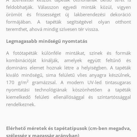
feldobhatják. Válasszon egyedi minták közül, vigyen
örömöt és frissességet új lakberendezési dekoráció
formájában. A tapéták segítségével olyan otthont
teremthet, ahová mindig szívesen tér vissza.
Legmagasabb minőségű nyomtatás
A fotótapéták különféle mintákat, színek és formák
kombinációját kínálják, amelyek együtt feltűnő és
domináns elemet hoznak létre a helyiségben. A tapéták
kiváló minőségű, sima felületű vlies anyagra készülnek,
2
170 g/m
gramázzsal. A modern UV-led tintasugaras
nyomtatási technológiának köszönhetően a tapéták
kiemelkedő felületi ellenállósággal és színtartóssággal
rendelkeznek.
Elérhető méretek és tapétatípusok (cm-ben megadva,
szélesség x magasság arányban)