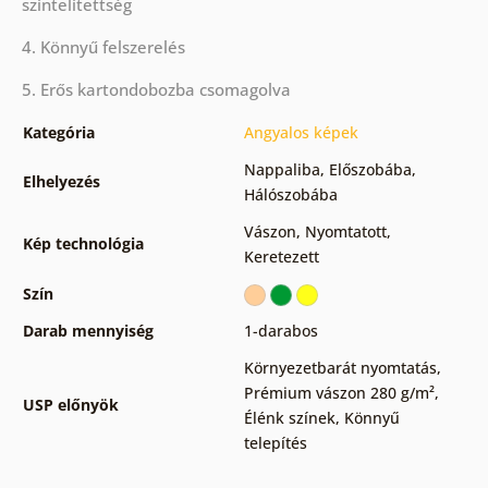
színtelítettség
4. Könnyű felszerelés
5. Erős kartondobozba csomagolva
Kategória
Angyalos képek
Nappaliba
,
Előszobába
,
Elhelyezés
Hálószobába
Vászon
,
Nyomtatott
,
Kép technológia
Keretezett
Szín
Darab mennyiség
1-darabos
Környezetbarát nyomtatás
,
Prémium vászon 280 g/m²
,
USP előnyök
Élénk színek
,
Könnyű
telepítés