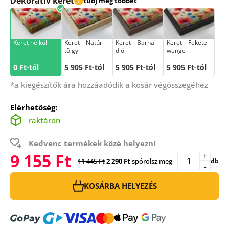
Dekoratív keret
tudj meg többet
i
Keret nélkül
Keret – Natúr
Keret – Barna
Keret – Fekete
tölgy
dió
wenge
0 Ft-tól
5 905 Ft-tól
5 905 Ft-tól
5 905 Ft-tól
*a kiegészítők ára hozzáadódik a kosár végösszegéhez
Elérhetőség:
raktáron
Kedvenc termékek közé helyezni
9 155 Ft
+
11 445 Ft
2 290 Ft
spórolsz meg
db
-
KOSÁRBA HELYEZÉS