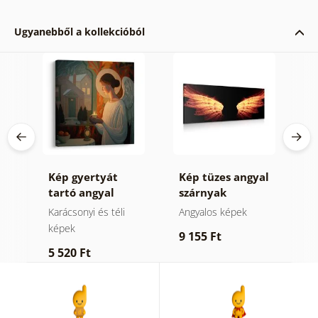
Ugyanebből a kollekcióból
Kép gyertyát
Kép tüzes angyal
K
n
tartó angyal
szárnyak
f
Karácsonyi és téli
Angyalos képek
A
képek
9 155 Ft
5
5 520 Ft