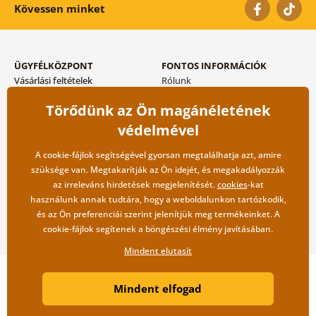
Kövessen minket
ÜGYFÉLKÖZPONT
FONTOS INFORMÁCIÓK
Vásárlási feltételek
Rólunk
Adatvédelem tárolása
Gyakori kérdések
Törődünk az Ön magánéletének
Szállítási és fizetési módok
Blog
Vissza küldés esetében
Kapcsolat
védelmével
Nagykereskedelmi
együttműködés
A cookie-fájlok segítségével gyorsan megtalálhatja azt, amire
szüksége van. Megtakarítják az Ön idejét, és megakadályozzák
az irreleváns hirdetések megjelenítését.
cookies
-kat
használunk annak tudtára, hogy a weboldalunkon tartózkodik,
és az Ön preferenciái szerint jelenítjük meg termékeinket. A
cookie-fájlok segítenek a böngészési élmény javításában.
Mindent elutasít
Copyright ©2019 © Dovido.hu.
Mindent elfogad
Webdesign
Litvanyi.sk
| A webáruházat készítette