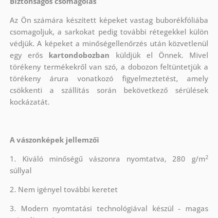
Biztonságos csomagolás
Az Ön számára készített képeket vastag buborékfóliába
csomagoljuk, a sarkokat pedig további rétegekkel külön
védjük.
A képeket a minőségellenőrzés után közvetlenül
egy erős
kartondobozban
küldjük el Önnek. Mivel
törékeny termékekről van szó, a dobozon feltüntetjük a
törékeny árura vonatkozó figyelmeztetést, amely
csökkenti a szállítás során bekövetkező sérülések
kockázatát.
A vászonképek jellemzői
2
1. Kiváló minőségű vászonra nyomtatva, 280 g/m
súllyal
2. Nem igényel további keretet
3. Modern nyomtatási technológiával készül - magas