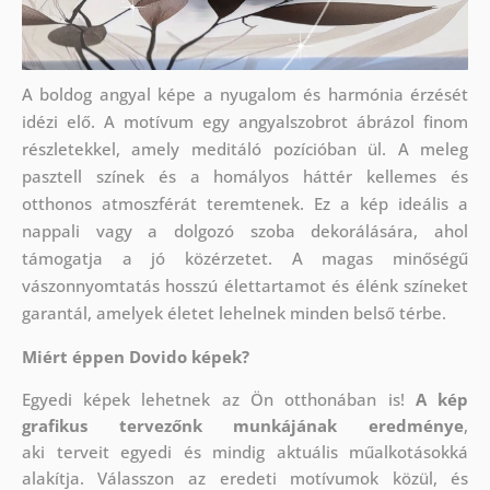
A boldog angyal képe a nyugalom és harmónia érzését
idézi elő. A motívum egy angyalszobrot ábrázol finom
részletekkel, amely meditáló pozícióban ül. A meleg
pasztell színek és a homályos háttér kellemes és
otthonos atmoszférát teremtenek. Ez a kép ideális a
nappali vagy a dolgozó szoba dekorálására, ahol
támogatja a jó közérzetet. A magas minőségű
vászonnyomtatás hosszú élettartamot és élénk színeket
garantál, amelyek életet lehelnek minden belső térbe.
Miért éppen Dovido képek?
Egyedi képek lehetnek az Ön otthonában is!
A kép
grafikus tervezőnk munkájának eredménye
,
aki
terveit egyedi és mindig aktuális műalkotásokká
alakítja. Válasszon az eredeti motívumok közül, és