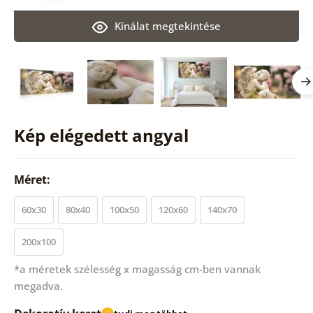
Kínálat megtekintése
Kép elégedett angyal
Méret:
60x30
80x40
100x50
120x60
140x70
200x100
*a méretek szélesség x magasság cm-ben vannak
megadva.