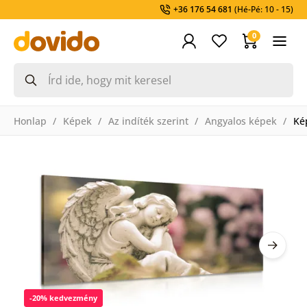
+36 176 54 681
(Hé-Pé: 10 - 15)
0
Honlap
Képek
Az indíték szerint
Angyalos képek
Ké
-20% kedvezmény