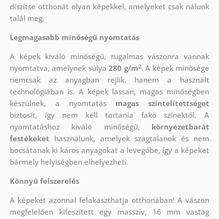
díszítse otthonát olyan képekkel, amelyeket csak nálunk
talál meg.
Legmagasabb minőségű nyomtatás
A képek kiváló minőségű, rugalmas vászonra vannak
2
nyomtatva, amelynek súlya
280 g/m
. A képek minősége
nemcsak az anyagban rejlik, hanem a használt
technológiában is. A képek lassan, magas minőségben
készülnek, a nyomtatás
magas színtelítettséget
biztosít, így nem kell tartania fakó színektől. A
nyomtatáshoz kiváló minőségű,
környezetbarát
festékeket
használunk, amelyek szagtalanok és nem
bocsátanak ki káros anyagokat a levegőbe, így a képeket
bármely helyiségben elhelyezheti.
Könnyű felszerelés
A képeket azonnal felakaszthatja otthonában! A vászon
megfelelően kifeszített egy masszív, 16 mm vastag