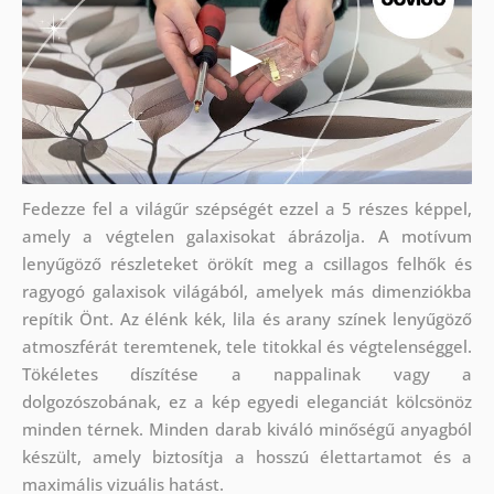
Fedezze fel a világűr szépségét ezzel a 5 részes képpel,
amely a végtelen galaxisokat ábrázolja. A motívum
lenyűgöző részleteket örökít meg a csillagos felhők és
ragyogó galaxisok világából, amelyek más dimenziókba
repítik Önt. Az élénk kék, lila és arany színek lenyűgöző
atmoszférát teremtenek, tele titokkal és végtelenséggel.
Tökéletes díszítése a nappalinak vagy a
dolgozószobának, ez a kép egyedi eleganciát kölcsönöz
minden térnek. Minden darab kiváló minőségű anyagból
készült, amely biztosítja a hosszú élettartamot és a
maximális vizuális hatást.