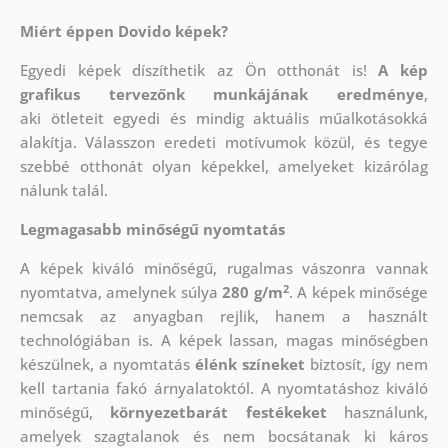
Miért éppen Dovido képek?
Egyedi képek díszíthetik az Ön otthonát is!
A kép
grafikus tervezőnk munkájának eredménye
,
aki
ötleteit egyedi és mindig aktuális műalkotásokká
alakítja. Válasszon eredeti motívumok közül, és tegye
szebbé otthonát olyan képekkel, amelyeket kizárólag
nálunk talál.
Legmagasabb minőségű nyomtatás
A képek kiváló minőségű, rugalmas vászonra vannak
2
nyomtatva, amelynek súlya
280 g/m
. A képek minősége
nemcsak az anyagban rejlik, hanem a használt
technológiában is. A képek lassan, magas minőségben
készülnek, a nyomtatás
élénk színeket
biztosít, így nem
kell tartania fakó árnyalatoktól. A nyomtatáshoz kiváló
minőségű,
környezetbarát festékeket
használunk,
amelyek szagtalanok és nem bocsátanak ki káros