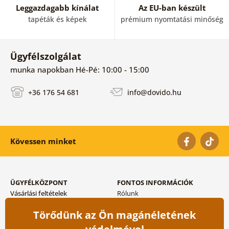
Leggazdagabb kínálat
Az EU-ban készült
tapéták és képek
prémium nyomtatási minőség
Ügyfélszolgálat
munka napokban Hé-Pé: 10:00 - 15:00
+36 176 54 681
info@dovido.hu
Kövessen minket
ÜGYFÉLKÖZPONT
FONTOS INFORMÁCIÓK
Vásárlási feltételek
Rólunk
Adatvédelem tárolása
Gyakori kérdések
Törődünk az Ön magánéletének
Szállítási és fizetési módok
Blog
Vissza küldés esetében
Kapcsolat