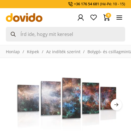
+36 176 54 681
(Hé-Pé: 10 - 15)
0
Honlap
Képek
Az indíték szerint
Bolygó- és csillagmin