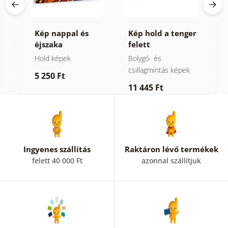
ny
Kép nappal és
Kép hold a tenger
K
éjszaka
felett
v
h
Hold képek
Bolygó- és
E
csillagmintás képek
5 250 Ft
6
11 445 Ft
Ingyenes szállítás
Raktáron lévő termékek
felett 40 000 Ft
azonnal szállítjuk