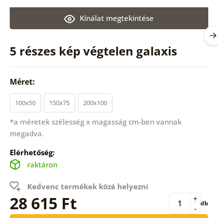
Kínálat megtekintése
5 részes kép végtelen galaxis
Méret:
100x50
150x75
200x100
*a méretek szélesség x magasság cm-ben vannak
megadva.
Elérhetőség:
raktáron
Kedvenc termékek közé helyezni
28 615 Ft
+
db
-