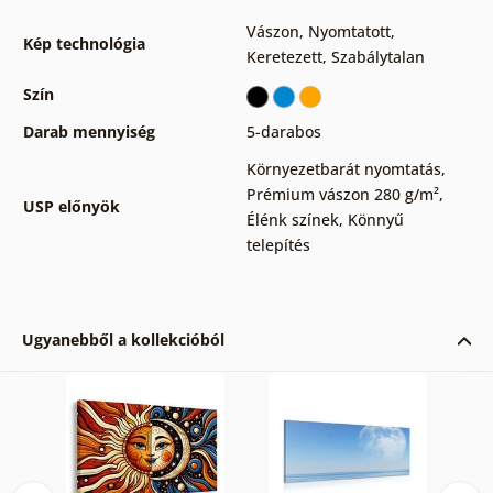
Vászon
,
Nyomtatott
,
Kép technológia
Keretezett
,
Szabálytalan
Szín
Darab mennyiség
5-darabos
Környezetbarát nyomtatás
,
Prémium vászon 280 g/m²
,
USP előnyök
Élénk színek
,
Könnyű
telepítés
Ugyanebből a kollekcióból