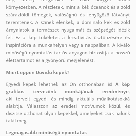
környezetben. A részletek, mint a kék óceánok és a zöld
szárazföldi tömegek, valósághű és lenyűgöző látványt
teremtenek. A színek élénkek, a domináló kék és zöld
árnyalatok a természet nyugalmát és szépségét idézik
fel. Ez a kép tökéletes a kreativitás ösztönzésére és
inspirációra a munkahelyen vagy a nappaliban. A kiváló
minőségű nyomtatás tartós anyagon biztosítja a hosszú
élettartamot és a gyönyörű megjelenést.
Miért éppen Dovido képek?
Egyedi képek lehetnek az Ön otthonában is!
A kép
grafikus tervezőnk munkájának eredménye
,
aki
terveit egyedi és mindig aktuális műalkotásokká
alakítja. Válasszon az eredeti motívumok közül, és
díszítse otthonát olyan képekkel, amelyeket csak nálunk
talál meg.
Legmagasabb minőségű nyomtatás