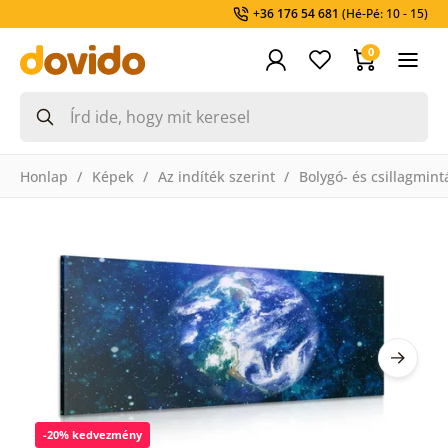
+36 176 54 681
(Hé-Pé: 10 - 15)
0
Honlap
Képek
Az indíték szerint
Bolygó- és csillagmin
-20% kedvezmény