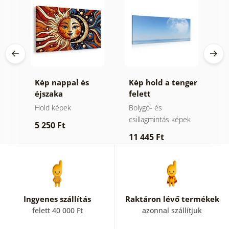
ny
Kép nappal és
Kép hold a tenger
K
éjszaka
felett
v
h
Hold képek
Bolygó- és
E
csillagmintás képek
5 250 Ft
6
11 445 Ft
Ingyenes szállítás
Raktáron lévő termékek
felett 40 000 Ft
azonnal szállítjuk