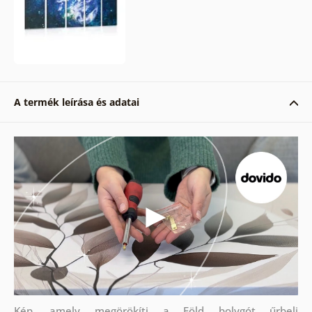
A termék leírása és adatai
Kép, amely megörökíti a Föld bolygót űrbeli