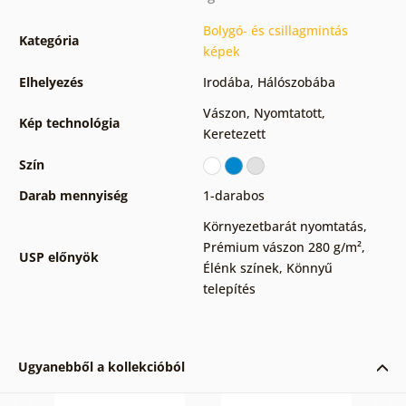
Bolygó- és csillagmintás
Kategória
képek
Elhelyezés
Irodába
,
Hálószobába
Vászon
,
Nyomtatott
,
Kép technológia
Keretezett
Szín
Darab mennyiség
1-darabos
Környezetbarát nyomtatás
,
Prémium vászon 280 g/m²
,
USP előnyök
Élénk színek
,
Könnyű
telepítés
Ugyanebből a kollekcióból