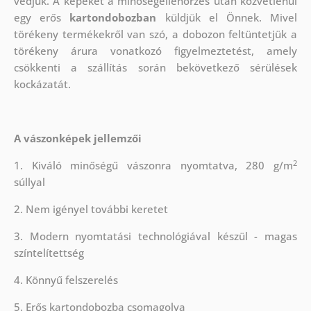
védjük.
A képeket a minőségellenőrzés után közvetlenül
egy erős
kartondobozban
küldjük el Önnek. Mivel
törékeny termékekről van szó, a dobozon feltüntetjük a
törékeny árura vonatkozó figyelmeztetést, amely
csökkenti a szállítás során bekövetkező sérülések
kockázatát.
A vászonképek jellemzői
2
1. Kiváló minőségű vászonra nyomtatva, 280 g/m
súllyal
2. Nem igényel további keretet
3. Modern nyomtatási technológiával készül - magas
színtelítettség
4. Könnyű felszerelés
5. Erős kartondobozba csomagolva