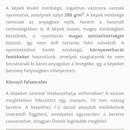
A képek kiváló minőségű, rugalmas vászonra vannak
2
nyomtatva, amelynek súlya
280 g/m
. A képek minősége
nemcsak az anyagban rejlik, hanem a használt
technológiában is. A képek lassan, magas minőségben
készülnek, a nyomtatás
magas színtelítettséget
biztosít, így nem kell tartania fakó színektől. A
nyomtatáshoz kiváló minőségű,
környezetbarát
festékeket
használunk, amelyek szagtalanok és nem
bocsátanak ki káros anyagokat a levegőbe, így a képeket
bármely helyiségben elhelyezheti.
Könnyű felszerelés
A képeket azonnal felakaszthatja otthonában! A vászon
megfelelően kifeszített egy masszív, 16 mm vastag
keretre. A képekhez 1-2 darab akasztót mellékelünk
(mérettől függően), amelyeket egyszerűen a keretre
csavarozhat, ahogyan Önnek leginkább megfelel.