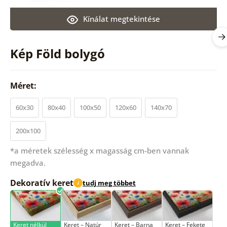
Kínálat megtekintése
Kép Föld bolygó
Méret:
60x30
80x40
100x50
120x60
140x70
200x100
*a méretek szélesség x magasság cm-ben vannak
megadva.
Dekoratív keret
tudj meg többet
i
Keret nélkül
Keret – Natúr
Keret – Barna
Keret – Fekete