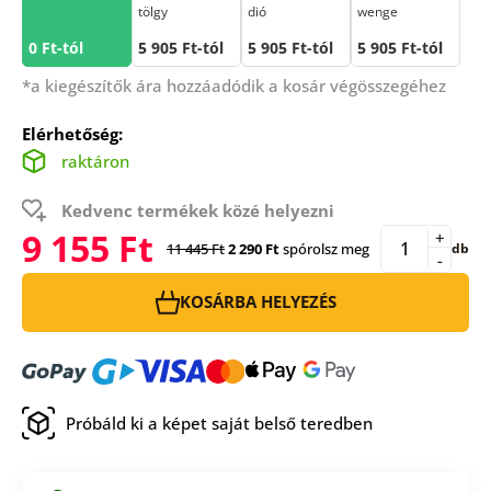
tölgy
dió
wenge
0 Ft-tól
5 905 Ft-tól
5 905 Ft-tól
5 905 Ft-tól
*a kiegészítők ára hozzáadódik a kosár végösszegéhez
Elérhetőség:
raktáron
Kedvenc termékek közé helyezni
9 155 Ft
+
11 445 Ft
2 290 Ft
spórolsz meg
db
-
KOSÁRBA HELYEZÉS
Próbáld ki a képet saját belső teredben