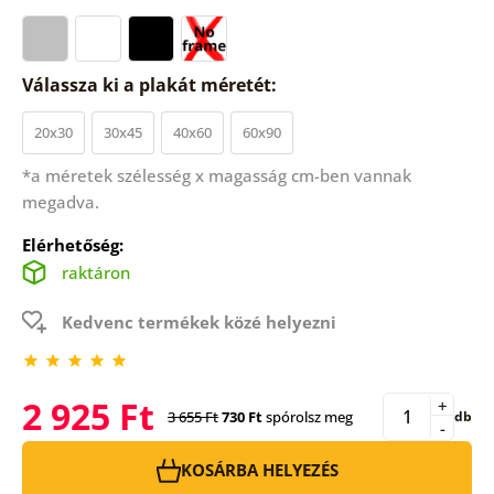
Válassza ki a plakát méretét:
20x30
30x45
40x60
60x90
*a méretek szélesség x magasság cm-ben vannak
megadva.
Elérhetőség:
raktáron
Kedvenc termékek közé helyezni
2 925 Ft
+
3 655 Ft
730 Ft
spórolsz meg
db
-
KOSÁRBA HELYEZÉS