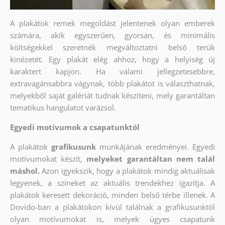
A plakátok remek megoldást jelentenek olyan emberek
számára, akik egyszerűen, gyorsan, és minimális
költségekkel szeretnék megváltoztatni belső terük
kinézetét. Egy plakát elég ahhoz, hogy a helyiség új
karaktert kapjon. Ha valami jellegzetesebbre,
extravagánsabbra vágynak, több plakátot is választhatnak,
melyekből saját galériát tudnak készíteni, mely garantáltan
tematikus hangulatot varázsol.
Egyedi motívumok a csapatunktól
A plakátok
grafikusunk
munkájának eredményei. Egyedi
motívumokat készít,
melyeket garantáltan nem talál
máshol.
Azon igyekszik, hogy a plakátok mindig aktuálisak
legyenek, a színeket az aktuális trendekhez igazítja. A
plakátok keresett dekoráció, minden belső térbe illenek. A
Dovido-ban a plakátokon kívül találnak a grafikusunktól
olyan motívumokat is, melyek ügyes csapatunk