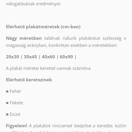
válogatásának eredményei.
Elérhető plakátméretek (cm-ben)
Négy méretben
találnak nálunk plakátokat szélesség x
magasság arányban, konkrétan ezekben a méretekben:
20x30 | 30x45 | 40x60 | 60x90 |
A plakát méretei kerettel vannak számítva.
Elérhető keretszínek
■
Fehér
■
Fekete
■
Ezüst
Figyelem!
A plakátok nincsenek beépítve a keretbe, külön