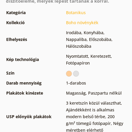
díszítőeleme, melyek lépést tartanak a korral.
Kategória
Botanikus
Kollekció
Boho növénykék
Irodába
,
Konyhába
,
Elhelyezés
Nappaliba
,
Előszobába
,
Hálószobába
Nyomtatott
,
Keretezett
,
Kép technológia
Fotópapíron
Szín
Darab mennyiség
1-darabos
Plakátok kinézete
Magasság
,
Paszpartu nélkül
3 keretszín közül választhat
,
Ajándékként is alkalmas
USP előnyök plakátok
modern belső térbe
,
200
g/m² tömegű fotópapír
,
Négy
méretben elérhető