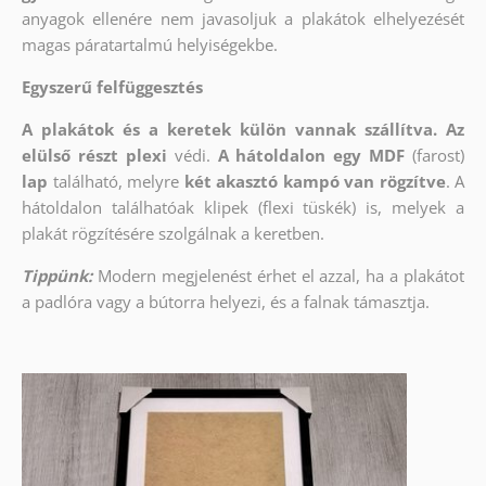
anyagok ellenére nem javasoljuk a plakátok elhelyezését
magas páratartalmú helyiségekbe.
Egyszerű felfüggesztés
A plakátok és a keretek külön vannak szállítva. Az
elülső részt
plexi
védi.
A hátoldalon egy MDF
(farost)
lap
található, melyre
két akasztó kampó van rögzítve
. A
hátoldalon találhatóak klipek (flexi tüskék) is, melyek a
plakát rögzítésére szolgálnak a keretben.
Tippünk:
Modern megjelenést érhet el azzal, ha a plakátot
a padlóra vagy a bútorra helyezi, és a falnak támasztja.