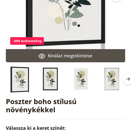
-20% kedvezmény
Kínálat megtekintése
Poszter boho stílusú
növénykékkel
Válassza ki a keret színét: