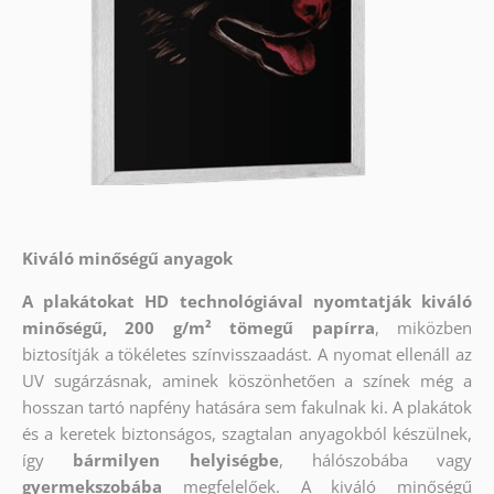
Kiváló minőségű anyagok
A plakátokat HD technológiával nyomtatják kiváló
minőségű, 200 g/m² tömegű papírra
, miközben
biztosítják a tökéletes színvisszaadást. A nyomat ellenáll az
UV sugárzásnak, aminek köszönhetően a színek még a
hosszan tartó napfény hatására sem fakulnak ki. A plakátok
és a keretek biztonságos, szagtalan anyagokból készülnek,
így
bármilyen helyiségbe
, hálószobába vagy
gyermekszobába
megfelelőek. A kiváló minőségű