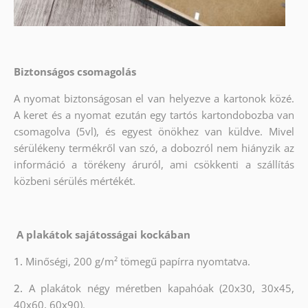
Biztonságos csomagolás
A nyomat biztonságosan el van helyezve a kartonok közé.
A keret és a nyomat ezután egy tartós kartondobozba van
csomagolva (5vl), és egyest önökhez van küldve. Mivel
sérülékeny termékről van szó, a dobozról nem hiányzik az
információ a törékeny áruról, ami csökkenti a szállítás
közbeni sérülés mértékét.
A plakátok sajátosságai kockában
1.
Minőségi, 200 g/m² tömegű papírra nyomtatva.
2.
A plakátok négy méretben kapahóak (20x30, 30x45,
40x60, 60x90).