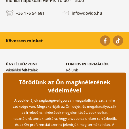
munka napokban Hé-Pé: 10:00 - 15:00
+36 176 54 681
info@dovido.hu
Kövessen minket
ÜGYFÉLKÖZPONT
FONTOS INFORMÁCIÓK
Vásárlási feltételek
Rólunk
Adatvédelem tárolása
Gyakori kérdések
Törődünk az Ön magánéletének
Szállítási és fizetési módok
Blog
Vissza küldés esetében
Kapcsolat
védelmével
Nagykereskedelmi
együttműködés
A cookie-fájlok segítségével gyorsan megtalálhatja azt, amire
szüksége van. Megtakarítják az Ön idejét, és megakadályozzák
az irreleváns hirdetések megjelenítését.
cookies
-kat
használunk annak tudtára, hogy a weboldalunkon tartózkodik,
és az Ön preferenciái szerint jelenítjük meg termékeinket. A