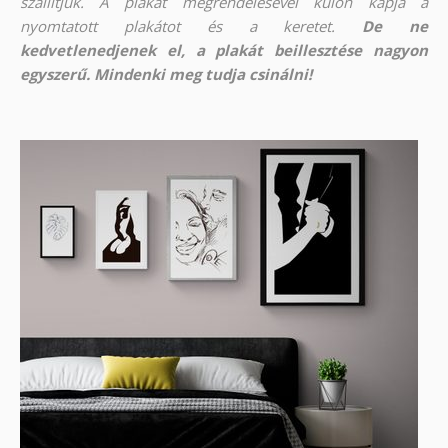
szállítjuk. A plakát megrendelésével külön kapja a
nyomtatott plakátot és a keretet.
De ne
kedvetlenedjenek el, a plakát beillesztése nagyon
egyszerű. Mindenki meg tudja csinálni!