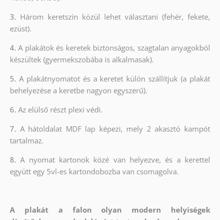
3.
Három keretszín közül lehet választani (fehér, fekete,
ezüst).
4.
A plakátok és keretek biztonságos, szagtalan anyagokból
készültek (gyermekszobába is alkalmasak).
5.
A plakátnyomatot és a keretet külön szállítjuk (a plakát
behelyezése a keretbe nagyon egyszerű).
6.
Az elülső részt plexi védi.
7.
A hátoldalat MDF lap képezi, mely 2 akasztó kampót
tartalmaz.
8.
A nyomat kartonok közé van helyezve, és a kerettel
együtt egy 5vl-es kartondobozba van csomagolva.
A plakát a falon olyan modern helyiségek