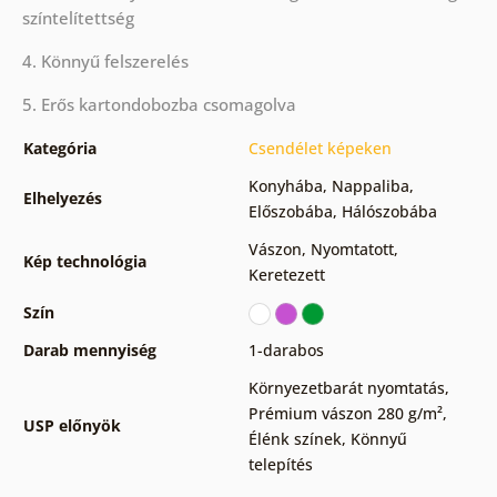
színtelítettség
4. Könnyű felszerelés
5. Erős kartondobozba csomagolva
Kategória
Csendélet képeken
Konyhába
,
Nappaliba
,
Elhelyezés
Előszobába
,
Hálószobába
Vászon
,
Nyomtatott
,
Kép technológia
Keretezett
Szín
Darab mennyiség
1-darabos
Környezetbarát nyomtatás
,
Prémium vászon 280 g/m²
,
USP előnyök
Élénk színek
,
Könnyű
telepítés