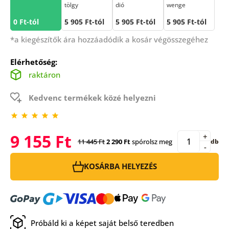
tölgy
dió
wenge
0 Ft-tól
5 905 Ft-tól
5 905 Ft-tól
5 905 Ft-tól
*a kiegészítők ára hozzáadódik a kosár végösszegéhez
Elérhetőség:
raktáron
Kedvenc termékek közé helyezni
9 155 Ft
+
11 445 Ft
2 290 Ft
spórolsz meg
db
-
KOSÁRBA HELYEZÉS
Próbáld ki a képet saját belső teredben