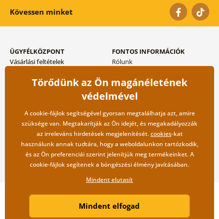
Kövessen minket
ÜGYFÉLKÖZPONT
FONTOS INFORMÁCIÓK
Vásárlási feltételek
Rólunk
Adatvédelem tárolása
Gyakori kérdések
Törődünk az Ön magánéletének
Szállítási és fizetési módok
Blog
Vissza küldés esetében
Kapcsolat
védelmével
Nagykereskedelmi
együttműködés
A cookie-fájlok segítségével gyorsan megtalálhatja azt, amire
szüksége van. Megtakarítják az Ön idejét, és megakadályozzák
az irreleváns hirdetések megjelenítését.
cookies
-kat
használunk annak tudtára, hogy a weboldalunkon tartózkodik,
és az Ön preferenciái szerint jelenítjük meg termékeinket. A
cookie-fájlok segítenek a böngészési élmény javításában.
Mindent elutasít
Copyright ©2019 © Dovido.hu.
Mindent elfogad
Webdesign
Litvanyi.sk
| A webáruházat készítette