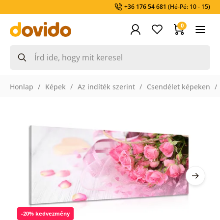
+36 176 54 681
(Hé-Pé: 10 - 15)
0
Honlap
Képek
Az indíték szerint
Csendélet képeken
-20% kedvezmény