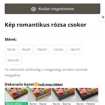
Kínálat megtekintése
Kép romantikus rózsa csokor
Méret:
60x30
80x40
100x50
120x60
140x70
200x100
*a méretek szélesség x magasság cm-ben vannak
megadva.
Dekoratív keret
tudj meg többet
i
Keret nélkül
Keret – Natúr
Keret – Barna
Keret – Fekete