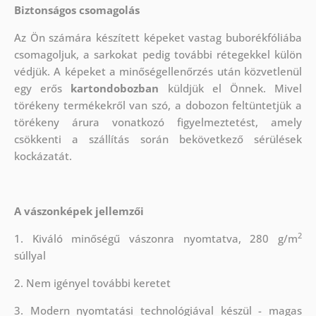
Biztonságos csomagolás
Az Ön számára készített képeket vastag buborékfóliába
csomagoljuk, a sarkokat pedig további rétegekkel külön
védjük.
A képeket a minőségellenőrzés után közvetlenül
egy erős
kartondobozban
küldjük el Önnek. Mivel
törékeny termékekről van szó, a dobozon feltüntetjük a
törékeny árura vonatkozó figyelmeztetést, amely
csökkenti a szállítás során bekövetkező sérülések
kockázatát.
A vászonképek jellemzői
2
1. Kiváló minőségű vászonra nyomtatva, 280 g/m
súllyal
2. Nem igényel további keretet
3. Modern nyomtatási technológiával készül - magas