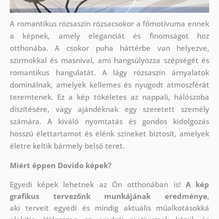
A romantikus rózsaszín rózsacsokor a főmotívuma ennek
a képnek, amely eleganciát és finomságot hoz
otthonába. A csokor puha háttérbe van helyezve,
szirmokkal és masnival, ami hangsúlyozza szépségét és
romantikus hangulatát. A lágy rózsaszín árnyalatok
dominálnak, amelyek kellemes és nyugodt atmoszférát
teremtenek. Ez a kép tökéletes az nappali, hálószoba
díszítésére, vagy ajándéknak egy szeretett személy
számára. A kiváló nyomtatás és gondos kidolgozás
hosszú élettartamot és élénk színeket biztosít, amelyek
életre keltik bármely belső teret.
Miért éppen Dovido képek?
Egyedi képek lehetnek az Ön otthonában is!
A kép
grafikus tervezőnk munkájának eredménye
,
aki
terveit egyedi és mindig aktuális műalkotásokká