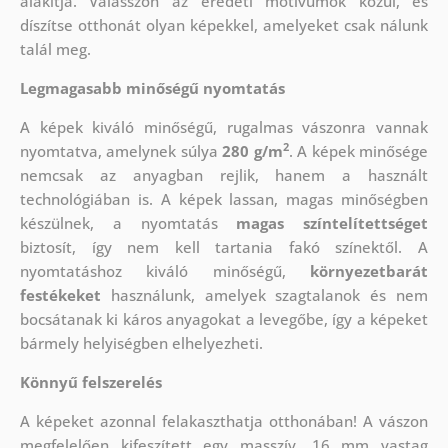
alakítja. Válasszon az eredeti motívumok közül, és
díszítse otthonát olyan képekkel, amelyeket csak nálunk
talál meg.
Legmagasabb minőségű nyomtatás
A képek kiváló minőségű, rugalmas vászonra vannak
2
nyomtatva, amelynek súlya
280 g/m
. A képek minősége
nemcsak az anyagban rejlik, hanem a használt
technológiában is. A képek lassan, magas minőségben
készülnek, a nyomtatás
magas színtelítettséget
biztosít, így nem kell tartania fakó színektől. A
nyomtatáshoz kiváló minőségű,
környezetbarát
festékeket
használunk, amelyek szagtalanok és nem
bocsátanak ki káros anyagokat a levegőbe, így a képeket
bármely helyiségben elhelyezheti.
Könnyű felszerelés
A képeket azonnal felakaszthatja otthonában! A vászon
megfelelően kifeszített egy masszív, 16 mm vastag