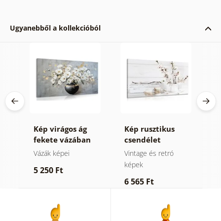
Ugyanebből a kollekcióból
Kép virágos ág
Kép rusztikus
K
l
fekete vázában
csendélet
c
,
Vázák képei
Vintage és retró
C
képek
5 250 Ft
1
6 565 Ft