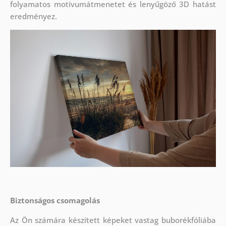
folyamatos motívumátmenetet és lenyűgöző 3D hatást
eredményez.
Biztonságos csomagolás
Az Ön számára készített képeket vastag buborékfóliába