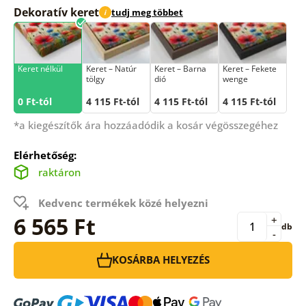
Dekoratív keret
tudj meg többet
i
Keret nélkül
Keret – Natúr
Keret – Barna
Keret – Fekete
tölgy
dió
wenge
0 Ft-tól
4 115 Ft-tól
4 115 Ft-tól
4 115 Ft-tól
*a kiegészítők ára hozzáadódik a kosár végösszegéhez
Elérhetőség:
raktáron
Kedvenc termékek közé helyezni
6 565 Ft
+
db
-
KOSÁRBA HELYEZÉS