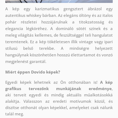
A kép egy karizmatikus gengsztert ábrázol egy
autentikus whiskey bárban. Az elegáns öltöny és az italos
pohár részletei hozzájárulnak a titokzatosság és
elegancia légköréhez. A domináló sötét színek és a
meleg világítás kellemes, de feszültséggel teli hangulatot
teremtenek. Ez a kép tökéletesen illik vintage vagy ipari
stílusú belső terekbe. A minőségre helyezett
hangsúlynak köszönhetően hosszú élettartamot és vonzó
megjelenést garantál.
Miért éppen Dovido képek?
Egyedi képek lehetnek az Ön otthonában is!
A kép
grafikus tervezőnk munkájának eredménye
,
aki
terveit egyedi és mindig aktuális műalkotásokká
alakítja. Válasszon az eredeti motívumok közül, és
díszítse otthonát olyan képekkel, amelyeket csak nálunk
talál meg.