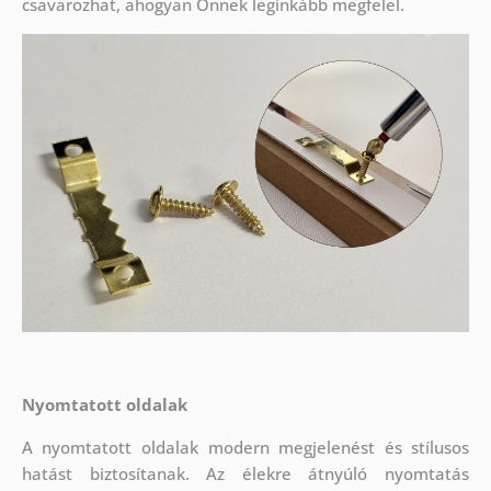
csavarozhat, ahogyan Önnek leginkább megfelel.
Nyomtatott oldalak
A nyomtatott oldalak modern megjelenést és stílusos
hatást biztosítanak. Az élekre átnyúló nyomtatás