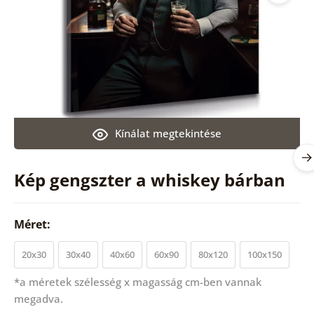
Kínálat megtekintése
Kép gengszter a whiskey bárban
Méret:
20x30
30x40
40x60
60x90
80x120
100x150
*a méretek szélesség x magasság cm-ben vannak
megadva.