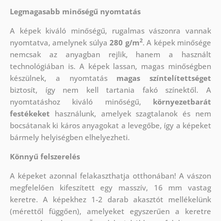
Legmagasabb minőségű nyomtatás
A képek kiváló minőségű, rugalmas vászonra vannak
2
nyomtatva, amelynek súlya
280 g/m
. A képek minősége
nemcsak az anyagban rejlik, hanem a használt
technológiában is. A képek lassan, magas minőségben
készülnek, a nyomtatás
magas színtelítettséget
biztosít, így nem kell tartania fakó színektől. A
nyomtatáshoz kiváló minőségű,
környezetbarát
festékeket
használunk, amelyek szagtalanok és nem
bocsátanak ki káros anyagokat a levegőbe, így a képeket
bármely helyiségben elhelyezheti.
Könnyű felszerelés
A képeket azonnal felakaszthatja otthonában! A vászon
megfelelően kifeszített egy masszív, 16 mm vastag
keretre. A képekhez 1-2 darab akasztót mellékelünk
(mérettől függően), amelyeket egyszerűen a keretre