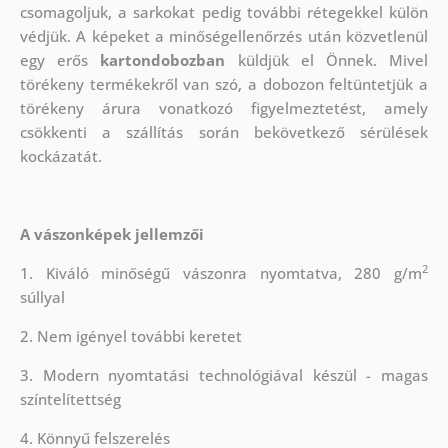
csomagoljuk, a sarkokat pedig további rétegekkel külön
védjük.
A képeket a minőségellenőrzés után közvetlenül
egy erős
kartondobozban
küldjük el Önnek. Mivel
törékeny termékekről van szó, a dobozon feltüntetjük a
törékeny árura vonatkozó figyelmeztetést, amely
csökkenti a szállítás során bekövetkező sérülések
kockázatát.
A vászonképek jellemzői
2
1. Kiváló minőségű vászonra nyomtatva, 280 g/m
súllyal
2. Nem igényel további keretet
3. Modern nyomtatási technológiával készül - magas
színtelítettség
4. Könnyű felszerelés