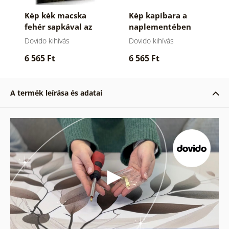
Kép kék macska
Kép kapibara a
fehér sapkával az
naplementében
erdőben
Dovido kihívás
Dovido kihívás
6 565 Ft
6 565 Ft
A termék leírása és adatai