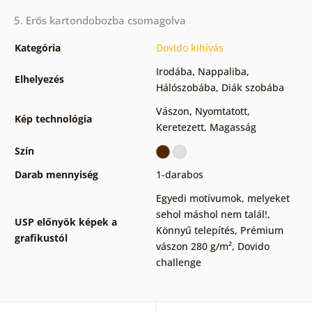
5. Erős kartondobozba csomagolva
Kategória
Dovido kihívás
Irodába
,
Nappaliba
,
Elhelyezés
Hálószobába
,
Diák szobába
Vászon
,
Nyomtatott
,
Kép technológia
Keretezett
,
Magasság
Szín
Darab mennyiség
1-darabos
Egyedi motívumok, melyeket
sehol máshol nem talál!
,
USP előnyök képek a
Könnyű telepítés
,
Prémium
grafikustól
vászon 280 g/m²
,
Dovido
challenge