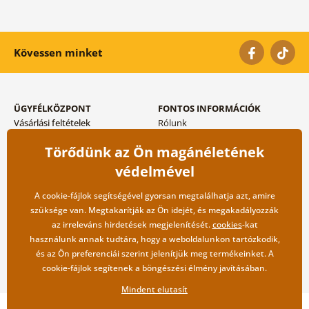
Kövessen minket
ÜGYFÉLKÖZPONT
FONTOS INFORMÁCIÓK
Vásárlási feltételek
Rólunk
Adatvédelem tárolása
Gyakori kérdések
Törődünk az Ön magánéletének
Szállítási és fizetési módok
Blog
Vissza küldés esetében
Kapcsolat
védelmével
Nagykereskedelmi
együttműködés
A cookie-fájlok segítségével gyorsan megtalálhatja azt, amire
szüksége van. Megtakarítják az Ön idejét, és megakadályozzák
az irreleváns hirdetések megjelenítését.
cookies
-kat
használunk annak tudtára, hogy a weboldalunkon tartózkodik,
és az Ön preferenciái szerint jelenítjük meg termékeinket. A
cookie-fájlok segítenek a böngészési élmény javításában.
Mindent elutasít