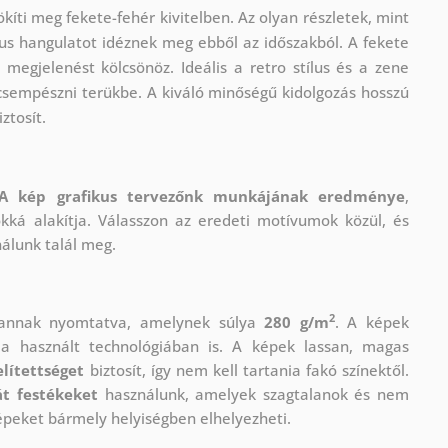
kíti meg fekete-fehér kivitelben. Az olyan részletek, mint
us hangulatot idéznek meg ebből az időszakból. A fekete
megjelenést kölcsönöz. Ideális a retro stílus és a zene
csempészni terükbe. A kiváló minőségű kidolgozás hosszú
ztosít.
A kép grafikus tervezőnk munkájának eredménye
,
okká alakítja. Válasszon az eredeti motívumok közül, és
nálunk talál meg.
2
vannak nyomtatva, amelynek súlya
280 g/m
. A képek
 használt technológiában is. A képek lassan, magas
lítettséget
biztosít, így nem kell tartania fakó színektől.
t festékeket
használunk, amelyek szagtalanok és nem
épeket bármely helyiségben elhelyezheti.