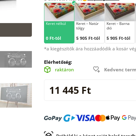
Keret nélkül
Keret – Natúr
Keret – Barna
tölgy
dió
0 Ft-tól
5 905 Ft-tól
5 905 Ft-tól
*a kiegészítők ára hozzáadódik a kosár v
Elérhetőség:
raktáron
Kedvenc term
11 445 Ft
Próbáld ki a képet saját belső tered