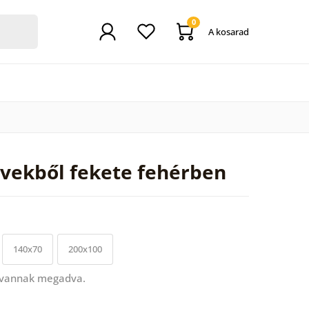
0
A kosarad
évekből fekete fehérben
140x70
200x100
 vannak megadva.