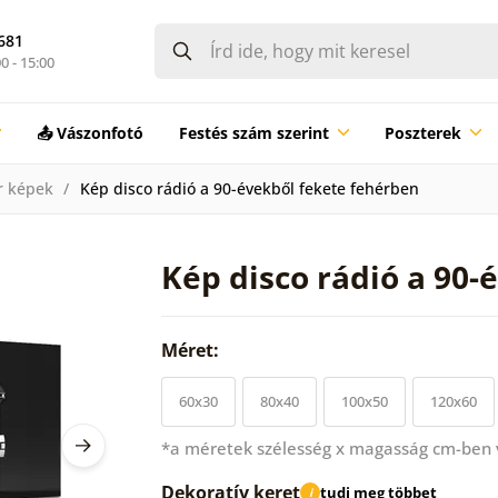
681
0 - 15:00
📤 Vászonfotó
Festés szám szerint
Poszterek
r képek
Kép disco rádió a 90-évekből fekete fehérben
Kép disco rádió a 90-
Méret:
60x30
80x40
100x50
120x60
*a méretek szélesség x magasság cm-ben
Dekoratív keret
tudj meg többet
i