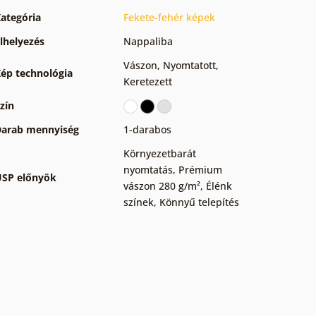
ategória
Fekete-fehér képek
lhelyezés
Nappaliba
Vászon
,
Nyomtatott
,
ép technológia
Keretezett
zín
arab mennyiség
1-darabos
Környezetbarát
nyomtatás
,
Prémium
SP előnyök
vászon 280 g/m²
,
Élénk
színek
,
Könnyű telepítés