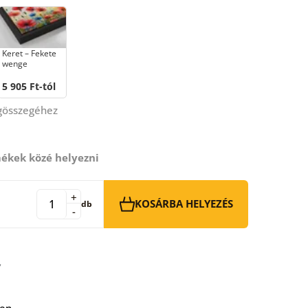
Keret – Fekete
wenge
5 905 Ft-tól
égösszegéhez
ékek közé helyezni
+
KOSÁRBA HELYEZÉS
db
-
ben