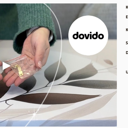
K
E
K
S
D
U