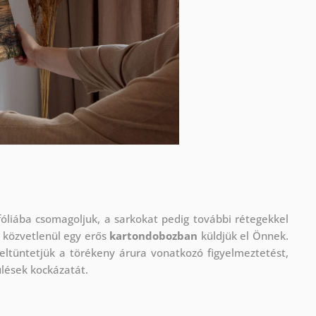
óliába csomagoljuk, a sarkokat pedig további rétegekkel
 közvetlenül egy erős
kartondobozban
küldjük el Önnek.
eltüntetjük a törékeny árura vonatkozó figyelmeztetést,
ülések kockázatát.