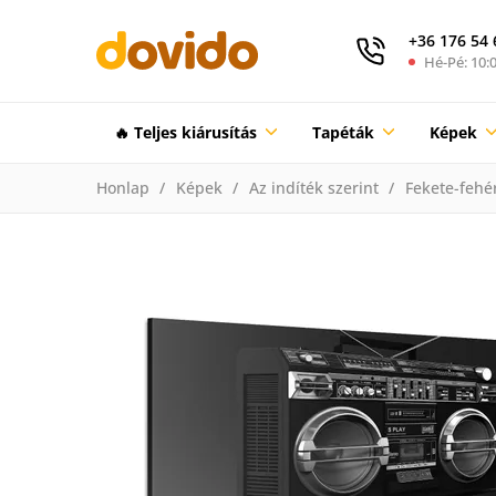
+36 176 54 
Hé-Pé: 10:0
🔥 Teljes kiárusítás
Tapéták
Képek
Honlap
Képek
Az indíték szerint
Fekete-fehé