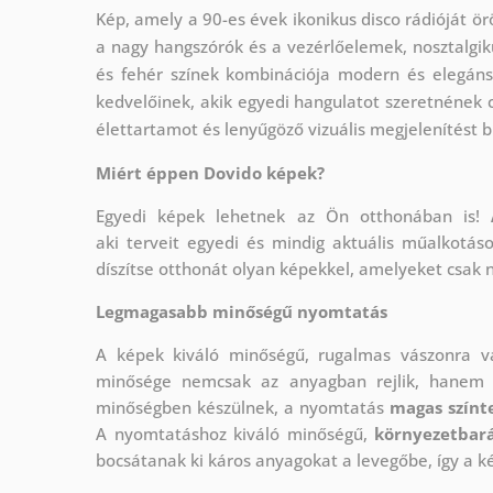
Kép, amely a 90-es évek ikonikus disco rádióját örö
a nagy hangszórók és a vezérlőelemek, nosztalgik
és fehér színek kombinációja modern és elegáns 
kedvelőinek, akik egyedi hangulatot szeretnének 
élettartamot és lenyűgöző vizuális megjelenítést bi
Miért éppen Dovido képek?
Egyedi képek lehetnek az Ön otthonában is!
aki
terveit egyedi és mindig aktuális műalkotás
díszítse otthonát olyan képekkel, amelyeket csak 
Legmagasabb minőségű nyomtatás
A képek kiváló minőségű, rugalmas vászonra 
minősége nemcsak az anyagban rejlik, hanem a
minőségben készülnek, a nyomtatás
magas színte
A nyomtatáshoz kiváló minőségű,
környezetbará
bocsátanak ki káros anyagokat a levegőbe, így a k