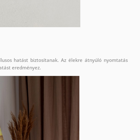
lusos hatást biztosítanak. Az élekre átnyúló nyomtatás
atást eredményez.