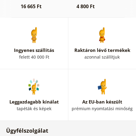
k
16 665 Ft
4 800 Ft
1
Ingyenes szállítás
Raktáron lévő termékek
felett 40 000 Ft
azonnal szállítjuk
Leggazdagabb kínálat
Az EU-ban készült
tapéták és képek
prémium nyomtatási minőség
Ügyfélszolgálat