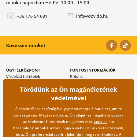
munka napokban Hé-Pé: 10:00 - 15:00
+36 176 54 681
info@dovido.hu
Kövessen minket
ÜGYFÉLKÖZPONT
FONTOS INFORMÁCIÓK
Vásárlási feltételek
Rólunk
Adatvédelem tárolása
Gyakori kérdések
Törődünk az Ön magánéletének
Szállítási és fizetési módok
Blog
Vissza küldés esetében
Kapcsolat
védelmével
Nagykereskedelmi
együttműködés
A cookie-fájlok segítségével gyorsan megtalálhatja azt, amire
szüksége van. Megtakarítják az Ön idejét, és megakadályozzák
az irreleváns hirdetések megjelenítését.
cookies
-kat
használunk annak tudtára, hogy a weboldalunkon tartózkodik,
és az Ön preferenciái szerint jelenítjük meg termékeinket. A