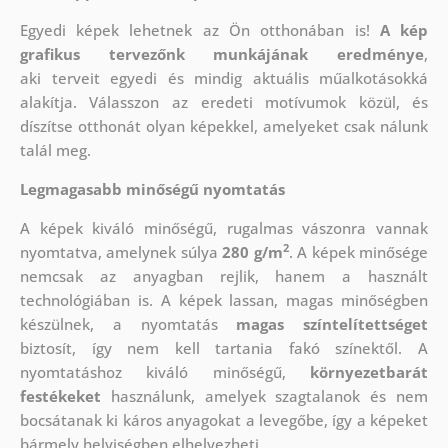
Egyedi képek lehetnek az Ön otthonában is!
A kép
grafikus tervezőnk munkájának eredménye
,
aki
terveit egyedi és mindig aktuális műalkotásokká
alakítja. Válasszon az eredeti motívumok közül, és
díszítse otthonát olyan képekkel, amelyeket csak nálunk
talál meg.
Legmagasabb minőségű nyomtatás
A képek kiváló minőségű, rugalmas vászonra vannak
2
nyomtatva, amelynek súlya
280 g/m
. A képek minősége
nemcsak az anyagban rejlik, hanem a használt
technológiában is. A képek lassan, magas minőségben
készülnek, a nyomtatás
magas színtelítettséget
biztosít, így nem kell tartania fakó színektől. A
nyomtatáshoz kiváló minőségű,
környezetbarát
festékeket
használunk, amelyek szagtalanok és nem
bocsátanak ki káros anyagokat a levegőbe, így a képeket
bármely helyiségben elhelyezheti.