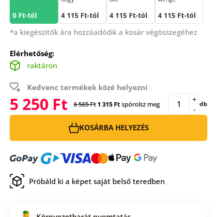
0 Ft-tól
4 115 Ft-tól
4 115 Ft-tól
4 115 Ft-tól
*a kiegészítők ára hozzáadódik a kosár végösszegéhez
Elérhetőség:
raktáron
Kedvenc termékek közé helyezni
5 250 Ft
+
6 565 Ft
1 315 Ft
spórolsz meg
db
-
KOSÁRBA HELYEZÉS
Próbáld ki a képet saját belső teredben
Környezetbarát nyomtatás