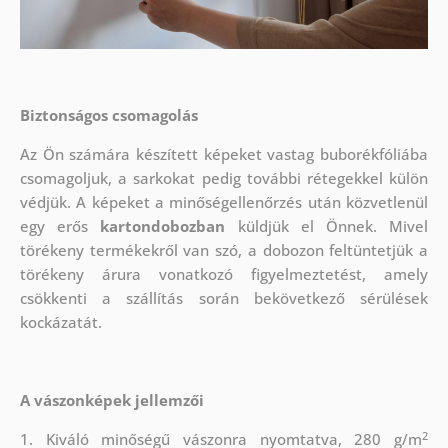
Biztonságos csomagolás
Az Ön számára készített képeket vastag buborékfóliába
csomagoljuk, a sarkokat pedig további rétegekkel külön
védjük.
A képeket a minőségellenőrzés után közvetlenül
egy erős
kartondobozban
küldjük el Önnek. Mivel
törékeny termékekről van szó, a dobozon feltüntetjük a
törékeny árura vonatkozó figyelmeztetést, amely
csökkenti a szállítás során bekövetkező sérülések
kockázatát.
A vászonképek jellemzői
2
1. Kiváló minőségű vászonra nyomtatva, 280 g/m