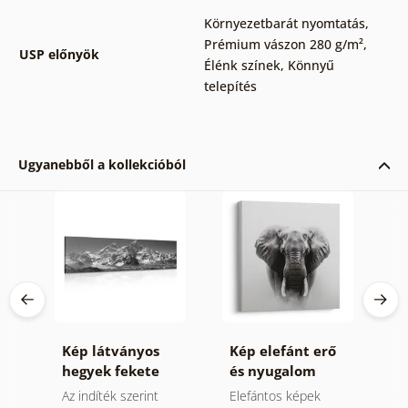
Környezetbarát nyomtatás
,
Prémium vászon 280 g/m²
,
USP előnyök
Élénk színek
,
Könnyű
telepítés
Ugyanebből a kollekcióból
Kép látványos
Kép elefánt erő
K
n
hegyek fekete
és nyugalom
z
fehérben
ek
Az indíték szerint
Elefántos képek
V