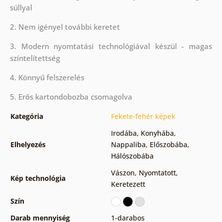
súllyal
2. Nem igényel további keretet
3. Modern nyomtatási technológiával készül - magas
színtelítettség
4. Könnyű felszerelés
5. Erős kartondobozba csomagolva
Kategória
Fekete-fehér képek
Irodába
,
Konyhába
,
Elhelyezés
Nappaliba
,
Előszobába
,
Hálószobába
Vászon
,
Nyomtatott
,
Kép technológia
Keretezett
Szín
Darab mennyiség
1-darabos