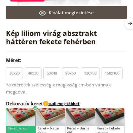
Kínálat megtekintése
Kép liliom virág absztrakt
háttéren fekete fehérben
Méret:
30x20
40x30
60x40
90x60
120x80
150x100
*a méretek szélesség x magasság cm-ben vannak
megadva.
Dekoratív keret
tudj meg többet
i
Keret nélkül
Keret – Natúr
Keret – Barna
Keret – Fekete
tölgy
dió
wenge