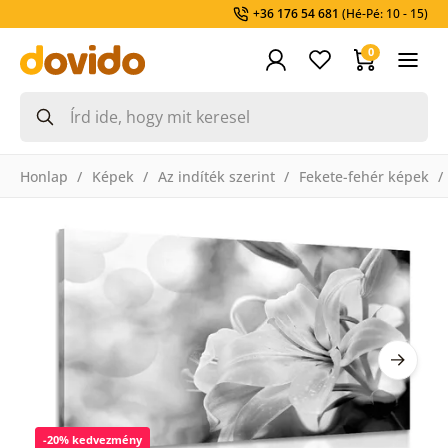
+36 176 54 681
(Hé-Pé: 10 - 15)
0
Honlap
Képek
Az indíték szerint
Fekete-fehér képek
-20% kedvezmény