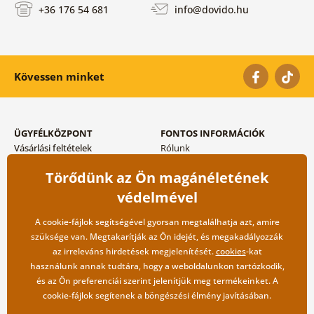
+36 176 54 681
info@dovido.hu
Kövessen minket
ÜGYFÉLKÖZPONT
FONTOS INFORMÁCIÓK
Vásárlási feltételek
Rólunk
Adatvédelem tárolása
Gyakori kérdések
Törődünk az Ön magánéletének
Szállítási és fizetési módok
Blog
Vissza küldés esetében
Kapcsolat
védelmével
Nagykereskedelmi
együttműködés
A cookie-fájlok segítségével gyorsan megtalálhatja azt, amire
szüksége van. Megtakarítják az Ön idejét, és megakadályozzák
az irreleváns hirdetések megjelenítését.
cookies
-kat
használunk annak tudtára, hogy a weboldalunkon tartózkodik,
és az Ön preferenciái szerint jelenítjük meg termékeinket. A
cookie-fájlok segítenek a böngészési élmény javításában.