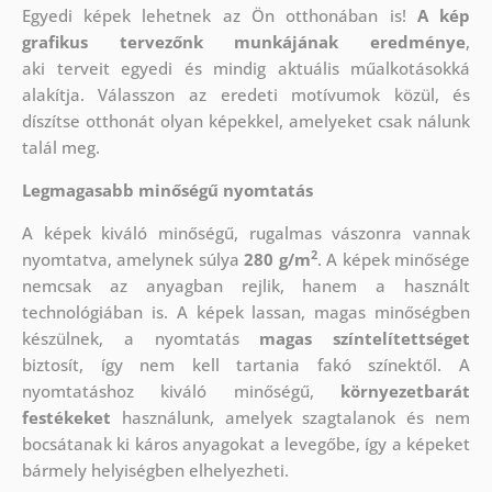
Egyedi képek lehetnek az Ön otthonában is!
A kép
grafikus tervezőnk munkájának eredménye
,
aki
terveit egyedi és mindig aktuális műalkotásokká
alakítja. Válasszon az eredeti motívumok közül, és
díszítse otthonát olyan képekkel, amelyeket csak nálunk
talál meg.
Legmagasabb minőségű nyomtatás
A képek kiváló minőségű, rugalmas vászonra vannak
2
nyomtatva, amelynek súlya
280 g/m
. A képek minősége
nemcsak az anyagban rejlik, hanem a használt
technológiában is. A képek lassan, magas minőségben
készülnek, a nyomtatás
magas színtelítettséget
biztosít, így nem kell tartania fakó színektől. A
nyomtatáshoz kiváló minőségű,
környezetbarát
festékeket
használunk, amelyek szagtalanok és nem
bocsátanak ki káros anyagokat a levegőbe, így a képeket
bármely helyiségben elhelyezheti.