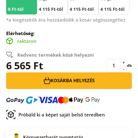
0 Ft-tól
4 115 Ft-tól
4 115 Ft-tól
4 115 Ft-tól
*a kiegészítők ára hozzáadódik a kosár végösszegéhez
Elérhetőség:
raktáron
Kedvenc termékek közé helyezni
6 565 Ft
+
db
-
KOSÁRBA HELYEZÉS
Próbáld ki a képet saját belső teredben
Környezetbarát nyomtatás