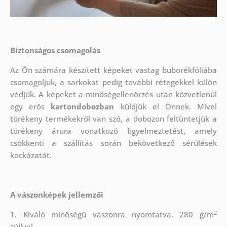
Biztonságos csomagolás
Az Ön számára készített képeket vastag buborékfóliába
csomagoljuk, a sarkokat pedig további rétegekkel külön
védjük.
A képeket a minőségellenőrzés után közvetlenül
egy erős
kartondobozban
küldjük el Önnek. Mivel
törékeny termékekről van szó, a dobozon feltüntetjük a
törékeny árura vonatkozó figyelmeztetést, amely
csökkenti a szállítás során bekövetkező sérülések
kockázatát.
A vászonképek jellemzői
2
1. Kiváló minőségű vászonra nyomtatva, 280 g/m
súllyal