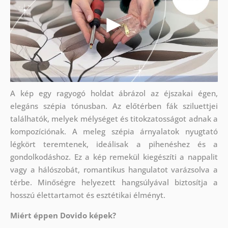
A kép egy ragyogó holdat ábrázol az éjszakai égen,
elegáns szépia tónusban. Az előtérben fák sziluettjei
találhatók, melyek mélységet és titokzatosságot adnak a
kompozíciónak. A meleg szépia árnyalatok nyugtató
légkört teremtenek, ideálisak a pihenéshez és a
gondolkodáshoz. Ez a kép remekül kiegészíti a nappalit
vagy a hálószobát, romantikus hangulatot varázsolva a
térbe. Minőségre helyezett hangsúlyával biztosítja a
hosszú élettartamot és esztétikai élményt.
Miért éppen Dovido képek?