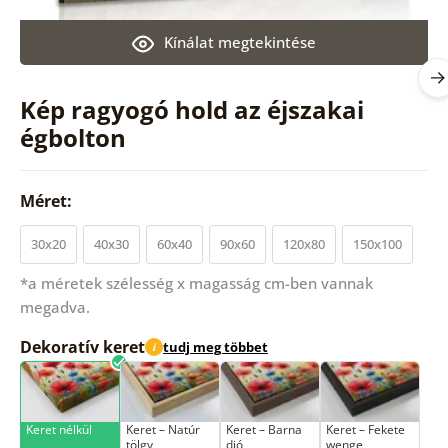
Kínálat megtekintése
Kép ragyogó hold az éjszakai
égbolton
Méret:
30x20
40x30
60x40
90x60
120x80
150x100
*a méretek szélesség x magasság cm-ben vannak
megadva.
Dekoratív keret
tudj meg többet
i
Keret nélkül
Keret – Natúr
Keret – Barna
Keret – Fekete
tölgy
dió
wenge