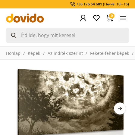
+36 176 54 681
(Hé-Pé: 10 - 15)
0
Honlap
Képek
Az indíték szerint
Fekete-fehér képek