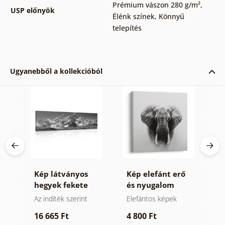
Prémium vászon 280 g/m²
,
USP előnyök
Élénk színek
,
Könnyű
telepítés
Ugyanebből a kollekcióból
Kép látványos
Kép elefánt erő
K
n
hegyek fekete
és nyugalom
z
fehérben
ek
Az indíték szerint
Elefántos képek
V
k
16 665 Ft
4 800 Ft