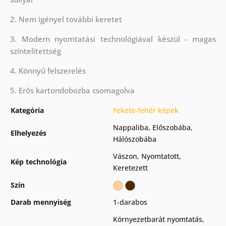
2. Nem igényel további keretet
3. Modern nyomtatási technológiával készül - magas
színtelítettség
4. Könnyű felszerelés
5. Erős kartondobozba csomagolva
Kategória
Fekete-fehér képek
Nappaliba
,
Előszobába
,
Elhelyezés
Hálószobába
Vászon
,
Nyomtatott
,
Kép technológia
Keretezett
Szín
Darab mennyiség
1-darabos
Környezetbarát nyomtatás
,