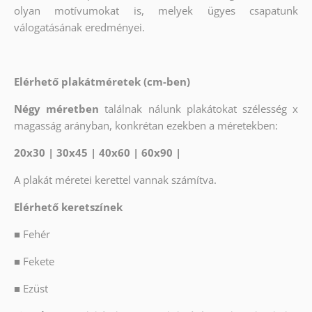
olyan motívumokat is, melyek ügyes csapatunk
válogatásának eredményei.
Elérhető plakátméretek (cm-ben)
Négy méretben
találnak nálunk plakátokat szélesség x
magasság arányban, konkrétan ezekben a méretekben:
20x30 | 30x45 | 40x60 | 60x90 |
A plakát méretei kerettel vannak számítva.
Elérhető keretszínek
■
Fehér
■
Fekete
■
Ezüst