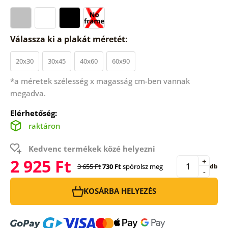
Válassza ki a plakát méretét:
20x30
30x45
40x60
60x90
*a méretek szélesség x magasság cm-ben vannak
megadva.
Elérhetőség:
raktáron
Kedvenc termékek közé helyezni
2 925 Ft
+
3 655 Ft
730 Ft
spórolsz meg
db
-
KOSÁRBA HELYEZÉS