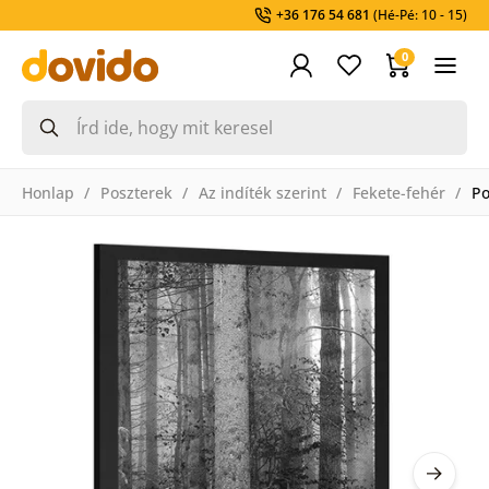
+36 176 54 681
(Hé-Pé: 10 - 15)
0
Honlap
Poszterek
Az indíték szerint
Fekete-fehér
Po