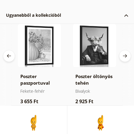
Ugyanebből a kollekcióból
l a
Poszter
Poszter öltönyös
P
e
paszportuval
tehén
a
vonzó csendélet
cigarettával és
v
Fekete-fehér
Bivalyok
F
fekete fehérben
whiskeyvel.
f
3 655 Ft
2 925 Ft
2