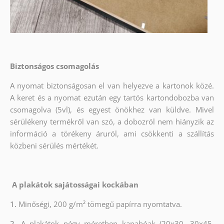
Biztonságos csomagolás
A nyomat biztonságosan el van helyezve a kartonok közé.
A keret és a nyomat ezután egy tartós kartondobozba van
csomagolva (5vl), és egyest önökhez van küldve. Mivel
sérülékeny termékről van szó, a dobozról nem hiányzik az
információ a törékeny áruról, ami csökkenti a szállítás
közbeni sérülés mértékét.
A plakátok sajátosságai kockában
1.
Minőségi, 200 g/m² tömegű papírra nyomtatva.
2.
A plakátok négy méretben kapahóak (20x30, 30x45,