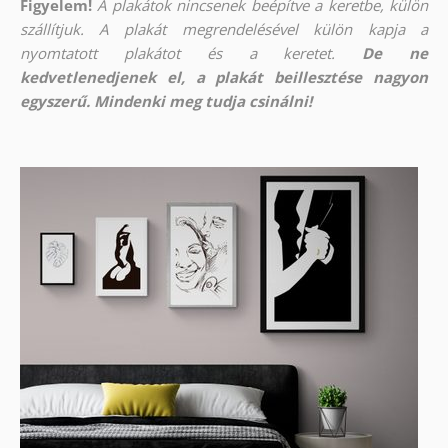
Figyelem!
A plakátok nincsenek beépítve a keretbe, külön
szállítjuk. A plakát megrendelésével külön kapja a
nyomtatott plakátot és a keretet.
De ne
kedvetlenedjenek el, a plakát beillesztése nagyon
egyszerű. Mindenki meg tudja csinálni!