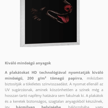
Kiváló minőségű anyagok
A plakátokat HD technológiával nyomtatják kiváló
minőségű, 200 g/m² tömegű papírra
, miközben
biztosítják a tökéletes színvisszaadást. A nyomat ellenáll az
UV sugárzásnak, aminek köszönhetően a színek még a
hosszan tartó napfény hatására sem fakulnak ki. A plakátok
és a keretek biztonságos, szagtalan anyagokból készülnek,
így
bármilyen helyiségbe
, hálószobába vagy