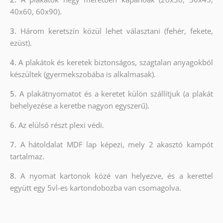
40x60, 60x90).
3.
Három keretszín közül lehet választani (fehér, fekete,
ezüst).
4.
A plakátok és keretek biztonságos, szagtalan anyagokból
készültek (gyermekszobába is alkalmasak).
5.
A plakátnyomatot és a keretet külön szállítjuk (a plakát
behelyezése a keretbe nagyon egyszerű).
6.
Az elülső részt plexi védi.
7.
A hátoldalat MDF lap képezi, mely 2 akasztó kampót
tartalmaz.
8.
A nyomat kartonok közé van helyezve, és a kerettel
együtt egy 5vl-es kartondobozba van csomagolva.