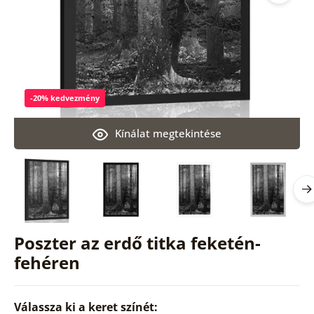
-20% kedvezmény
Kínálat megtekintése
Poszter az erdő titka feketén-
fehéren
Válassza ki a keret színét: