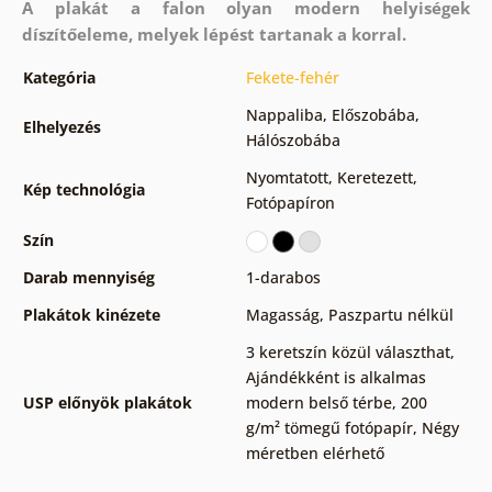
A plakát a falon olyan modern helyiségek
díszítőeleme, melyek lépést tartanak a korral.
Kategória
Fekete-fehér
Nappaliba
,
Előszobába
,
Elhelyezés
Hálószobába
Nyomtatott
,
Keretezett
,
Kép technológia
Fotópapíron
Szín
Darab mennyiség
1-darabos
Plakátok kinézete
Magasság
,
Paszpartu nélkül
3 keretszín közül választhat
,
Ajándékként is alkalmas
USP előnyök plakátok
modern belső térbe
,
200
g/m² tömegű fotópapír
,
Négy
méretben elérhető