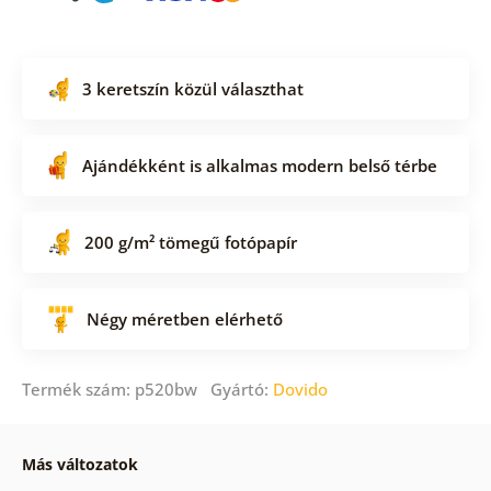
3 keretszín közül választhat
Ajándékként is alkalmas modern belső térbe
200 g/m² tömegű fotópapír
Négy méretben elérhető
Termék szám: p520bw Gyártó:
Dovido
Más változatok