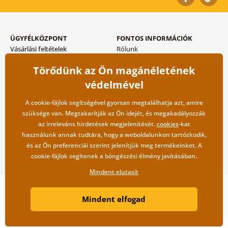
ÜGYFÉLKÖZPONT
FONTOS INFORMÁCIÓK
Vásárlási feltételek
Rólunk
Adatvédelem tárolása
Gyakori kérdések
Törődünk az Ön magánéletének
Szállítási és fizetési módok
Blog
Vissza küldés esetében
Kapcsolat
védelmével
Nagykereskedelmi
együttműködés
A cookie-fájlok segítségével gyorsan megtalálhatja azt, amire
szüksége van. Megtakarítják az Ön idejét, és megakadályozzák
az irreleváns hirdetések megjelenítését.
cookies
-kat
használunk annak tudtára, hogy a weboldalunkon tartózkodik,
és az Ön preferenciái szerint jelenítjük meg termékeinket. A
cookie-fájlok segítenek a böngészési élmény javításában.
Mindent elutasít
Copyright ©2019 © Dovido.hu.
Mindent elfogad
Webdesign
Litvanyi.sk
| A webáruházat készítette