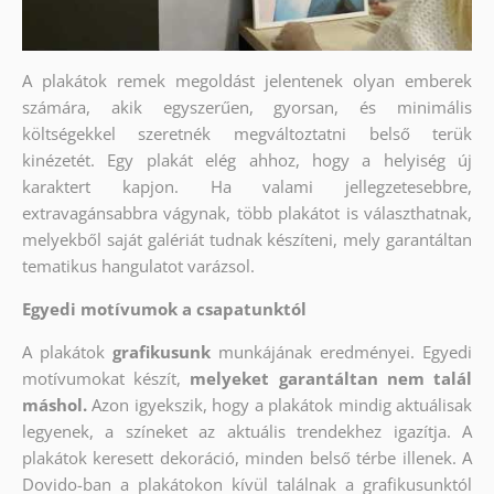
A plakátok remek megoldást jelentenek olyan emberek
számára, akik egyszerűen, gyorsan, és minimális
költségekkel szeretnék megváltoztatni belső terük
kinézetét. Egy plakát elég ahhoz, hogy a helyiség új
karaktert kapjon. Ha valami jellegzetesebbre,
extravagánsabbra vágynak, több plakátot is választhatnak,
melyekből saját galériát tudnak készíteni, mely garantáltan
tematikus hangulatot varázsol.
Egyedi motívumok a csapatunktól
A plakátok
grafikusunk
munkájának eredményei. Egyedi
motívumokat készít,
melyeket garantáltan nem talál
máshol.
Azon igyekszik, hogy a plakátok mindig aktuálisak
legyenek, a színeket az aktuális trendekhez igazítja. A
plakátok keresett dekoráció, minden belső térbe illenek. A
Dovido-ban a plakátokon kívül találnak a grafikusunktól