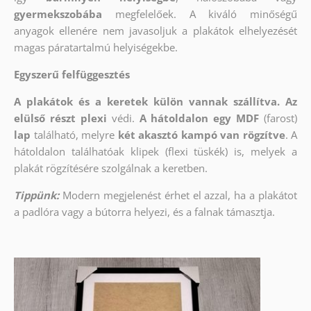
gyermekszobába
megfelelőek. A kiváló minőségű
anyagok ellenére nem javasoljuk a plakátok elhelyezését
magas páratartalmú helyiségekbe.
Egyszerű felfüggesztés
A plakátok és a keretek külön vannak szállítva. Az
elülső részt
plexi
védi.
A hátoldalon egy MDF
(farost)
lap
található, melyre
két akasztó kampó van rögzítve
. A
hátoldalon találhatóak klipek (flexi tüskék) is, melyek a
plakát rögzítésére szolgálnak a keretben.
Tippünk:
Modern megjelenést érhet el azzal, ha a plakátot
a padlóra vagy a bútorra helyezi, és a falnak támasztja.