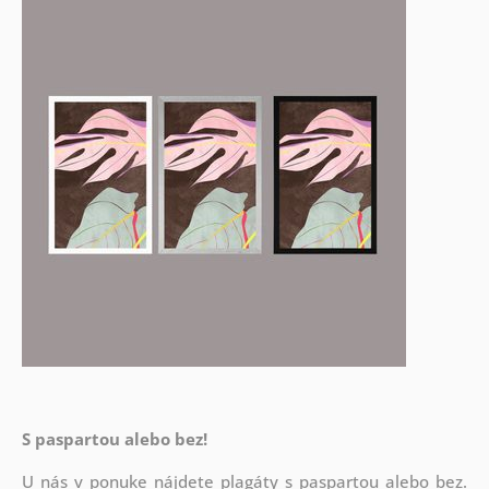
S paspartou alebo bez!
U nás v ponuke nájdete plagáty s paspartou alebo bez.