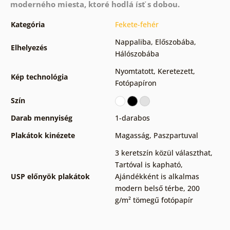
moderného miesta, ktoré hodlá ísť s dobou.
Kategória
Fekete-fehér
Nappaliba
,
Előszobába
,
Elhelyezés
Hálószobába
Nyomtatott
,
Keretezett
,
Kép technológia
Fotópapíron
Szín
Darab mennyiség
1-darabos
Plakátok kinézete
Magasság
,
Paszpartuval
3 keretszín közül választhat
,
Tartóval is kapható
,
USP előnyök plakátok
Ajándékként is alkalmas
modern belső térbe
,
200
g/m² tömegű fotópapír