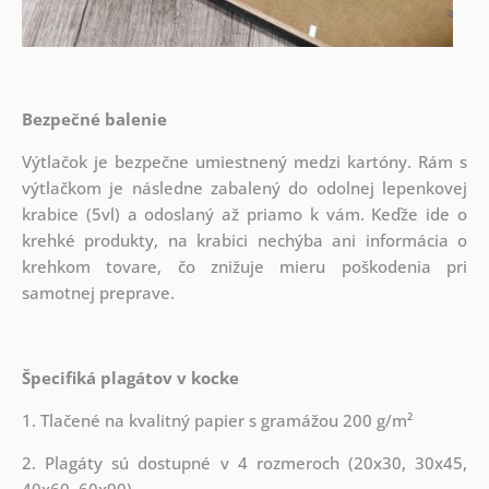
Bezpečné balenie
Výtlačok je bezpečne umiestnený medzi kartóny. Rám s
výtlačkom je následne zabalený do odolnej lepenkovej
krabice (5vl) a odoslaný až priamo k vám. Keďže ide o
krehké produkty, na krabici nechýba ani informácia o
krehkom tovare, čo znižuje mieru poškodenia pri
samotnej preprave.
Špecifiká plagátov v kocke
1. Tlačené na kvalitný papier s gramážou 200 g/m²
2. Plagáty sú dostupné v 4 rozmeroch (20x30, 30x45,
40x60, 60x90)