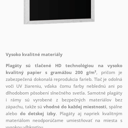
Vysoko kvalitné materiály
Plagáty sú tlačené HD technológiou na vysoko
kvalitný papier s gramážou 200 g/m²
, pričom je
zabezpečená dokonalá reprodukcia farieb. Tlač je odolná
voči UV žiareniu, vďaka čomu farby neblednú ani po
dlhodobom pôsobení slnečného svetla. Samotné plagáty
i rámy sú vyrobené z bezpečných materiálov bez
zápachu, takže sú
vhodné do každej miestnosti
, spálne
alebo
do detskej izby
. Plagáty aj napriek kvalitným
materiálom neodporúčame umiestňovať na miesta s
vysokou vlhkosťou.