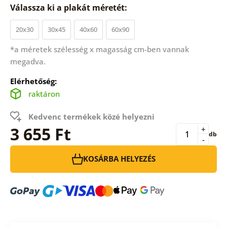
Válassza ki a plakát méretét:
20x30
30x45
40x60
60x90
*a méretek szélesség x magasság cm-ben vannak
megadva.
Elérhetőség:
raktáron
Kedvenc termékek közé helyezni
3 655 Ft
+
db
-
KOSÁRBA HELYEZÉS