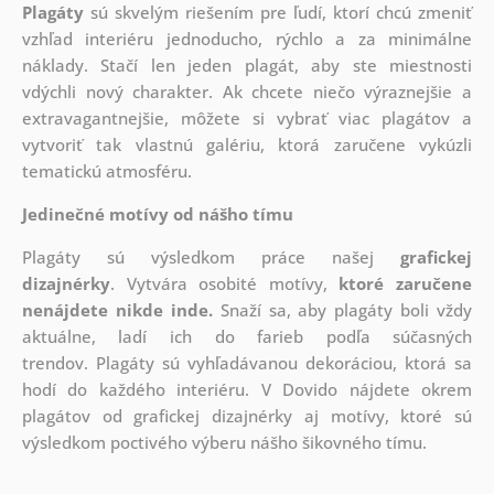
Plagáty
sú skvelým riešením pre ľudí, ktorí chcú zmeniť
vzhľad interiéru jednoducho, rýchlo a za minimálne
náklady. Stačí len jeden plagát, aby ste miestnosti
vdýchli nový charakter. Ak chcete niečo výraznejšie a
extravagantnejšie, môžete si vybrať viac plagátov a
vytvoriť tak vlastnú galériu, ktorá zaručene vykúzli
tematickú atmosféru.
Jedinečné motívy od nášho tímu
Plagáty sú výsledkom práce našej
grafickej
dizajnérky
. Vytvára osobité motívy,
ktoré zaručene
nenájdete nikde inde.
Snaží sa, aby plagáty boli vždy
aktuálne, ladí ich do farieb podľa súčasných
trendov. Plagáty sú vyhľadávanou dekoráciou, ktorá sa
hodí do každého interiéru. V Dovido nájdete okrem
plagátov od grafickej dizajnérky aj motívy, ktoré sú
výsledkom poctivého výberu nášho šikovného tímu.