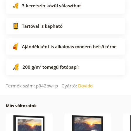
3 keretszín közül választhat
Tartóval is kapható
Ajándékként is alkalmas modern belső térbe
200 g/m² tömegű fotópapír
Termék szám: p042bw+p Gyártó:
Dovido
Más változatok