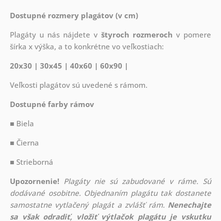
Dostupné rozmery plagátov (v cm)
Plagáty u nás nájdete v
štyroch rozmeroch
v pomere
šírka x výška, a to konkrétne vo veľkostiach:
20x30 | 30x45 | 40x60 | 60x90 |
Veľkosti plagátov sú uvedené s rámom.
Dostupné farby rámov
■ Biela
■ Čierna
■ Strieborná
Upozornenie!
Plagáty nie sú zabudované v ráme. Sú
dodávané osobitne. Objednaním plagátu tak dostanete
samostatne vytlačený plagát a zvlášť rám.
Nenechajte
sa však odradiť, vložiť výtlačok plagátu je vskutku