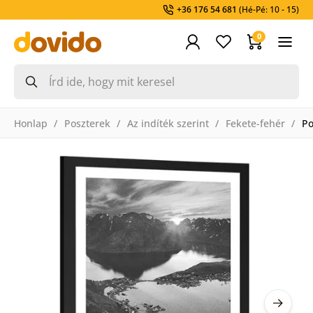
+36 176 54 681
(Hé-Pé: 10 - 15)
0
Honlap
Poszterek
Az indíték szerint
Fekete-fehér
Po