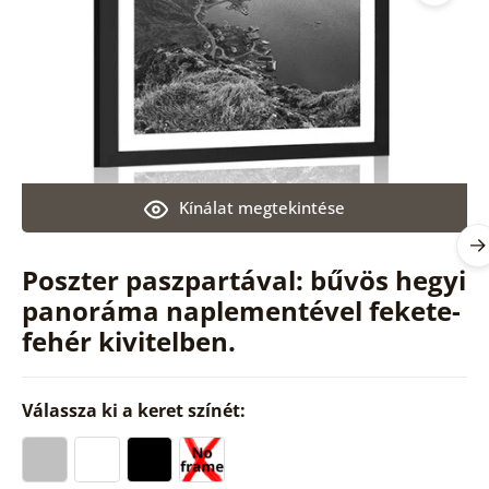
Kínálat megtekintése
Poszter paszpartával: bűvös hegyi
panoráma naplementével fekete-
fehér kivitelben.
Válassza ki a keret színét: