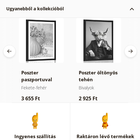
Ugyanebből a kollekcióból
l a
Poszter
Poszter öltönyös
P
e
paszportuval
tehén
a
vonzó csendélet
cigarettával és
v
Fekete-fehér
Bivalyok
F
fekete fehérben
whiskeyvel.
f
3 655 Ft
2 925 Ft
2
Ingyenes szállítás
Raktáron lévő termékek