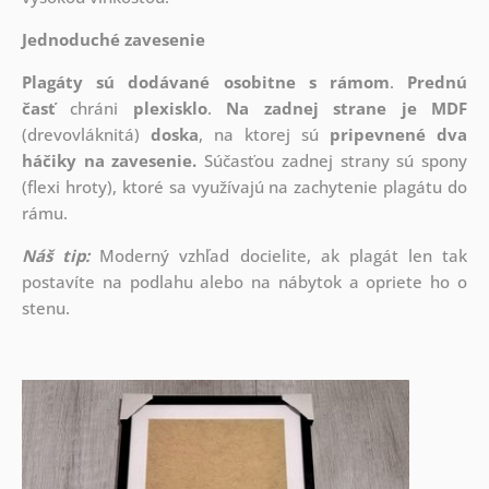
Jednoduché zavesenie
Plagáty sú dodávané osobitne s rámom
.
Prednú
časť
chráni
plexisklo
.
Na zadnej strane je
MDF
(drevovláknitá)
doska
, na ktorej sú
pripevnené dva
háčiky na zavesenie.
Súčasťou zadnej strany sú spony
(flexi hroty), ktoré sa využívajú na zachytenie plagátu do
rámu.
Náš tip:
Moderný vzhľad docielite, ak plagát len tak
postavíte na podlahu alebo na nábytok a opriete ho o
stenu.