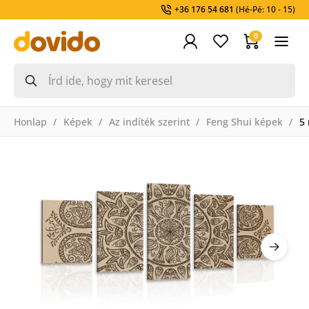
+36 176 54 681
(Hé-Pé: 10 - 15)
0
Honlap
Képek
Az indíték szerint
Feng Shui képek
5