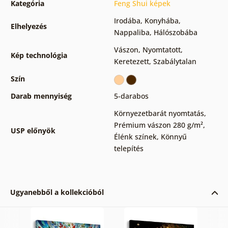
Kategória
Feng Shui képek
Irodába
,
Konyhába
,
Elhelyezés
Nappaliba
,
Hálószobába
Vászon
,
Nyomtatott
,
Kép technológia
Keretezett
,
Szabálytalan
Szín
Darab mennyiség
5-darabos
Környezetbarát nyomtatás
,
Prémium vászon 280 g/m²
,
USP előnyök
Élénk színek
,
Könnyű
telepítés
Ugyanebből a kollekcióból