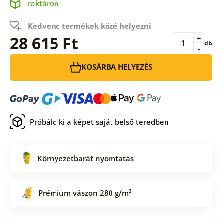
raktáron
Kedvenc termékek közé helyezni
28 615 Ft
+
db
-
KOSÁRBA HELYEZÉS
Próbáld ki a képet saját belső teredben
Környezetbarát nyomtatás
Prémium vászon 280 g/m²