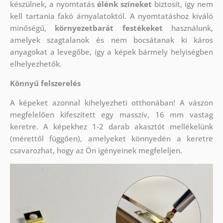
készülnek, a nyomtatás
élénk színeket
biztosít, így nem
kell tartania fakó árnyalatoktól. A nyomtatáshoz kiváló
minőségű,
környezetbarát festékeket
használunk,
amelyek szagtalanok és nem bocsátanak ki káros
anyagokat a levegőbe, így a képek bármely helyiségben
elhelyezhetők.
Könnyű felszerelés
A képeket azonnal kihelyezheti otthonában! A vászon
megfelelően kifeszített egy masszív, 16 mm vastag
keretre. A képekhez 1-2 darab akasztót mellékelünk
(mérettől függően), amelyeket könnyedén a keretre
csavarozhat, hogy az Ön igényeinek megfeleljen.