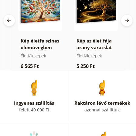
Kép életfa színes
Kép az élet fája
K
ólomüvegben
arany varázslat
é
Életfák képek
Életfák képek
É
6 565 Ft
5 250 Ft
5
Ingyenes szállítás
Raktáron lévő termékek
felett 40 000 Ft
azonnal szállítjuk