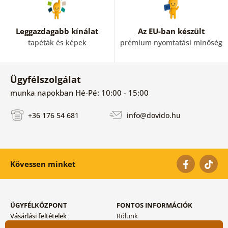
Leggazdagabb kínálat
Az EU-ban készült
tapéták és képek
prémium nyomtatási minőség
Ügyfélszolgálat
munka napokban Hé-Pé: 10:00 - 15:00
+36 176 54 681
info@dovido.hu
Kövessen minket
ÜGYFÉLKÖZPONT
FONTOS INFORMÁCIÓK
Vásárlási feltételek
Rólunk
Adatvédelem tárolása
Gyakori kérdések