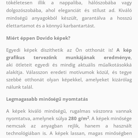
tökéletesen illik a nappaliba, hálószobába vagy
dolgozószobába, ahol eleganciát és stílust ad. Kiváló
minőségű anyagokból készült, garantálva a hosszú
élettartamot és a könnyű karbantartást.
Miért éppen Dovido képek?
Egyedi képek díszíthetik az Ön otthonát is!
A kép
grafikus tervezőnk munkájának eredménye
,
aki
ötleteit egyedi és mindig aktuális műalkotásokká
alakítja. Válasszon eredeti motívumok közül, és tegye
szebbé otthonát olyan képekkel, amelyeket kizárólag
nálunk talál.
Legmagasabb minőségű nyomtatás
A képek kiváló minőségű, rugalmas vászonra vannak
2
nyomtatva, amelynek súlya
280 g/m
. A képek minősége
nemcsak az anyagban rejlik, hanem a használt
technológiában is. A képek lassan, magas minőségben