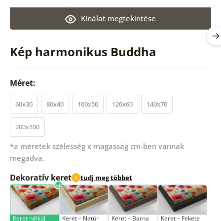
Kínálat megtekintése
Kép harmonikus Buddha
Méret:
60x30
80x40
100x50
120x60
140x70
200x100
*a méretek szélesség x magasság cm-ben vannak
megadva.
Dekoratív keret
tudj meg többet
i
Keret nélkül
Keret – Natúr
Keret – Barna
Keret – Fekete