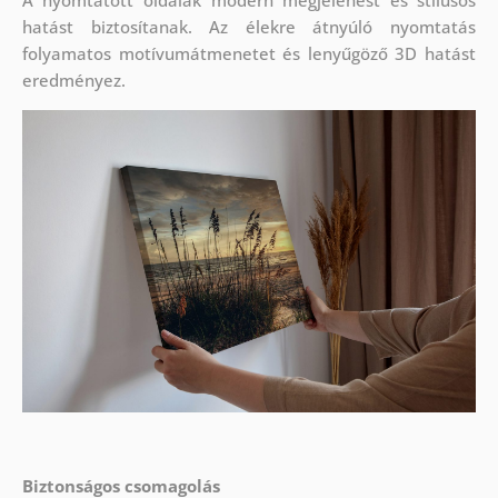
A nyomtatott oldalak modern megjelenést és stílusos
hatást biztosítanak. Az élekre átnyúló nyomtatás
folyamatos motívumátmenetet és lenyűgöző 3D hatást
eredményez.
Biztonságos csomagolás