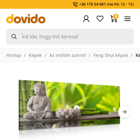
+36 176 54 681
(Hé-Pé: 10 - 15)
0
Honlap
Képek
Az indíték szerint
Feng Shui képek
K