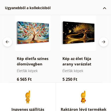
Ugyanebből a kollekcióból
Kép életfa színes
Kép az élet fája
K
ólomüvegben
arany varázslat
é
Életfák képek
Életfák képek
É
6 565 Ft
5 250 Ft
5
Ingyenes szállítás
Raktáron lévő termékek