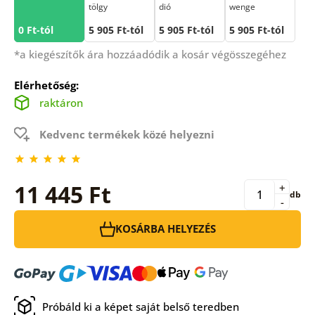
tölgy
dió
wenge
0 Ft-tól
5 905 Ft-tól
5 905 Ft-tól
5 905 Ft-tól
*a kiegészítők ára hozzáadódik a kosár végösszegéhez
Elérhetőség:
raktáron
Kedvenc termékek közé helyezni
11 445 Ft
+
db
-
KOSÁRBA HELYEZÉS
Próbáld ki a képet saját belső teredben