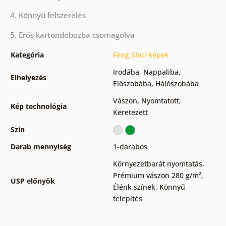
4. Könnyű felszerelés
5. Erős kartondobozba csomagolva
Kategória
Feng Shui képek
Irodába
,
Nappaliba
,
Elhelyezés
Előszobába
,
Hálószobába
Vászon
,
Nyomtatott
,
Kép technológia
Keretezett
Szín
Darab mennyiség
1-darabos
Környezetbarát nyomtatás
,
Prémium vászon 280 g/m²
,
USP előnyök
Élénk színek
,
Könnyű
telepítés