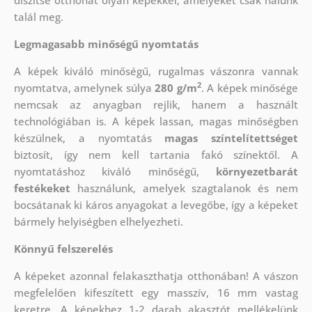
díszítse otthonát olyan képekkel, amelyeket csak nálunk
talál meg.
Legmagasabb minőségű nyomtatás
A képek kiváló minőségű, rugalmas vászonra vannak
2
nyomtatva, amelynek súlya
280 g/m
. A képek minősége
nemcsak az anyagban rejlik, hanem a használt
technológiában is. A képek lassan, magas minőségben
készülnek, a nyomtatás
magas színtelítettséget
biztosít, így nem kell tartania fakó színektől. A
nyomtatáshoz kiváló minőségű,
környezetbarát
festékeket
használunk, amelyek szagtalanok és nem
bocsátanak ki káros anyagokat a levegőbe, így a képeket
bármely helyiségben elhelyezheti.
Könnyű felszerelés
A képeket azonnal felakaszthatja otthonában! A vászon
megfelelően kifeszített egy masszív, 16 mm vastag
keretre. A képekhez 1-2 darab akasztót mellékelünk