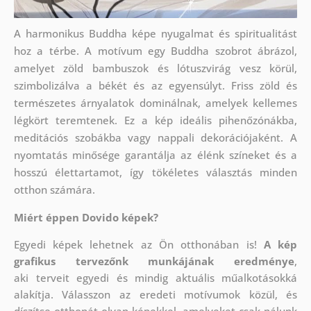
A harmonikus Buddha képe nyugalmat és spiritualitást
hoz a térbe. A motívum egy Buddha szobrot ábrázol,
amelyet zöld bambuszok és lótuszvirág vesz körül,
szimbolizálva a békét és az egyensúlyt. Friss zöld és
természetes árnyalatok dominálnak, amelyek kellemes
légkört teremtenek. Ez a kép ideális pihenőzónákba,
meditációs szobákba vagy nappali dekorációjaként. A
nyomtatás minősége garantálja az élénk színeket és a
hosszú élettartamot, így tökéletes választás minden
otthon számára.
Miért éppen Dovido képek?
Egyedi képek lehetnek az Ön otthonában is!
A kép
grafikus tervezőnk munkájának eredménye
,
aki
terveit egyedi és mindig aktuális műalkotásokká
alakítja. Válasszon az eredeti motívumok közül, és