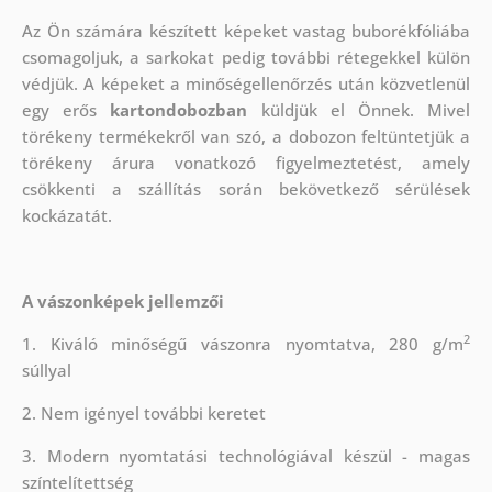
Az Ön számára készített képeket vastag buborékfóliába
csomagoljuk, a sarkokat pedig további rétegekkel külön
védjük.
A képeket a minőségellenőrzés után közvetlenül
egy erős
kartondobozban
küldjük el Önnek. Mivel
törékeny termékekről van szó, a dobozon feltüntetjük a
törékeny árura vonatkozó figyelmeztetést, amely
csökkenti a szállítás során bekövetkező sérülések
kockázatát.
A vászonképek jellemzői
2
1. Kiváló minőségű vászonra nyomtatva, 280 g/m
súllyal
2. Nem igényel további keretet
3. Modern nyomtatási technológiával készül - magas
színtelítettség