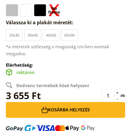
Válassza ki a plakát méretét:
20x30
30x45
40x60
60x90
*a méretek szélesség x magasság cm-ben vannak
megadva.
Elérhetőség:
raktáron
Kedvenc termékek közé helyezni
3 655 Ft
+
db
-
KOSÁRBA HELYEZÉS