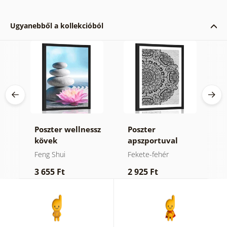
Ugyanebből a kollekcióból
Poszter wellnessz
Poszter
P
kövek
apszportuval
p
virágos Mandala
M
Feng Shui
Fekete-fehér
F
fekete fehérben
k
3 655 Ft
2 925 Ft
3