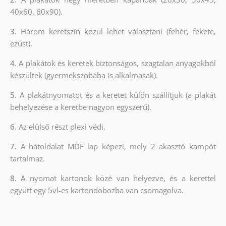
40x60, 60x90).
3.
Három keretszín közül lehet választani (fehér, fekete,
ezüst).
4.
A plakátok és keretek biztonságos, szagtalan anyagokból
készültek (gyermekszobába is alkalmasak).
5.
A plakátnyomatot és a keretet külön szállítjuk (a plakát
behelyezése a keretbe nagyon egyszerű).
6.
Az elülső részt plexi védi.
7.
A hátoldalat MDF lap képezi, mely 2 akasztó kampót
tartalmaz.
8.
A nyomat kartonok közé van helyezve, és a kerettel
együtt egy 5vl-es kartondobozba van csomagolva.