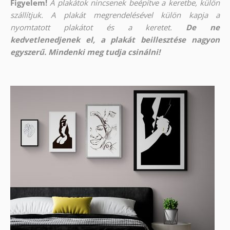
Figyelem!
A plakátok nincsenek beépítve a keretbe, külön
szállítjuk. A plakát megrendelésével külön kapja a
nyomtatott plakátot és a keretet.
De ne
kedvetlenedjenek el, a plakát beillesztése nagyon
egyszerű. Mindenki meg tudja csinálni!