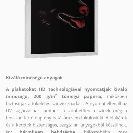
Kiváló minőségű anyagok
A plakátokat HD technológiával nyomtatják kiváló
minőségű, 200 g/m² tömegű papírra
, miközben
biztosítják a tökéletes színvisszaadást. A nyomat ellenáll az
UV sugárzásnak, aminek köszönhetően a színek még a
hosszan tartó napfény hatására sem fakulnak ki. A plakátok
és a keretek biztonságos, szagtalan anyagokból készülnek,
így
bármilyen helyiségbe
, hálószobába vagy