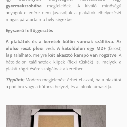
gyermekszobába
megfelelőek. A kiváló minőségű
anyagok ellenére nem javasoljuk a plakátok elhelyezését
magas páratartalmú helyiségekbe.
Egyszerű felfüggesztés
A plakátok és a keretek külön vannak szállítva. Az
elülső részt
plexi
védi.
A hátoldalon egy MDF
(farost)
lap
található, melyre
két akasztó kampó van rögzítve
. A
hátoldalon találhatóak klipek (flexi tüskék) is, melyek a
plakát rögzítésére szolgálnak a keretben.
Tippünk:
Modern megjelenést érhet el azzal, ha a plakátot
a padlóra vagy a bútorra helyezi, és a falnak támasztja.