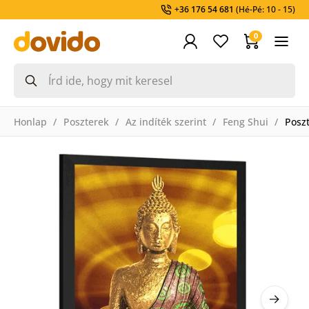
+36 176 54 681
(Hé-Pé: 10 - 15)
0
Honlap
Poszterek
Az indíték szerint
Feng Shui
Poszt