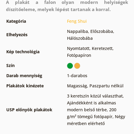
A plakát a falon olyan modern helyiségek
díszítőeleme, melyek lépést tartanak a korral.
Kategória
Feng Shui
Nappaliba
,
Előszobába
,
Elhelyezés
Hálószobába
Nyomtatott
,
Keretezett
,
Kép technológia
Fotópapíron
Szín
Darab mennyiség
1-darabos
Plakátok kinézete
Magasság
,
Paszpartu nélkül
3 keretszín közül választhat
,
Ajándékként is alkalmas
USP előnyök plakátok
modern belső térbe
,
200
g/m² tömegű fotópapír
,
Négy
méretben elérhető