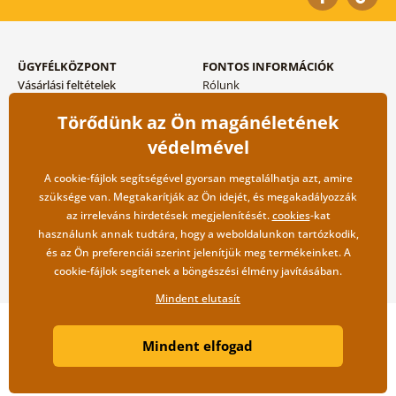
ÜGYFÉLKÖZPONT
FONTOS INFORMÁCIÓK
Vásárlási feltételek
Rólunk
Adatvédelem tárolása
Gyakori kérdések
Törődünk az Ön magánéletének
Szállítási és fizetési módok
Blog
Vissza küldés esetében
Kapcsolat
védelmével
Nagykereskedelmi
együttműködés
A cookie-fájlok segítségével gyorsan megtalálhatja azt, amire
szüksége van. Megtakarítják az Ön idejét, és megakadályozzák
az irreleváns hirdetések megjelenítését.
cookies
-kat
használunk annak tudtára, hogy a weboldalunkon tartózkodik,
és az Ön preferenciái szerint jelenítjük meg termékeinket. A
cookie-fájlok segítenek a böngészési élmény javításában.
Mindent elutasít
Copyright ©2019 © Dovido.hu.
Mindent elfogad
Webdesign
Litvanyi.sk
| A webáruházat készítette