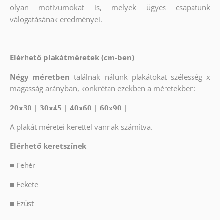
olyan motívumokat is, melyek ügyes csapatunk
válogatásának eredményei.
Elérhető plakátméretek (cm-ben)
Négy méretben
találnak nálunk plakátokat szélesség x
magasság arányban, konkrétan ezekben a méretekben:
20x30 | 30x45 | 40x60 | 60x90 |
A plakát méretei kerettel vannak számítva.
Elérhető keretszínek
■
Fehér
■
Fekete
■
Ezüst