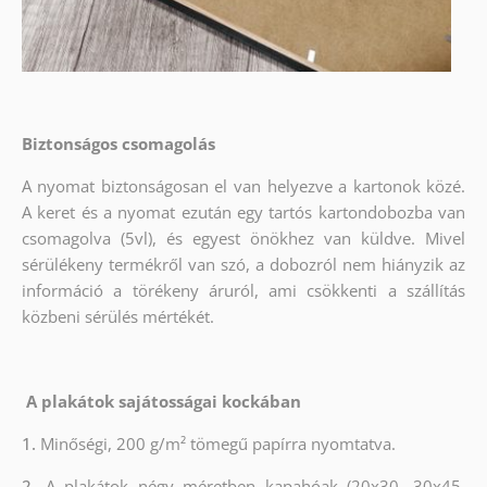
Biztonságos csomagolás
A nyomat biztonságosan el van helyezve a kartonok közé.
A keret és a nyomat ezután egy tartós kartondobozba van
csomagolva (5vl), és egyest önökhez van küldve. Mivel
sérülékeny termékről van szó, a dobozról nem hiányzik az
információ a törékeny áruról, ami csökkenti a szállítás
közbeni sérülés mértékét.
A plakátok sajátosságai kockában
1.
Minőségi, 200 g/m² tömegű papírra nyomtatva.
2.
A plakátok négy méretben kapahóak (20x30, 30x45,