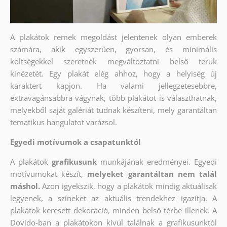
A plakátok remek megoldást jelentenek olyan emberek
számára, akik egyszerűen, gyorsan, és minimális
költségekkel szeretnék megváltoztatni belső terük
kinézetét. Egy plakát elég ahhoz, hogy a helyiség új
karaktert kapjon. Ha valami jellegzetesebbre,
extravagánsabbra vágynak, több plakátot is választhatnak,
melyekből saját galériát tudnak készíteni, mely garantáltan
tematikus hangulatot varázsol.
Egyedi motívumok a csapatunktól
A plakátok
grafikusunk
munkájának eredményei. Egyedi
motívumokat készít,
melyeket garantáltan nem talál
máshol.
Azon igyekszik, hogy a plakátok mindig aktuálisak
legyenek, a színeket az aktuális trendekhez igazítja. A
plakátok keresett dekoráció, minden belső térbe illenek. A
Dovido-ban a plakátokon kívül találnak a grafikusunktól