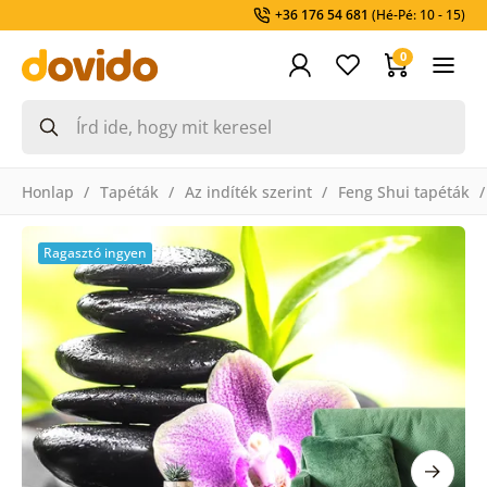
+36 176 54 681
(Hé-Pé: 10 - 15)
0
Honlap
Tapéták
Az indíték szerint
Feng Shui tapéták
Ragasztó ingyen