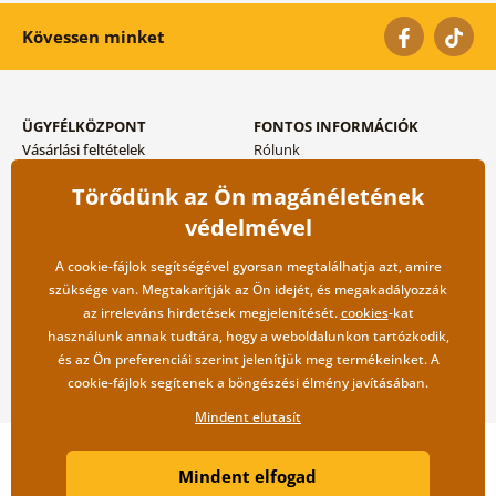
Kövessen minket
ÜGYFÉLKÖZPONT
FONTOS INFORMÁCIÓK
Vásárlási feltételek
Rólunk
Adatvédelem tárolása
Gyakori kérdések
Törődünk az Ön magánéletének
Szállítási és fizetési módok
Blog
Vissza küldés esetében
Kapcsolat
védelmével
Nagykereskedelmi
együttműködés
A cookie-fájlok segítségével gyorsan megtalálhatja azt, amire
szüksége van. Megtakarítják az Ön idejét, és megakadályozzák
az irreleváns hirdetések megjelenítését.
cookies
-kat
használunk annak tudtára, hogy a weboldalunkon tartózkodik,
és az Ön preferenciái szerint jelenítjük meg termékeinket. A
cookie-fájlok segítenek a böngészési élmény javításában.
Mindent elutasít
Copyright ©2019 © Dovido.hu.
Mindent elfogad
Webdesign
Litvanyi.sk
| A webáruházat készítette