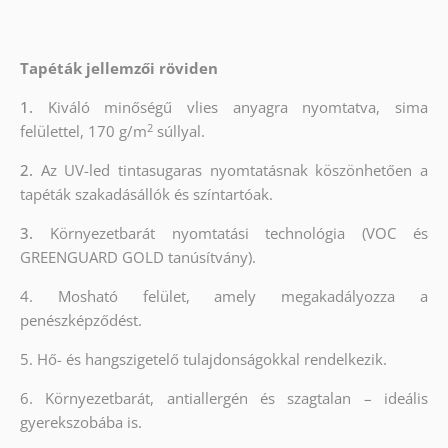
Tapéták jellemzői röviden
1.
Kiváló minőségű vlies anyagra nyomtatva, sima
2
felülettel, 170 g/m
súllyal.
2.
Az UV-led tintasugaras nyomtatásnak köszönhetően a
tapéták szakadásállók és színtartóak.
3.
Környezetbarát nyomtatási technológia (VOC és
GREENGUARD GOLD tanúsítvány).
4. Mosható felület, amely megakadályozza a
penészképződést.
5. Hő- és hangszigetelő tulajdonságokkal rendelkezik.
6. Környezetbarát, antiallergén és szagtalan – ideális
gyerekszobába is.