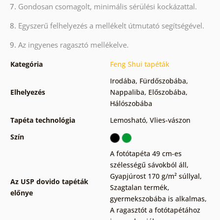
7.
Gondosan csomagolt, minimális sérülési kockázattal.
8.
Egyszerű felhelyezés a mellékelt útmutató segítségével.
9.
Az ingyenes ragasztó mellékelve.
Kategória
Feng Shui tapéták
Irodába
,
Fürdőszobába
,
Elhelyezés
Nappaliba
,
Előszobába
,
Hálószobába
Tapéta technológia
Lemosható
,
Vlies-vászon
Szín
A fotótapéta 49 cm-es
szélességű sávokból áll
,
Gyapjúrost 170 g/m² súllyal
,
Az USP dovido tapéták
Szagtalan termék,
előnye
gyermekszobába is alkalmas
,
A ragasztót a fotótapétához