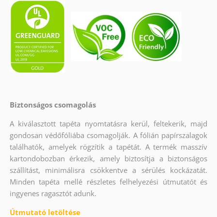
Biztonságos csomagolás
A kiválasztott tapéta nyomtatásra kerül, feltekerik, majd
gondosan védőfóliába csomagolják. A fólián papírszalagok
találhatók, amelyek rögzítik a tapétát. A termék masszív
kartondobozban érkezik, amely biztosítja a biztonságos
szállítást, minimálisra csökkentve a sérülés kockázatát.
Minden tapéta mellé részletes felhelyezési útmutatót és
ingyenes ragasztót adunk.
Útmutató letöltése