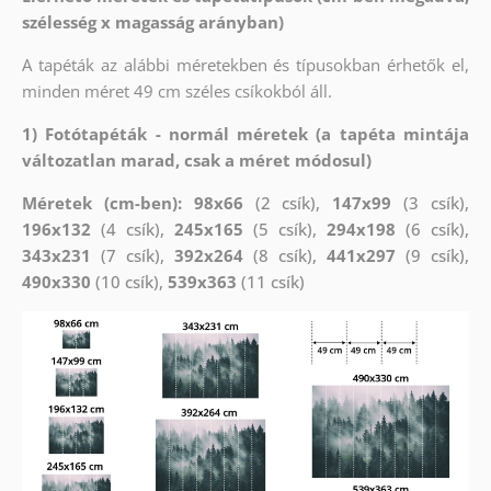
szélesség x magasság arányban)
A tapéták az alábbi méretekben és típusokban érhetők el,
minden méret 49 cm széles csíkokból áll.
1) Fotótapéták - normál méretek (a tapéta mintája
változatlan marad, csak a méret módosul)
Méretek (cm-ben): 98x66
(2 csík),
147x99
(3 csík),
196x132
(4 csík),
245x165
(5 csík),
294x198
(6 csík),
343x231
(7 csík),
392x264
(8 csík),
441x297
(9 csík),
490x330
(10 csík),
539x363
(11 csík)