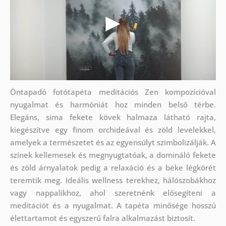
Öntapadó fotótapéta meditációs Zen kompozícióval
nyugalmat és harmóniát hoz minden belső térbe.
Elegáns, sima fekete kövek halmaza látható rajta,
kiegészítve egy finom orchideával és zöld levelekkel,
amelyek a természetet és az egyensúlyt szimbolizálják. A
színek kellemesek és megnyugtatóak, a domináló fekete
és zöld árnyalatok pedig a relaxáció és a béke légkörét
teremtik meg. Ideális wellness terekhez, hálószobákhoz
vagy nappalikhoz, ahol szeretnénk elősegíteni a
meditációt és a nyugalmat. A tapéta minősége hosszú
élettartamot és egyszerű falra alkalmazást biztosít.