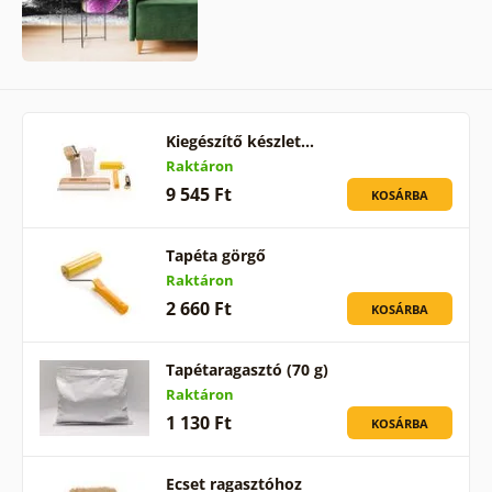
Kiegészítő készlet…
Raktáron
9 545 Ft
KOSÁRBA
Tapéta görgő
Raktáron
2 660 Ft
KOSÁRBA
Tapétaragasztó (70 g)
Raktáron
1 130 Ft
KOSÁRBA
Ecset ragasztóhoz