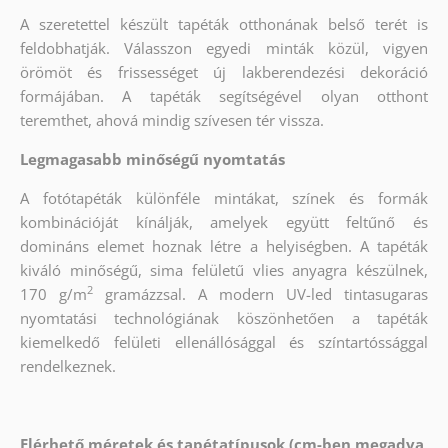
A szeretettel készült tapéták otthonának belső terét is
feldobhatják. Válasszon egyedi minták közül, vigyen
örömöt és frissességet új lakberendezési dekoráció
formájában. A tapéták segítségével olyan otthont
teremthet, ahová mindig szívesen tér vissza.
Legmagasabb minőségű nyomtatás
A fotótapéták különféle mintákat, színek és formák
kombinációját kínálják, amelyek együtt feltűnő és
domináns elemet hoznak létre a helyiségben. A tapéták
kiváló minőségű, sima felületű vlies anyagra készülnek,
2
170 g/m
gramázzsal. A modern UV-led tintasugaras
nyomtatási technológiának köszönhetően a tapéták
kiemelkedő felületi ellenállósággal és színtartóssággal
rendelkeznek.
Elérhető méretek és tapétatípusok (cm-ben megadva,