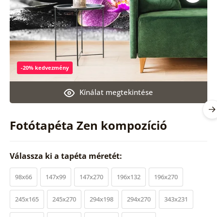
-20% kedvezmény
Kínálat megtekintése
Fotótapéta Zen kompozíció
Válassza ki a tapéta méretét:
98x66
147x99
147x270
196x132
196x270
245x165
245x270
294x198
294x270
343x231