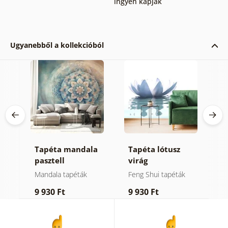
ingyen kapják
Ugyanebből a kollekcióból
ta
Tapéta mandala
Tapéta lótusz
T
pasztell
virág
v
árnyalatokban
M
Mandala tapéták
Feng Shui tapéták
F
a
9 930 Ft
9 930 Ft
7