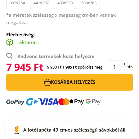
392x264
441x297
490x330
539x363
*a méretek szélesség x magasság cm-ben vannak
megadva.
Elérhetőség:
raktáron
Kedvenc termékek közé helyezni
7 945 Ft
+
9 930 Ft
1 985 Ft
spórolsz meg
db
-
KOSÁRBA HELYEZÉS
A fotótapéta 49 cm-es szélességű sávokból áll