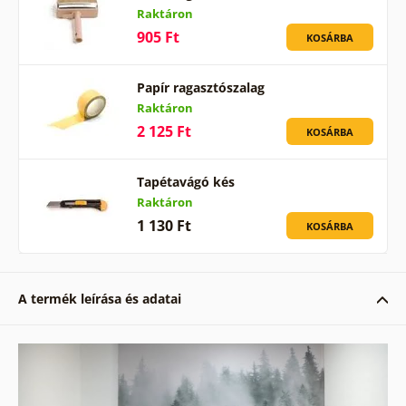
Raktáron
905 Ft
KOSÁRBA
Papír ragasztószalag
Raktáron
2 125 Ft
KOSÁRBA
Tapétavágó kés
Raktáron
1 130 Ft
KOSÁRBA
A termék leírása és adatai