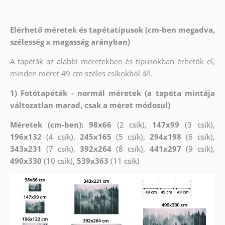
Elérhető méretek és tapétatípusok (cm-ben megadva,
szélesség x magasság arányban)
A tapéták az alábbi méretekben és típusokban érhetők el,
minden méret 49 cm széles csíkokból áll.
1) Fotótapéták - normál méretek (a tapéta mintája
változatlan marad, csak a méret módosul)
Méretek (cm-ben): 98x66
(2 csík),
147x99
(3 csík),
196x132
(4 csík),
245x165
(5 csík),
294x198
(6 csík),
343x231
(7 csík),
392x264
(8 csík),
441x297
(9 csík),
490x330
(10 csík),
539x363
(11 csík)