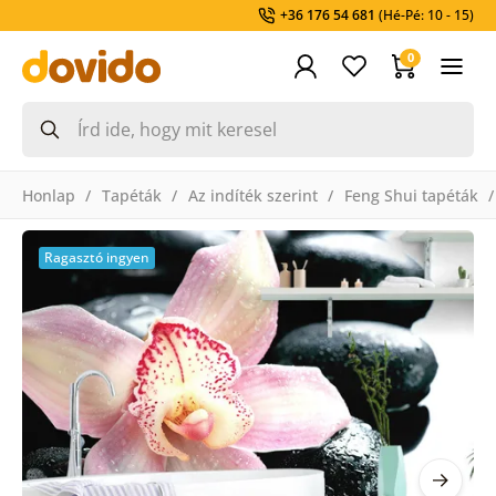
+36 176 54 681
(Hé-Pé: 10 - 15)
0
Honlap
Tapéták
Az indíték szerint
Feng Shui tapéták
Ragasztó ingyen