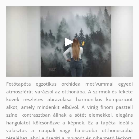
Fotótapéta egzotikus orchidea motívummal egyedi
atmoszférát varázsol az otthonába. A szirmok és fekete
kövek részletes ábrázolása harmonikus kompozíciót
alkot, amely mindenkit elbűvöl. A virág finom pasztell
színei kontrasztban állnak a sötét elemekkel, elegáns
hangulatot kölcsönözve a képnek. Ez a tapéta ideális
választás a nappali vagy hálószoba otthonosabbá
tételéhez, ahol elősegíti a nyugodt és pihentető légkört.