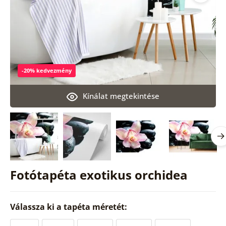
-20% kedvezmény
Kínálat megtekintése
Fotótapéta exotikus orchidea
Válassza ki a tapéta méretét: