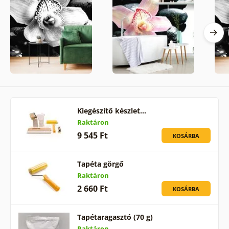
Kiegészítő készlet…
Raktáron
9 545 Ft
KOSÁRBA
Tapéta görgő
Raktáron
2 660 Ft
KOSÁRBA
Tapétaragasztó (70 g)
Raktáron