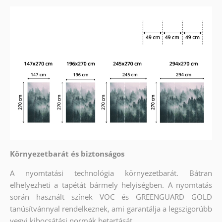
Környezetbarát és biztonságos
A nyomtatási technológia környezetbarát. Bátran
elhelyezheti a tapétát bármely helyiségben. A nyomtatás
során használt színek VOC és GREENGUARD GOLD
tanúsítvánnyal rendelkeznek, ami garantálja a legszigorúbb
vegyi kibocsátási normák betartását.