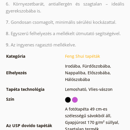
6. Környezetbarát, antiallergén és szagtalan – ideális
gyerekszobába is.
7.
Gondosan csomagolt, minimális sérülési kockázattal.
8.
Egyszerű felhelyezés a mellékelt útmutató segítségével.
9.
Az ingyenes ragasztó mellékelve.
Kategória
Feng Shui tapéták
Irodába
,
Fürdőszobába
,
Elhelyezés
Nappaliba
,
Előszobába
,
Hálószobába
Tapéta technológia
Lemosható
,
Vlies-vászon
Szín
A fotótapéta 49 cm-es
szélességű sávokból áll
,
Gyapjúrost 170 g/m² súllyal
,
Az USP dovido tapéták
Szagtalan termék,