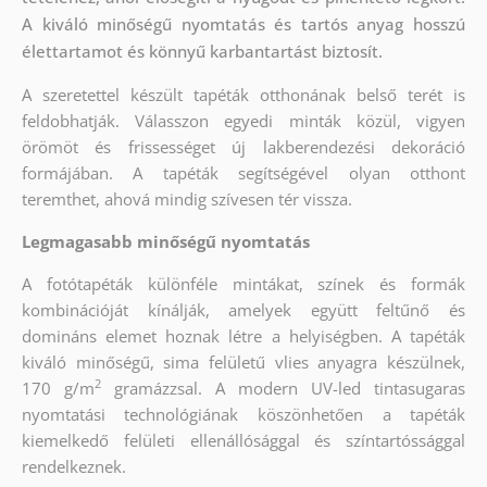
A kiváló minőségű nyomtatás és tartós anyag hosszú
élettartamot és könnyű karbantartást biztosít.
A szeretettel készült tapéták otthonának belső terét is
feldobhatják. Válasszon egyedi minták közül, vigyen
örömöt és frissességet új lakberendezési dekoráció
formájában. A tapéták segítségével olyan otthont
teremthet, ahová mindig szívesen tér vissza.
Legmagasabb minőségű nyomtatás
A fotótapéták különféle mintákat, színek és formák
kombinációját kínálják, amelyek együtt feltűnő és
domináns elemet hoznak létre a helyiségben. A tapéták
kiváló minőségű, sima felületű vlies anyagra készülnek,
2
170 g/m
gramázzsal. A modern UV-led tintasugaras
nyomtatási technológiának köszönhetően a tapéták
kiemelkedő felületi ellenállósággal és színtartóssággal
rendelkeznek.