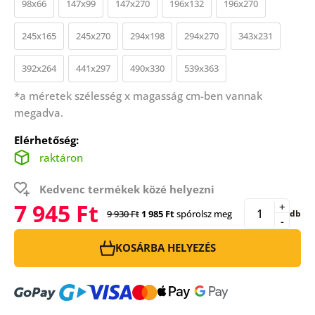
98x66
147x99
147x270
196x132
196x270
245x165
245x270
294x198
294x270
343x231
392x264
441x297
490x330
539x363
*a méretek szélesség x magasság cm-ben vannak
megadva.
Elérhetőség:
raktáron
Kedvenc termékek közé helyezni
7 945 Ft
+
9 930 Ft
1 985 Ft
spórolsz meg
db
-
KOSÁRBA HELYEZÉS