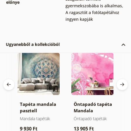
előnye
gyermekszobába is alkalmas
,
A ragasztót a fotótapétához
ingyen kapják
Ugyanebből a kollekcióból
n
Tapéta mandala
Öntapadó tapéta
T
ek
pasztell
Mandala
v
árnyalatokban
rószaszín akvarell
Mandala tapéták
Öntapadó tapéták
F
változat
9 930 Ft
13 905 Ft
9