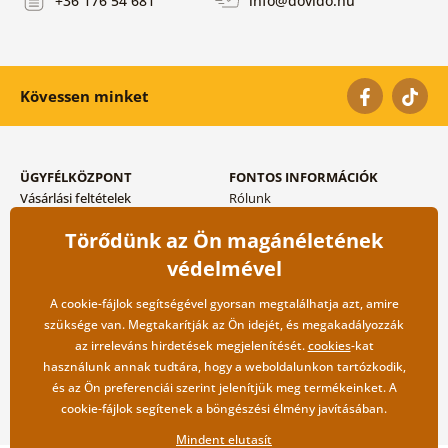
+36 176 54 681
info@dovido.hu
Kövessen minket
ÜGYFÉLKÖZPONT
FONTOS INFORMÁCIÓK
Vásárlási feltételek
Rólunk
Adatvédelem tárolása
Gyakori kérdések
Törődünk az Ön magánéletének
Szállítási és fizetési módok
Blog
Vissza küldés esetében
Kapcsolat
védelmével
Nagykereskedelmi
együttműködés
A cookie-fájlok segítségével gyorsan megtalálhatja azt, amire
szüksége van. Megtakarítják az Ön idejét, és megakadályozzák
az irreleváns hirdetések megjelenítését.
cookies
-kat
használunk annak tudtára, hogy a weboldalunkon tartózkodik,
és az Ön preferenciái szerint jelenítjük meg termékeinket. A
cookie-fájlok segítenek a böngészési élmény javításában.
Mindent elutasít