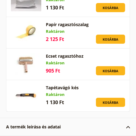
1 130 Ft
KOSÁRBA
Papír ragasztószalag
Raktáron
2 125 Ft
KOSÁRBA
Ecset ragasztóhoz
Raktáron
905 Ft
KOSÁRBA
Tapétavágó kés
Raktáron
1 130 Ft
KOSÁRBA
A termék leírása és adatai