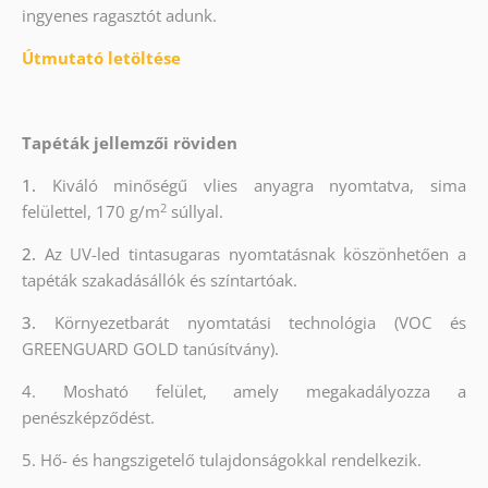
ingyenes ragasztót adunk.
Útmutató letöltése
Tapéták jellemzői röviden
1.
Kiváló minőségű vlies anyagra nyomtatva, sima
2
felülettel, 170 g/m
súllyal.
2.
Az UV-led tintasugaras nyomtatásnak köszönhetően a
tapéták szakadásállók és színtartóak.
3.
Környezetbarát nyomtatási technológia (VOC és
GREENGUARD GOLD tanúsítvány).
4. Mosható felület, amely megakadályozza a
penészképződést.
5. Hő- és hangszigetelő tulajdonságokkal rendelkezik.