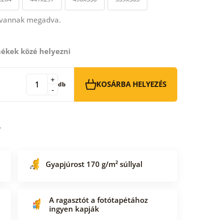
 vannak megadva.
ékek közé helyezni
+
KOSÁRBA HELYEZÉS
db
-
Gyapjúrost 170 g/m² súllyal
A ragasztót a fotótapétához
ingyen kapják