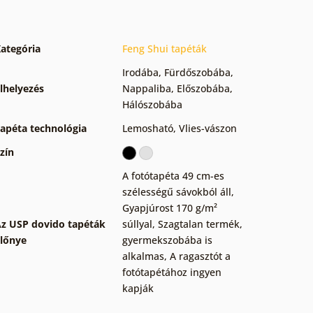
ategória
Feng Shui tapéták
Irodába
,
Fürdőszobába
,
lhelyezés
Nappaliba
,
Előszobába
,
Hálószobába
apéta technológia
Lemosható
,
Vlies-vászon
zín
A fotótapéta 49 cm-es
szélességű sávokból áll
,
Gyapjúrost 170 g/m²
z USP dovido tapéták
súllyal
,
Szagtalan termék,
lőnye
gyermekszobába is
alkalmas
,
A ragasztót a
fotótapétához ingyen
kapják