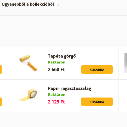
Ugyanebből a kollekcióból
Tapéta görgő
Raktáron
2 660 Ft
KOSÁRBA
Papír ragasztószalag
Raktáron
2 125 Ft
KOSÁRBA