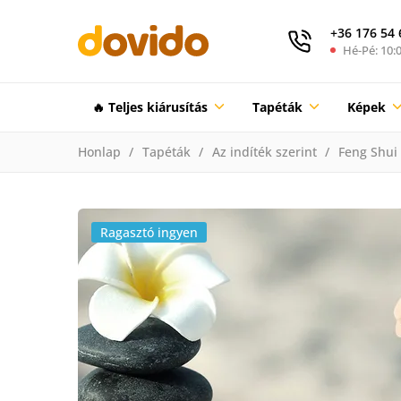
+36 176 54 
Hé-Pé: 10:0
🔥 Teljes kiárusítás
Tapéták
Képek
Honlap
Tapéták
Az indíték szerint
Feng Shui
Ragasztó ingyen