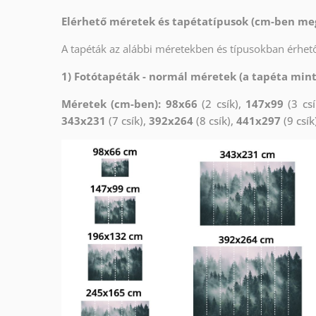
Elérhető méretek és tapétatípusok (cm-ben me
A tapéták az alábbi méretekben és típusokban érhető
1) Fotótapéták - normál méretek (a tapéta min
Méretek (cm-ben): 98x66
(2 csík),
147x99
(3 csí
343x231
(7 csík),
392x264
(8 csík),
441x297
(9 csík