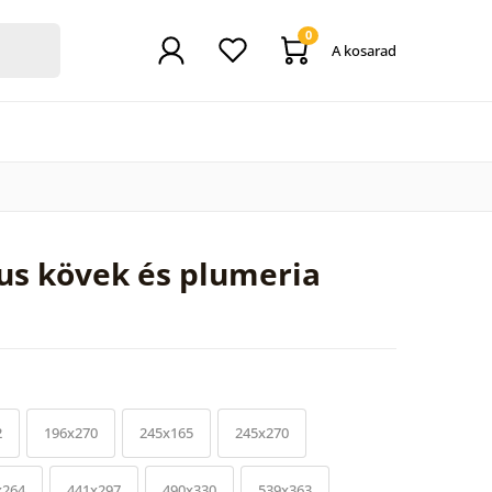
0
A kosarad
us kövek és plumeria
2
196x270
245x165
245x270
x264
441x297
490x330
539x363