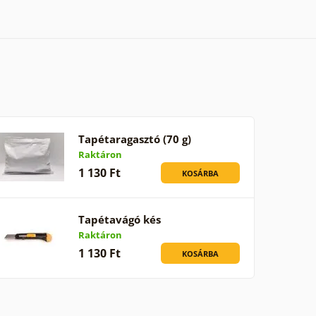
Tapétaragasztó (70 g)
Raktáron
1 130 Ft
KOSÁRBA
Tapétavágó kés
Raktáron
1 130 Ft
KOSÁRBA