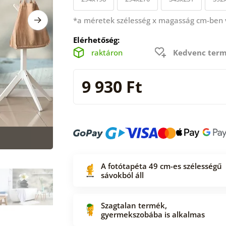
*a méretek szélesség x magasság cm-ben
Elérhetőség:
raktáron
Kedvenc term
9 930 Ft
A fotótapéta 49 cm-es szélességű
sávokból áll
Szagtalan termék,
gyermekszobába is alkalmas