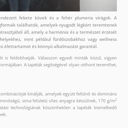
ndezett fekete kövek és a fehér plumeria virágok. A
ágformák találhatók, amelyek nyugodt légkört teremtenek
ntrasztjából áll, amely a harmónia és a természet érzését
nőhelyekhez, mint például fürdőszobákhoz vagy wellness
ú élettartamot és könnyű alkalmazást garantál.
ét is feldobhatják. Válasszon egyedi minták közül, vigyen
formájában. A tapéták segítségével olyan otthont teremthet,
kombinációját kínálják, amelyek együtt feltűnő és domináns
2
 minőségű, sima felületű vlies anyagra készülnek, 170 g/m
atási technológiának köszönhetően a tapéták kiemelkedő
nek.