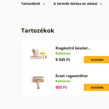
Tartozékok
A termék leírása és adatai
Tartozékok
Kiegészítő készlet…
Raktáron
9 545 Ft
KOSÁRBA
Ecset ragasztóhoz
Raktáron
905 Ft
KOSÁRBA