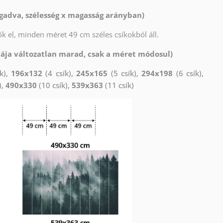
gadva, szélesség x magasság arányban)
k el, minden méret 49 cm széles csíkokból áll.
tája változatlan marad, csak a méret módosul)
k),
196x132
(4 csík),
245x165
(5 csík),
294x198
(6 csík),
),
490x330
(10 csík),
539x363
(11 csík)