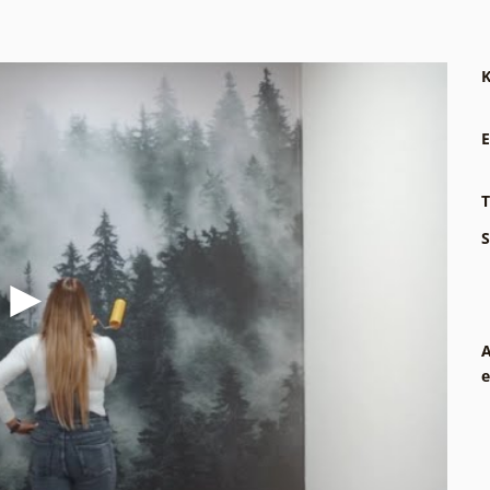
K
E
T
S
A
e