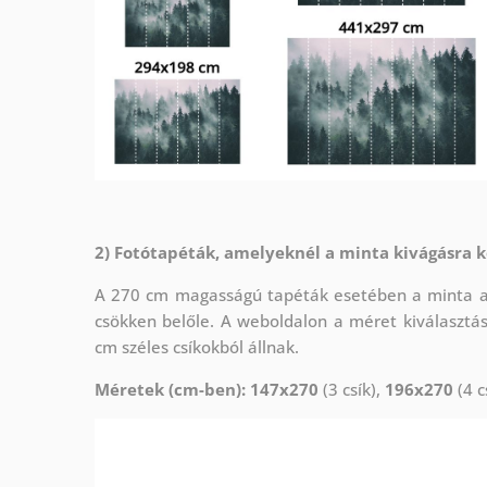
2) Fotótapéták, amelyeknél a minta kivágásra k
A 270 cm magasságú tapéták esetében a minta az 
csökken belőle. A weboldalon a méret kiválasztá
cm széles csíkokból állnak.
Méretek (cm-ben): 147x270
(3 csík),
196x270
(4 c