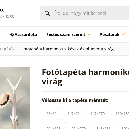
681
0 - 15:00
📤 Vászonfotó
Festés szám szerint
Poszterek
 tapéták
Fotótapéta harmonikus kövek és plumeria virág
Fotótapéta harmonik
virág
Válassza ki a tapéta méretét:
98x66
147x99
147x270
196x13
294x198
294x270
343x231
392