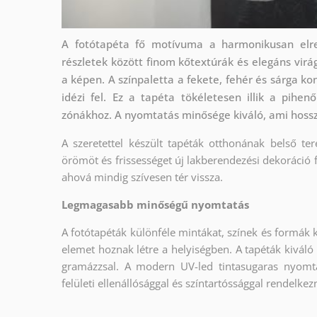
A fotótapéta fő motívuma a harmonikusan elre
részletek között finom kőtextúrák és elegáns vir
a képen. A színpaletta a fekete, fehér és sárga ko
idézi fel. Ez a tapéta tökéletesen illik a pihe
zónákhoz. A nyomtatás minősége kiváló, ami hossz
A szeretettel készült tapéták otthonának belső ter
örömöt és frissességet új lakberendezési dekoráció 
ahová mindig szívesen tér vissza.
Legmagasabb minőségű nyomtatás
A fotótapéták különféle mintákat, színek és formák 
elemet hoznak létre a helyiségben. A tapéták kiváló
gramázzsal. A modern UV-led tintasugaras nyomt
felületi ellenállósággal és színtartóssággal rendelkez