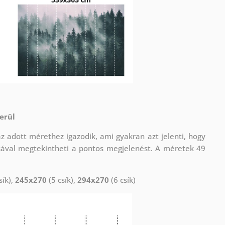
erül
adott mérethez igazodik, ami gyakran azt jelenti, hogy
sával megtekintheti a pontos megjelenést. A méretek 49
sík),
245x270
(5 csík),
294x270
(6 csík)