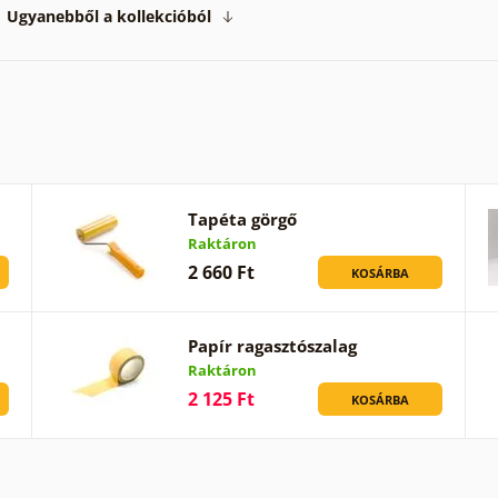
Ugyanebből a kollekcióból
Tapéta görgő
Raktáron
2 660 Ft
KOSÁRBA
Papír ragasztószalag
Raktáron
2 125 Ft
KOSÁRBA