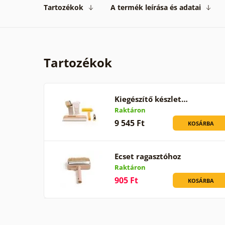
Tartozékok
A termék leírása és adatai
Tartozékok
Kiegészítő készlet…
Raktáron
9 545 Ft
KOSÁRBA
Ecset ragasztóhoz
Raktáron
905 Ft
KOSÁRBA