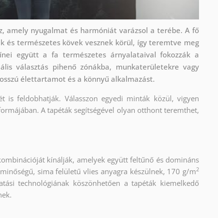
z, amely nyugalmat és harmóniát varázsol a terébe. A fő
k és természetes kövek vesznek körül, így teremtve meg
zínei együtt a fa természetes árnyalataival fokozzák a
eális választás pihenő zónákba, munkaterületekre vagy
hosszú élettartamot és a könnyű alkalmazást.
ét is feldobhatják. Válasszon egyedi minták közül, vigyen
formájában. A tapéták segítségével olyan otthont teremthet,
kombinációját kínálják, amelyek együtt feltűnő és domináns
2
 minőségű, sima felületű vlies anyagra készülnek, 170 g/m
atási technológiának köszönhetően a tapéták kiemelkedő
nek.