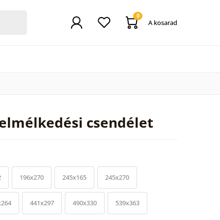
0
A kosarad
 elmélkedési csendélet
2
196x270
245x165
245x270
x264
441x297
490x330
539x363