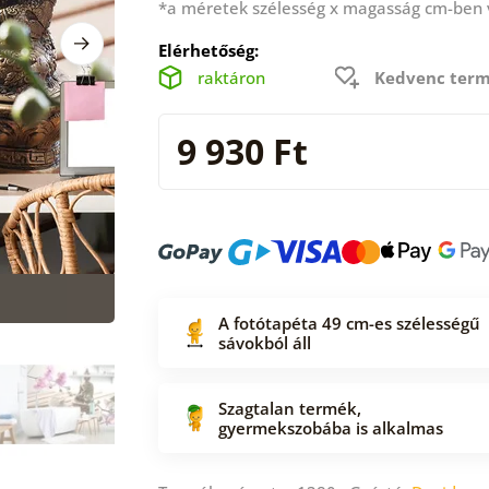
*a méretek szélesség x magasság cm-ben
Elérhetőség:
raktáron
Kedvenc term
9 930 Ft
A fotótapéta 49 cm-es szélességű
sávokból áll
Szagtalan termék,
gyermekszobába is alkalmas