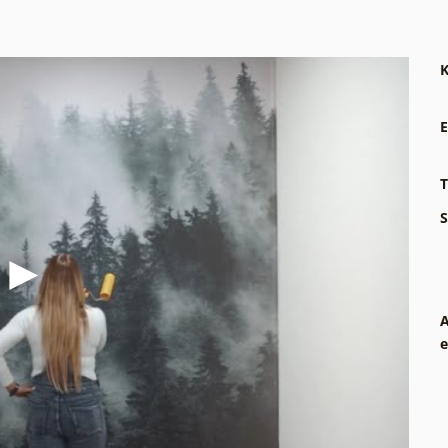
K
E
T
S
A
e