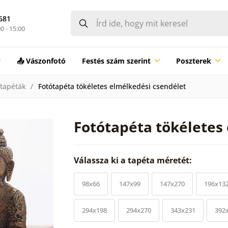
681
0 - 15:00
📤 Vászonfotó
Festés szám szerint
Poszterek
 tapéták
Fotótapéta tökéletes elmélkedési csendélet
Fotótapéta tökéletes
Válassza ki a tapéta méretét:
98x66
147x99
147x270
196x13
294x198
294x270
343x231
392