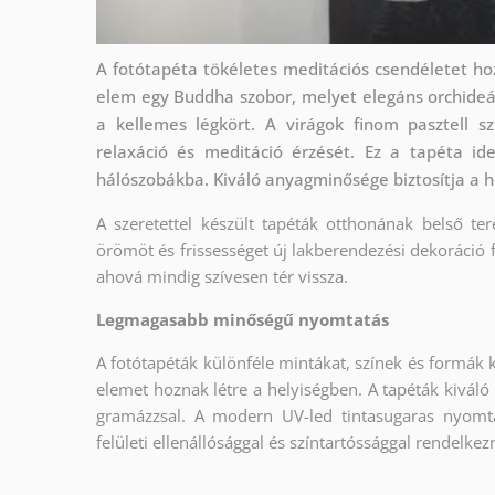
A fotótapéta tökéletes meditációs csendéletet ho
elem egy Buddha szobor, melyet elegáns orchideá
a kellemes légkört. A virágok finom pasztell s
relaxáció és meditáció érzését. Ez a tapéta id
hálószobákba. Kiváló anyagminősége biztosítja a 
A szeretettel készült tapéták otthonának belső ter
örömöt és frissességet új lakberendezési dekoráció 
ahová mindig szívesen tér vissza.
Legmagasabb minőségű nyomtatás
A fotótapéták különféle mintákat, színek és formák 
elemet hoznak létre a helyiségben. A tapéták kiváló
gramázzsal. A modern UV-led tintasugaras nyomt
felületi ellenállósággal és színtartóssággal rendelkez