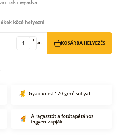
 vannak megadva.
ékek közé helyezni
+
KOSÁRBA HELYEZÉS
db
-
Gyapjúrost 170 g/m² súllyal
A ragasztót a fotótapétához
ingyen kapják