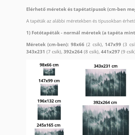
Elérhető méretek és tapétatípusok (cm-ben me
A tapéták az alábbi méretekben és típusokban érhető
1) Fotótapéták - normál méretek (a tapéta min
Méretek (cm-ben): 98x66
(2 csík),
147x99
(3 csí
343x231
(7 csík),
392x264
(8 csík),
441x297
(9 csík