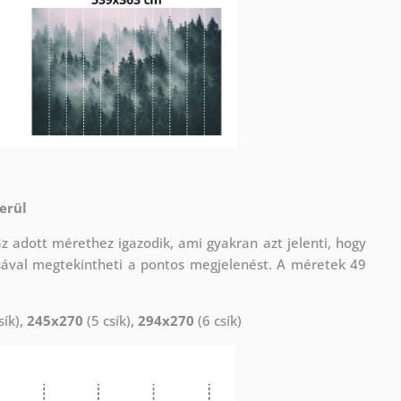
erül
adott mérethez igazodik, ami gyakran azt jelenti, hogy
sával megtekintheti a pontos megjelenést. A méretek 49
sík),
245x270
(5 csík),
294x270
(6 csík)