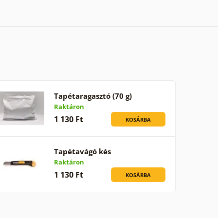
Tapétaragasztó (70 g)
Raktáron
1 130 Ft
KOSÁRBA
Tapétavágó kés
Raktáron
1 130 Ft
KOSÁRBA