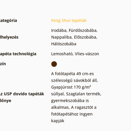
ategória
Feng Shui tapéták
Irodába
,
Fürdőszobába
,
lhelyezés
Nappaliba
,
Előszobába
,
Hálószobába
apéta technológia
Lemosható
,
Vlies-vászon
zín
A fotótapéta 49 cm-es
szélességű sávokból áll
,
Gyapjúrost 170 g/m²
z USP dovido tapéták
súllyal
,
Szagtalan termék,
lőnye
gyermekszobába is
alkalmas
,
A ragasztót a
fotótapétához ingyen
kapják