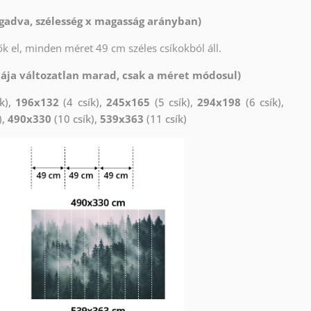
gadva, szélesség x magasság arányban)
k el, minden méret 49 cm széles csíkokból áll.
tája változatlan marad, csak a méret módosul)
k),
196x132
(4 csík),
245x165
(5 csík),
294x198
(6 csík),
),
490x330
(10 csík),
539x363
(11 csík)