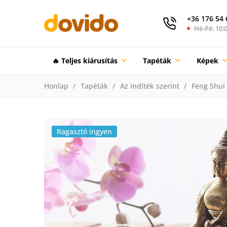
+36 176 54 
Hé-Pé: 10:0
🔥 Teljes kiárusítás
Tapéták
Képek
Honlap
Tapéták
Az indíték szerint
Feng Shui
Ragasztó ingyen