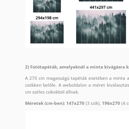
2) Fotótapéták, amelyeknél a minta kivágásra k
A 270 cm magasságú tapéták esetében a minta az 
csökken belőle. A weboldalon a méret kiválasztá
cm széles csíkokból állnak.
Méretek (cm-ben): 147x270
(3 csík),
196x270
(4 c