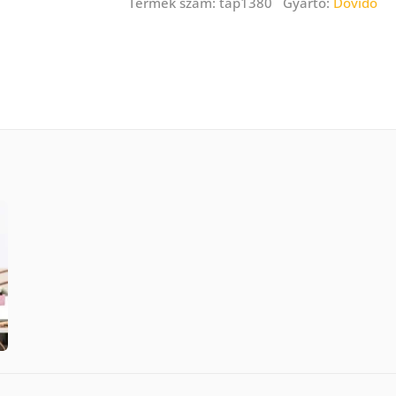
Termék szám: tap1380 Gyártó:
Dovido