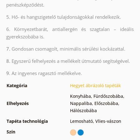
penészképződést.
5. Hő- és hangszigetelő tulajdonságokkal rendelkezik.
6. Környezetbarát, antiallergén és szagtalan – ideális
gyerekszobába is.
7.
Gondosan csomagolt, minimális sérülési kockázattal.
8.
Egyszerű felhelyezés a mellékelt útmutató segítségével.
9.
Az ingyenes ragasztó mellékelve.
Kategória
Hegyet ábrázoló tapéták
Konyhába
,
Fürdőszobába
,
Elhelyezés
Nappaliba
,
Előszobába
,
Hálószobába
Tapéta technológia
Lemosható
,
Vlies-vászon
Szín