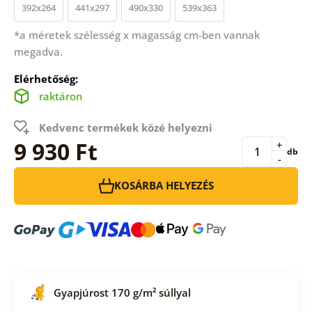
392x264
441x297
490x330
539x363
*a méretek szélesség x magasság cm-ben vannak
megadva.
Elérhetőség:
raktáron
Kedvenc termékek közé helyezni
9 930 Ft
+
db
-
KOSÁRBA HELYEZÉS
Gyapjúrost 170 g/m² súllyal