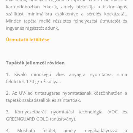
kartondobozban érkezik, amely biztosítja a biztonságos
szállítást, minimálisra csökkentve a sérülés kockázatát.
Minden tapéta mellé részletes felhelyezési útmutatót és
ingyenes ragasztót adunk.
Útmutató letöltése
Tapéták jellemzői röviden
1.
Kiváló minőségű vlies anyagra nyomtatva, sima
2
felülettel, 170 g/m
súllyal.
2.
Az UV-led tintasugaras nyomtatásnak köszönhetően a
tapéták szakadásállók és színtartóak.
3.
Környezetbarát nyomtatási technológia (VOC és
GREENGUARD GOLD tanúsítvány).
4. Mosható felület, amely megakadályozza a