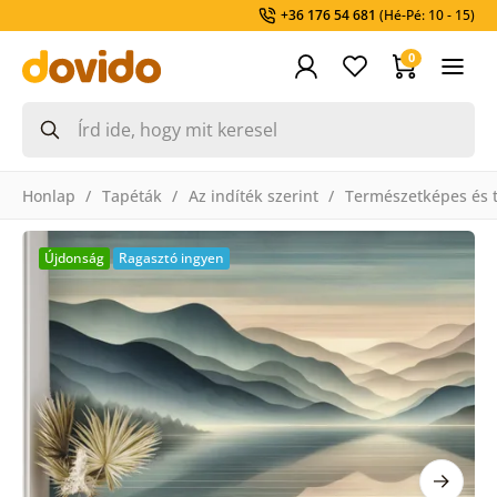
+36 176 54 681
(Hé-Pé: 10 - 15)
0
Honlap
Tapéták
Az indíték szerint
Természetképes és t
Újdonság
Ragasztó ingyen