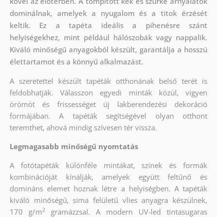
kővel az előtérben. A tompított kék és szürke árnyalatok
dominálnak, amelyek a nyugalom és a titok érzését
keltik. Ez a tapéta ideális a pihenésre szánt
helyiségekhez, mint például hálószobák vagy nappalik.
Kiváló minőségű anyagokból készült, garantálja a hosszú
élettartamot és a könnyű alkalmazást.
A szeretettel készült tapéták otthonának belső terét is
feldobhatják. Válasszon egyedi minták közül, vigyen
örömöt és frissességet új lakberendezési dekoráció
formájában. A tapéták segítségével olyan otthont
teremthet, ahová mindig szívesen tér vissza.
Legmagasabb minőségű nyomtatás
A fotótapéták különféle mintákat, színek és formák
kombinációját kínálják, amelyek együtt feltűnő és
domináns elemet hoznak létre a helyiségben. A tapéták
kiváló minőségű, sima felületű vlies anyagra készülnek,
2
170 g/m
gramázzsal. A modern UV-led tintasugaras