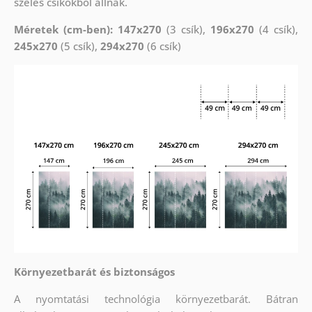
széles csíkokból állnak.
Méretek (cm-ben): 147x270
(3 csík),
196x270
(4 csík),
245x270
(5 csík),
294x270
(6 csík)
Környezetbarát és biztonságos
A nyomtatási technológia környezetbarát. Bátran