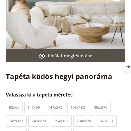
Kínálat megtekintése
Tapéta ködös hegyi panoráma
Válassza ki a tapéta méretét:
98x66
147x99
147x270
196x132
196x270
245x165
245x270
294x198
294x270
343x231