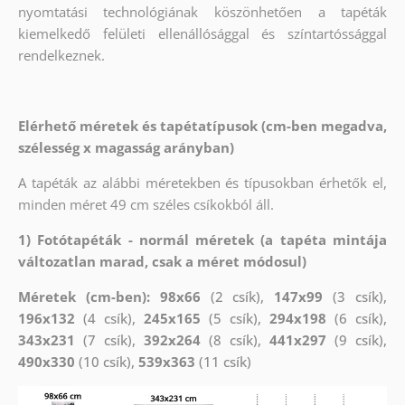
nyomtatási technológiának köszönhetően a tapéták
kiemelkedő felületi ellenállósággal és színtartóssággal
rendelkeznek.
Elérhető méretek és tapétatípusok (cm-ben megadva,
szélesség x magasság arányban)
A tapéták az alábbi méretekben és típusokban érhetők el,
minden méret 49 cm széles csíkokból áll.
1) Fotótapéták - normál méretek (a tapéta mintája
változatlan marad, csak a méret módosul)
Méretek (cm-ben): 98x66
(2 csík),
147x99
(3 csík),
196x132
(4 csík),
245x165
(5 csík),
294x198
(6 csík),
343x231
(7 csík),
392x264
(8 csík),
441x297
(9 csík),
490x330
(10 csík),
539x363
(11 csík)