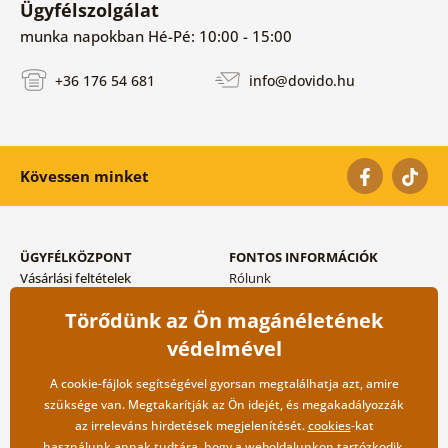
Ügyfélszolgálat
munka napokban Hé-Pé: 10:00 - 15:00
+36 176 54 681
info@dovido.hu
Kövessen minket
ÜGYFÉLKÖZPONT
FONTOS INFORMÁCIÓK
Vásárlási feltételek
Rólunk
Adatvédelem tárolása
Gyakori kérdések
Törődünk az Ön magánéletének
Szállítási és fizetési módok
Blog
Vissza küldés esetében
Kapcsolat
védelmével
Nagykereskedelmi
együttműködés
A cookie-fájlok segítségével gyorsan megtalálhatja azt, amire
szüksége van. Megtakarítják az Ön idejét, és megakadályozzák
az irreleváns hirdetések megjelenítését.
cookies
-kat
használunk annak tudtára, hogy a weboldalunkon tartózkodik,