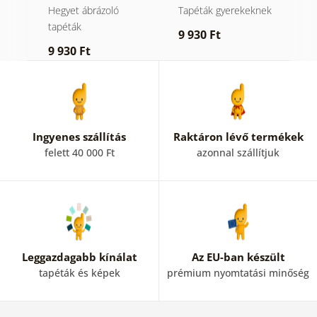
medvével
g
Hegyet ábrázoló
Tapéták gyerekeknek
Ö
t
tapéták
9 930 Ft
1
K
9 930 Ft
O
Ingyenes szállítás
Raktáron lévő termékek
felett 40 000 Ft
azonnal szállítjuk
Leggazdagabb kínálat
Az EU-ban készült
tapéták és képek
prémium nyomtatási minőség