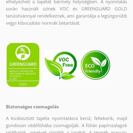
elhelyezheti a tapétát bármely helyiségben. A nyomtatás
során használt színek VOC és GREENGUARD GOLD
tanúsítvánnyal rendelkeznek, ami garantálja a legszigorúbb
vegyi kibocsátási normák betartását.
Biztonságos csomagolás
A kiválasztott tapéta nyomtatásra kerül, feltekerik, majd
gondosan védőfóliába csomagolják. A fólián papírszalagok
találhatók, amelyek rögzítik a tapétát. A termék masszív