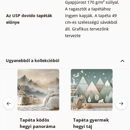
Gyapjúrost 170 g/m² súllyal
,
A ragasztót a tapétához
Az USP dovido tapéták
ingyen kapják
,
A tapéta 49
előnye
cm-es szélességű sávokból
áll
,
Grafikus tervezőnk
tervezte
Ugyanebből a kollekcióból
Tapéta ködös
Tapéta gyermek
Ö
hegyi panoráma
hegyi táj
f