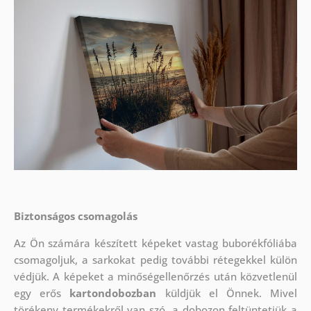
Biztonságos csomagolás
Az Ön számára készített képeket vastag buborékfóliába
csomagoljuk, a sarkokat pedig további rétegekkel külön
védjük.
A képeket a minőségellenőrzés után közvetlenül
egy erős
kartondobozban
küldjük el Önnek. Mivel
törékeny termékekről van szó, a dobozon feltüntetjük a