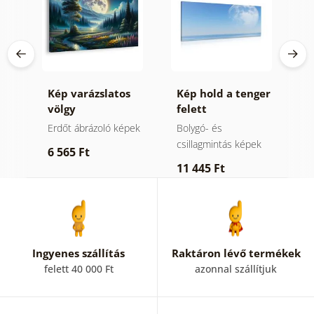
ros
Kép varázslatos
Kép hold a tenger
K
völgy
felett
é
holdfényben
Erdőt ábrázoló képek
Bolygó- és
H
csillagmintás képek
6 565 Ft
5
11 445 Ft
Ingyenes szállítás
Raktáron lévő termékek
felett 40 000 Ft
azonnal szállítjuk