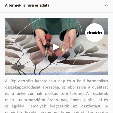
A termék leírása és adatai
A Kép asztrális kapcsolat a nap és a hold harmonikus
összekapcsolódását ábrázolja, szimbolizálva a dualitást
és a univerzumnak ciklikus természetét. A részletek
misztikus atmoszférát árasztanak, finom spirálokkal és
csillagokkal, amelyek kiegészítik az összhatást. A
domináló fekete, arany és fehér színek kontrasztja