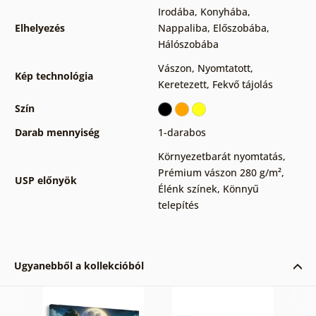
Irodába
,
Konyhába
,
Elhelyezés
Nappaliba
,
Előszobába
,
Hálószobába
Vászon
,
Nyomtatott
,
Kép technológia
Keretezett
,
Fekvő tájolás
Szín
Darab mennyiség
1-darabos
Környezetbarát nyomtatás
,
Prémium vászon 280 g/m²
,
USP előnyök
Élénk színek
,
Könnyű
telepítés
Ugyanebből a kollekcióból