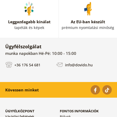
Leggazdagabb kínálat
Az EU-ban készült
tapéták és képek
prémium nyomtatási minőség
Ügyfélszolgálat
munka napokban Hé-Pé: 10:00 - 15:00
+36 176 54 681
info@dovido.hu
Kövessen minket
ÜGYFÉLKÖZPONT
FONTOS INFORMÁCIÓK
Vásárlási feltételek
Rólunk