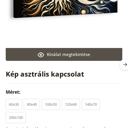
Kínálat megtekintése
Kép asztrális kapcsolat
Méret:
60x30
80x40
100x50
120x60
140x70
200x100