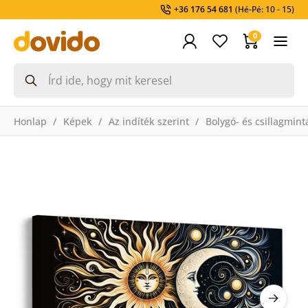
+36 176 54 681
(Hé-Pé: 10 - 15)
0
Honlap
Képek
Az indíték szerint
Bolygó- és csillagmin