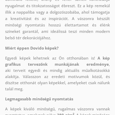
nyugalmat és titokzatosságot ébreszt. Ez a kép remekül
illik a nappaliba vagy a dolgozószobába, ahol támogatja
a kreativitást és az inspirációt. A vászonra készült
minőségi nyomtatás hosszú élettartamot és élénk
színeket garantál, ami ideálissá teszi minden modern
belső tér dekorációjához.
Miért éppen Dovido képek?
Egyedi képek lehetnek az Ön otthonában is!
A kép
grafikus tervezőnk munkájának eredménye
,
aki
terveit egyedi és mindig aktuális műalkotásokká
alakítja. Válasszon az eredeti motívumok közül, és
díszítse otthonát olyan képekkel, amelyeket csak nálunk
talál meg.
Legmagasabb minőségű nyomtatás
A képek kiváló minőségű, rugalmas vászonra vannak
2