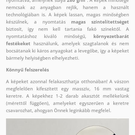
nyomtatva, amelynek súlya
280 g/m
. A képek minősége
nemcsak az anyagban rejlik, hanem a használt
technológiában is. A képek lassan, magas minőségben
készülnek, a nyomtatás
magas színtelítettséget
biztosít, így nem kell tartania fakó színektől. A
nyomtatáshoz kiváló minőségű,
környezetbarát
festékeket
használunk, amelyek szagtalanok és nem
bocsátanak ki káros anyagokat a levegőbe, így a képeket
bármely helyiségben elhelyezheti.
Könnyű felszerelés
A képeket azonnal felakaszthatja otthonában! A vászon
megfelelően kifeszített egy masszív, 16 mm vastag
keretre. A képekhez 1-2 darab akasztót mellékelünk
(mérettől függően), amelyeket egyszerűen a keretre
csavarozhat, ahogyan Önnek leginkább megfelel.