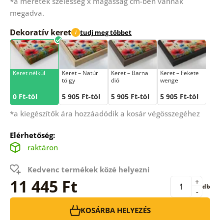
*a méretek szélesség x magasság cm-ben vannak
megadva.
Dekoratív keret
tudj meg többet
i
Keret nélkül
Keret – Natúr
Keret – Barna
Keret – Fekete
tölgy
dió
wenge
0 Ft-tól
5 905 Ft-tól
5 905 Ft-tól
5 905 Ft-tól
*a kiegészítők ára hozzáadódik a kosár végösszegéhez
Elérhetőség:
raktáron
Kedvenc termékek közé helyezni
11 445 Ft
+
db
-
KOSÁRBA HELYEZÉS