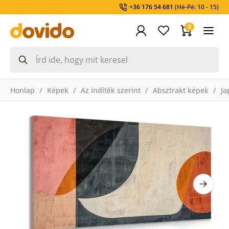
+36 176 54 681
(Hé-Pé: 10 - 15)
0
Honlap
Képek
Az indíték szerint
Absztrakt képek
Ja