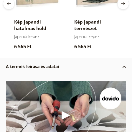
Kép japandi
Kép japandi
hatalmas hold
természet
narancssárga
Japandi képek
Japandi képek
holddal
6 565 Ft
6 565 Ft
A termék leírása és adatai