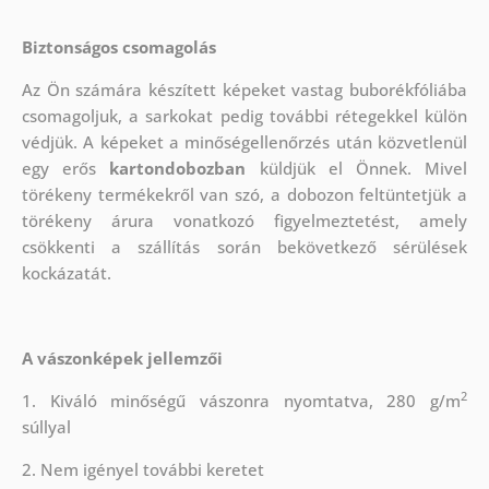
Biztonságos csomagolás
Az Ön számára készített képeket vastag buborékfóliába
csomagoljuk, a sarkokat pedig további rétegekkel külön
védjük.
A képeket a minőségellenőrzés után közvetlenül
egy erős
kartondobozban
küldjük el Önnek. Mivel
törékeny termékekről van szó, a dobozon feltüntetjük a
törékeny árura vonatkozó figyelmeztetést, amely
csökkenti a szállítás során bekövetkező sérülések
kockázatát.
A vászonképek jellemzői
2
1. Kiváló minőségű vászonra nyomtatva, 280 g/m
súllyal
2. Nem igényel további keretet