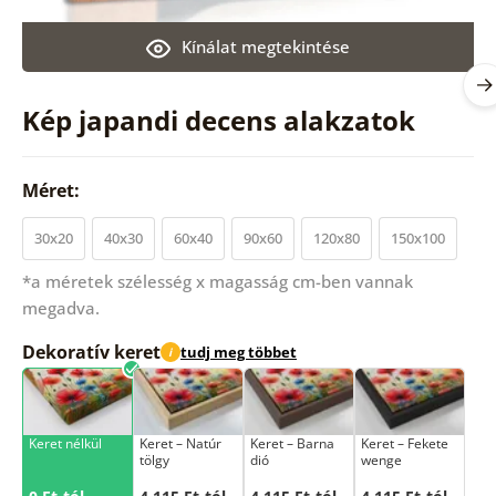
Kínálat megtekintése
Kép japandi decens alakzatok
Méret:
30x20
40x30
60x40
90x60
120x80
150x100
*a méretek szélesség x magasság cm-ben vannak
megadva.
Dekoratív keret
tudj meg többet
i
Keret nélkül
Keret – Natúr
Keret – Barna
Keret – Fekete
tölgy
dió
wenge