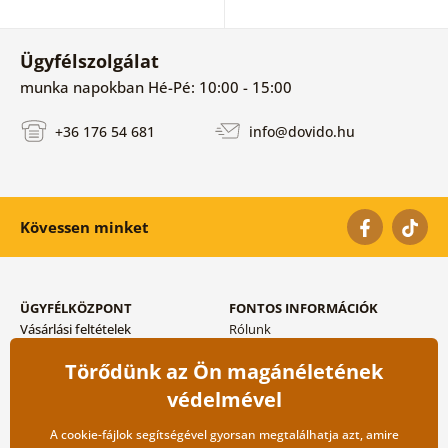
Ügyfélszolgálat
munka napokban Hé-Pé: 10:00 - 15:00
+36 176 54 681
info@dovido.hu
Kövessen minket
ÜGYFÉLKÖZPONT
FONTOS INFORMÁCIÓK
Vásárlási feltételek
Rólunk
Adatvédelem tárolása
Gyakori kérdések
Törődünk az Ön magánéletének
Szállítási és fizetési módok
Blog
Vissza küldés esetében
Kapcsolat
védelmével
Nagykereskedelmi
együttműködés
A cookie-fájlok segítségével gyorsan megtalálhatja azt, amire