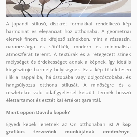
A japandi stílusú, diszkrét formákkal rendelkező kép
harmóniát és eleganciát hoz otthonába. A geometriai
elemek finom, de kifejező színekben, mint a rózsaszín,
narancssárga és sötétkék, modern és minimalista
atmoszférát teremt. A textúrák és a rétegezett színek
mélységet és érdekességet adnak a képnek, így ideális
kiegészítője bármely helyiségnek. Ez a kép tökéletesen
illik a nappaliba, hálószobába vagy dolgozószobába, és
hangsúlyozza otthona stílusát. A minőségre és a
részletekre való odafigyeléssel készült termék hosszú
élettartamot és esztétikai értéket garantál.
Miért éppen Dovido képek?
Egyedi képek lehetnek az Ön otthonában is!
A kép
grafikus tervezőnk munkájának eredménye
,