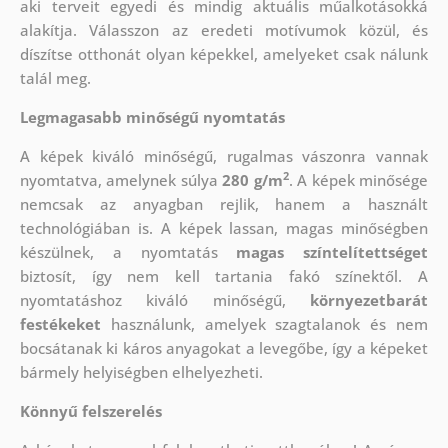
aki
terveit egyedi és mindig aktuális műalkotásokká
alakítja. Válasszon az eredeti motívumok közül, és
díszítse otthonát olyan képekkel, amelyeket csak nálunk
talál meg.
Legmagasabb minőségű nyomtatás
A képek kiváló minőségű, rugalmas vászonra vannak
2
nyomtatva, amelynek súlya
280 g/m
. A képek minősége
nemcsak az anyagban rejlik, hanem a használt
technológiában is. A képek lassan, magas minőségben
készülnek, a nyomtatás
magas színtelítettséget
biztosít, így nem kell tartania fakó színektől. A
nyomtatáshoz kiváló minőségű,
környezetbarát
festékeket
használunk, amelyek szagtalanok és nem
bocsátanak ki káros anyagokat a levegőbe, így a képeket
bármely helyiségben elhelyezheti.
Könnyű felszerelés