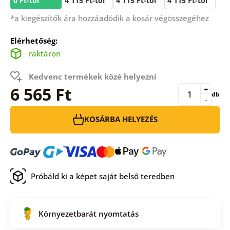
0 Ft-tól
4 115 Ft-tól
4 115 Ft-tól
4 115 Ft-tól
*a kiegészítők ára hozzáadódik a kosár végösszegéhez
Elérhetőség:
raktáron
Kedvenc termékek közé helyezni
6 565 Ft
+
db
-
KOSÁRBA HELYEZÉS
Próbáld ki a képet saját belső teredben
Környezetbarát nyomtatás