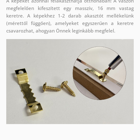
A képeket azonnal felakaszthatja otthonában! A vászon
megfelelően kifeszített egy masszív, 16 mm vastag
keretre. A képekhez 1-2 darab akasztót mellékelünk
(mérettől függően), amelyeket egyszerűen a keretre
csavarozhat, ahogyan Önnek leginkább megfelel.