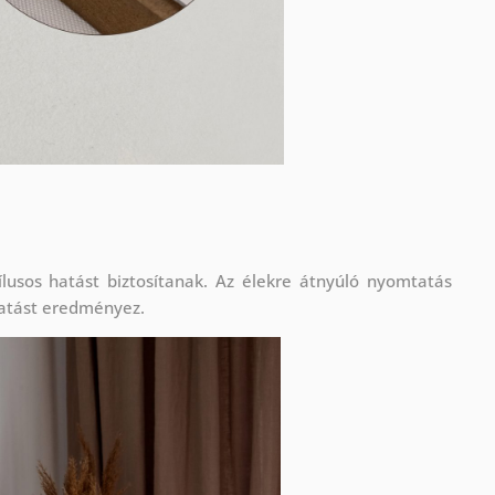
lusos hatást biztosítanak. Az élekre átnyúló nyomtatás
atást eredményez.