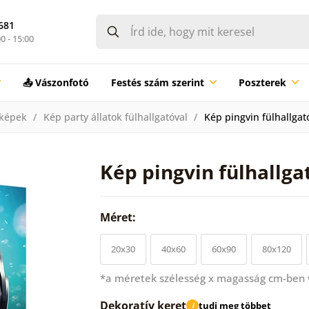
681
0 - 15:00
📤 Vászonfotó
Festés szám szerint
Poszterek
 képek
Kép party állatok fülhallgatóval
Kép pingvin fülhallgat
Kép pingvin fülhallga
Méret:
20x30
40x60
60x90
80x120
*a méretek szélesség x magasság cm-ben
Dekoratív keret
tudj meg többet
i