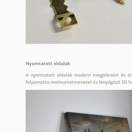
Nyomtatott oldalak
A nyomtatott oldalak modern megjelenést és stí
folyamatos motívumátmenetet és lenyűgöző 3D h