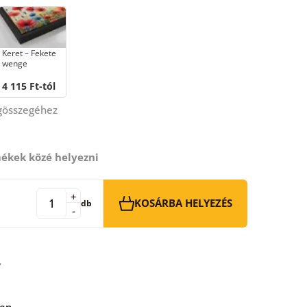
Keret – Fekete
wenge
4 115 Ft-tól
égösszegéhez
ékek közé helyezni
+
KOSÁRBA HELYEZÉS
db
-
ben