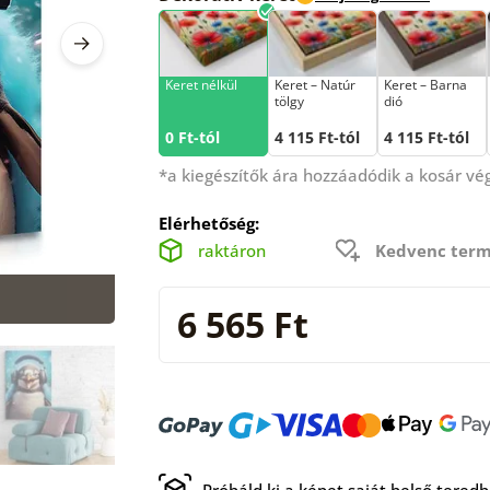
Keret nélkül
Keret – Natúr
Keret – Barna
tölgy
dió
0 Ft-tól
4 115 Ft-tól
4 115 Ft-tól
*a kiegészítők ára hozzáadódik a kosár v
Elérhetőség:
raktáron
Kedvenc term
6 565 Ft
Próbáld ki a képet saját belső tered