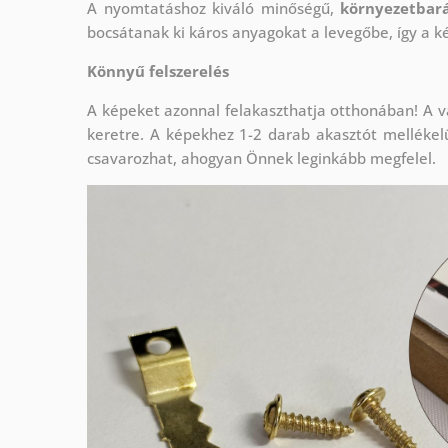
A nyomtatáshoz kiváló minőségű,
környezetbará
bocsátanak ki káros anyagokat a levegőbe, így a k
Könnyű felszerelés
A képeket azonnal felakaszthatja otthonában! A v
keretre. A képekhez 1-2 darab akasztót mellékel
csavarozhat, ahogyan Önnek leginkább megfelel.