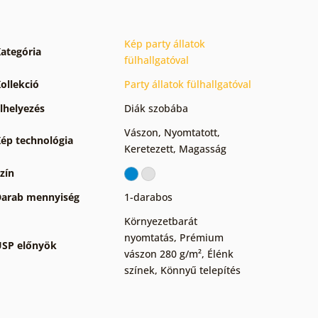
Kép party állatok
ategória
fülhallgatóval
ollekció
Party állatok fülhallgatóval
lhelyezés
Diák szobába
Vászon
,
Nyomtatott
,
ép technológia
Keretezett
,
Magasság
zín
arab mennyiség
1-darabos
Környezetbarát
nyomtatás
,
Prémium
SP előnyök
vászon 280 g/m²
,
Élénk
színek
,
Könnyű telepítés