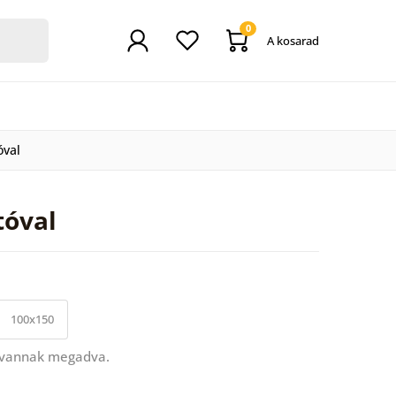
0
A kosarad
óval
tóval
100x150
 vannak megadva.