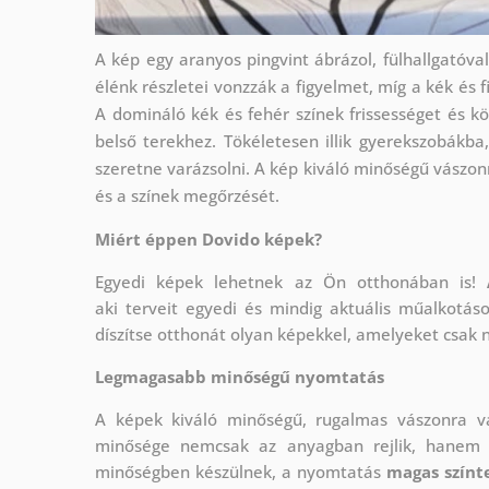
A kép egy aranyos pingvint ábrázol, fülhallgatóva
élénk részletei vonzzák a figyelmet, míg a kék és 
A domináló kék és fehér színek frissességet és 
belső terekhez. Tökéletesen illik gyerekszobákba
szeretne varázsolni. A kép kiváló minőségű vászon
és a színek megőrzését.
Miért éppen Dovido képek?
Egyedi képek lehetnek az Ön otthonában is!
aki
terveit egyedi és mindig aktuális műalkotás
díszítse otthonát olyan képekkel, amelyeket csak 
Legmagasabb minőségű nyomtatás
A képek kiváló minőségű, rugalmas vászonra 
minősége nemcsak az anyagban rejlik, hanem a
minőségben készülnek, a nyomtatás
magas színte