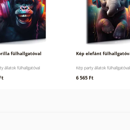
rilla fülhallgatóval
Kép elefánt fülhallgatóv
y állatok fülhallgatóval
Kép party állatok fülhallgatóval
Ft
6 565 Ft