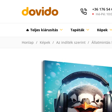
+36 176 54 
Hé-Pé: 10:0
🔥 Teljes kiárusítás
Tapéták
Képek
Honlap
Képek
Az indíték szerint
Állatmintás