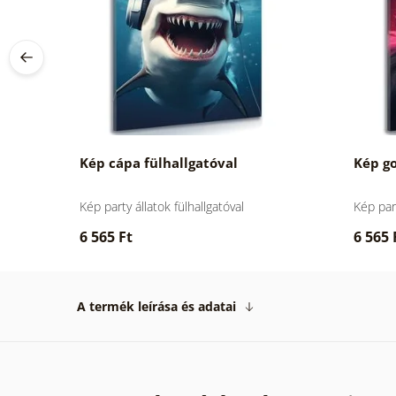
Kép cápa fülhallgatóval
Kép go
Kép party állatok fülhallgatóval
Kép part
6 565 Ft
6 565 
A termék leírása és adatai