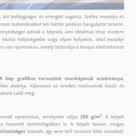
l, aki boldogságot és energiát sugároz. Széles mosolya és
finom buborékokkal teli háttér játékos hangulatot teremt.
könnyedséget adnak a képnek, ami ideálissá teszi modern
, iskolai helyiségekbe vagy olyan helyekre, ahol mosolyt
ra van nyomtatva, amely biztosítja a hosszú élettartamot
A kép grafikus tervezőnk munkájának eredménye
,
okká alakítja. Válasszon az eredeti motívumok közül, és
nálunk talál meg.
2
vannak nyomtatva, amelynek súlya
280 g/m
. A képek
 használt technológiában is. A képek lassan, magas
lítettséget
biztosít, így nem kell tartania fakó színektől.