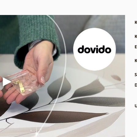
K
K
E
K
S
D
U