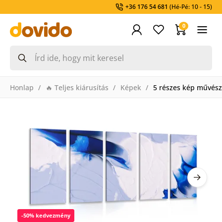
+36 176 54 681
(Hé-Pé: 10 - 15)
0
Honlap
🔥 Teljes kiárusítás
Képek
5 részes kép művész
-50% kedvezmény