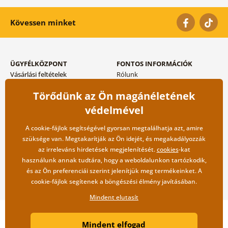
Kövessen minket
ÜGYFÉLKÖZPONT
FONTOS INFORMÁCIÓK
Vásárlási feltételek
Rólunk
Adatvédelem tárolása
Gyakori kérdések
Törődünk az Ön magánéletének
Szállítási és fizetési módok
Blog
Vissza küldés esetében
Kapcsolat
védelmével
Nagykereskedelmi
együttműködés
A cookie-fájlok segítségével gyorsan megtalálhatja azt, amire
szüksége van. Megtakarítják az Ön idejét, és megakadályozzák
az irreleváns hirdetések megjelenítését.
cookies
-kat
használunk annak tudtára, hogy a weboldalunkon tartózkodik,
és az Ön preferenciái szerint jelenítjük meg termékeinket. A
cookie-fájlok segítenek a böngészési élmény javításában.
Mindent elutasít
Copyright ©2019 © Dovido.hu.
Mindent elfogad
Webdesign
Litvanyi.sk
| A webáruházat készítette