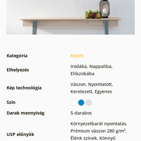
Kategória
Képek
Irodába
,
Nappaliba
,
Elhelyezés
Előszobába
Vászon
,
Nyomtatott
,
Kép technológia
Keretezett
,
Egyenes
Szín
Darab mennyiség
5-darabos
Környezetbarát nyomtatás
,
Prémium vászon 280 g/m²
,
USP előnyök
Élénk színek
,
Könnyű