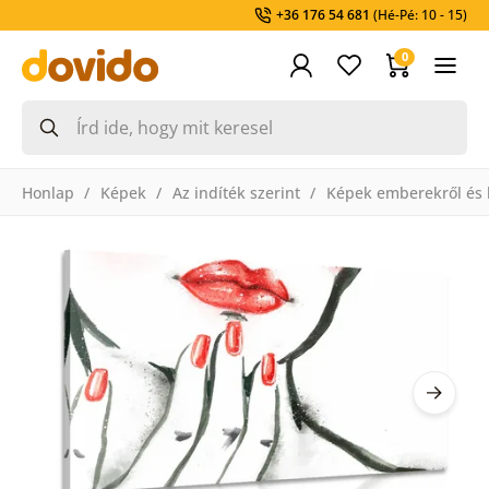
+36 176 54 681
(Hé-Pé: 10 - 15)
0
Honlap
Képek
Az indíték szerint
Képek emberekről és 