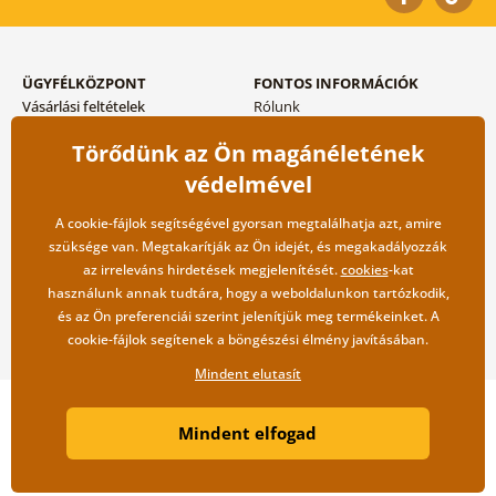
ÜGYFÉLKÖZPONT
FONTOS INFORMÁCIÓK
Vásárlási feltételek
Rólunk
Adatvédelem tárolása
Gyakori kérdések
Törődünk az Ön magánéletének
Szállítási és fizetési módok
Blog
Vissza küldés esetében
Kapcsolat
védelmével
Nagykereskedelmi
együttműködés
A cookie-fájlok segítségével gyorsan megtalálhatja azt, amire
szüksége van. Megtakarítják az Ön idejét, és megakadályozzák
az irreleváns hirdetések megjelenítését.
cookies
-kat
használunk annak tudtára, hogy a weboldalunkon tartózkodik,
és az Ön preferenciái szerint jelenítjük meg termékeinket. A
cookie-fájlok segítenek a böngészési élmény javításában.
Mindent elutasít
Copyright ©2019 © Dovido.hu.
Mindent elfogad
Webdesign
Litvanyi.sk
| A webáruházat készítette