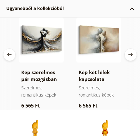
Ugyanebből a kollekcióból
nő
Kép szerelmes
Kép két lélek
K
pár mozgásban
kapcsolata
v
pek
Szerelmes,
Szerelmes,
N
romantikus képek
romantikus képek
6
6 565 Ft
6 565 Ft