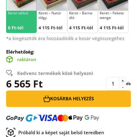
Keret nélkül
Keret – Natúr
Keret – Barna
Keret – Fekete
tölgy
dió
wenge
0 Ft-tól
4 115 Ft-tól
4 115 Ft-tól
4 115 Ft-tól
*a kiegészítők ára hozzáadódik a kosár végösszegéhez
Elérhetőség:
raktáron
Kedvenc termékek közé helyezni
6 565 Ft
+
db
-
KOSÁRBA HELYEZÉS
Próbáld ki a képet saját belső teredben