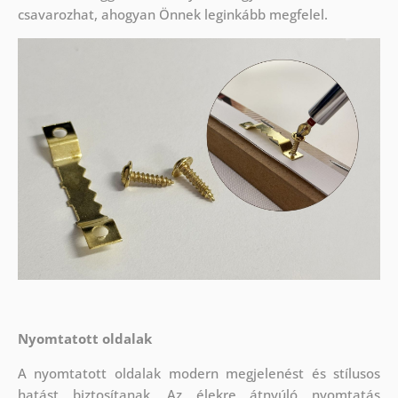
csavarozhat, ahogyan Önnek leginkább megfelel.
Nyomtatott oldalak
A nyomtatott oldalak modern megjelenést és stílusos
hatást biztosítanak. Az élekre átnyúló nyomtatás