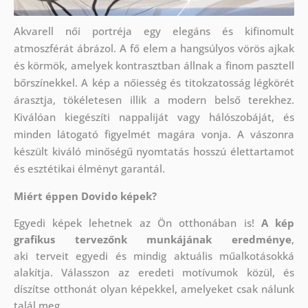
Akvarell női portréja egy elegáns és kifinomult
atmoszférát ábrázol. A fő elem a hangsúlyos vörös ajkak
és körmök, amelyek kontrasztban állnak a finom pasztell
bőrszínekkel. A kép a nőiesség és titokzatosság légkörét
árasztja, tökéletesen illik a modern belső terekhez.
Kiválóan kiegészíti nappaliját vagy hálószobáját, és
minden látogató figyelmét magára vonja. A vászonra
készült kiváló minőségű nyomtatás hosszú élettartamot
és esztétikai élményt garantál.
Miért éppen Dovido képek?
Egyedi képek lehetnek az Ön otthonában is!
A kép
grafikus tervezőnk munkájának eredménye
,
aki
terveit egyedi és mindig aktuális műalkotásokká
alakítja. Válasszon az eredeti motívumok közül, és
díszítse otthonát olyan képekkel, amelyeket csak nálunk
talál meg.