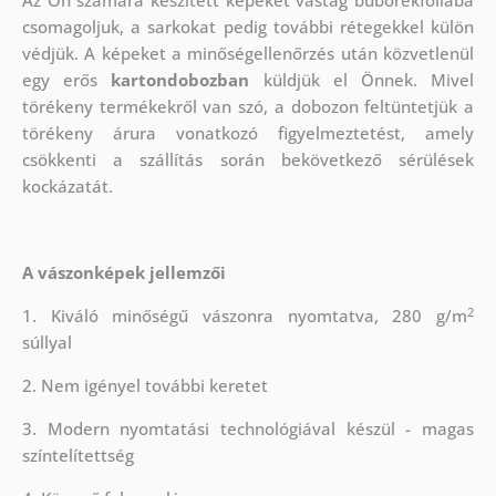
Az Ön számára készített képeket vastag buborékfóliába
csomagoljuk, a sarkokat pedig további rétegekkel külön
védjük.
A képeket a minőségellenőrzés után közvetlenül
egy erős
kartondobozban
küldjük el Önnek. Mivel
törékeny termékekről van szó, a dobozon feltüntetjük a
törékeny árura vonatkozó figyelmeztetést, amely
csökkenti a szállítás során bekövetkező sérülések
kockázatát.
A vászonképek jellemzői
2
1. Kiváló minőségű vászonra nyomtatva, 280 g/m
súllyal
2. Nem igényel további keretet
3. Modern nyomtatási technológiával készül - magas
színtelítettség