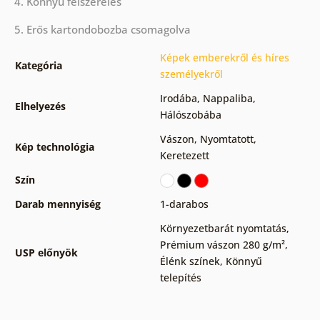
4. Könnyű felszerelés
5. Erős kartondobozba csomagolva
Képek emberekről és híres
Kategória
személyekről
Irodába
,
Nappaliba
,
Elhelyezés
Hálószobába
Vászon
,
Nyomtatott
,
Kép technológia
Keretezett
Szín
Darab mennyiség
1-darabos
Környezetbarát nyomtatás
,
Prémium vászon 280 g/m²
,
USP előnyök
Élénk színek
,
Könnyű
telepítés