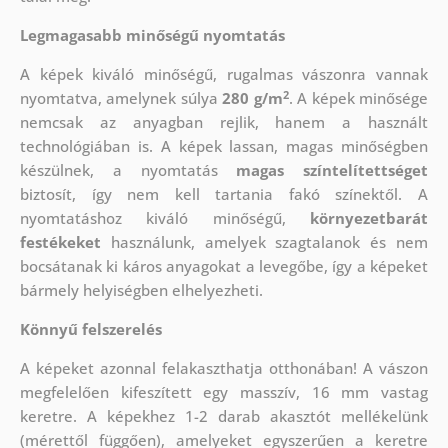
Legmagasabb minőségű nyomtatás
A képek kiváló minőségű, rugalmas vászonra vannak
2
nyomtatva, amelynek súlya
280 g/m
. A képek minősége
nemcsak az anyagban rejlik, hanem a használt
technológiában is. A képek lassan, magas minőségben
készülnek, a nyomtatás
magas színtelítettséget
biztosít, így nem kell tartania fakó színektől. A
nyomtatáshoz kiváló minőségű,
környezetbarát
festékeket
használunk, amelyek szagtalanok és nem
bocsátanak ki káros anyagokat a levegőbe, így a képeket
bármely helyiségben elhelyezheti.
Könnyű felszerelés
A képeket azonnal felakaszthatja otthonában! A vászon
megfelelően kifeszített egy masszív, 16 mm vastag
keretre. A képekhez 1-2 darab akasztót mellékelünk
(mérettől függően), amelyeket egyszerűen a keretre