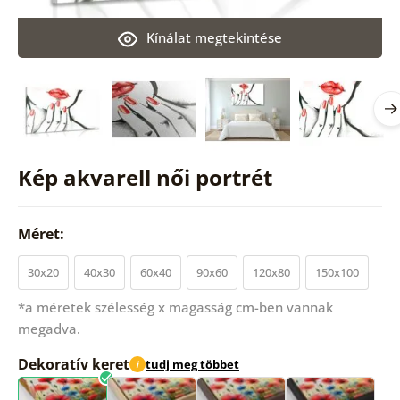
Kínálat megtekintése
Kép akvarell női portrét
Méret:
30x20
40x30
60x40
90x60
120x80
150x100
*a méretek szélesség x magasság cm-ben vannak
megadva.
Dekoratív keret
tudj meg többet
i