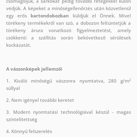
csomagoljuk, a sarkokat pedig további rétegekkel külön
védjük.
A képeket a minőségellenőrzés után közvetlenül
egy erős
kartondobozban
küldjük el Önnek. Mivel
törékeny termékekről van szó, a dobozon feltüntetjük a
törékeny árura vonatkozó figyelmeztetést, amely
csökkenti a szállítás során bekövetkező sérülések
kockázatát.
A vászonképek jellemzői
2
1. Kiváló minőségű vászonra nyomtatva, 280 g/m
súllyal
2. Nem igényel további keretet
3. Modern nyomtatási technológiával készül - magas
színtelítettség
4. Könnyű felszerelés