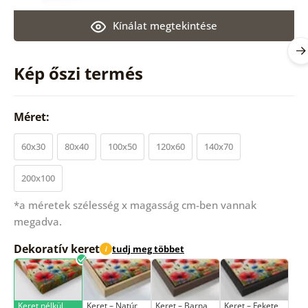
Kínálat megtekintése
Kép őszi termés
Méret:
60x30
80x40
100x50
120x60
140x70
200x100
*a méretek szélesség x magasság cm-ben vannak
megadva.
Dekoratív keret
tudj meg többet
i
Keret nélkül
Keret – Natúr
Keret – Barna
Keret – Fekete