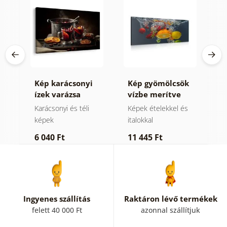
Kép karácsonyi
Kép gyömölcsök
K
ízek varázsa
vízbe merítve
v
s
Karácsonyi és téli
Képek ételekkel és
K
képek
italokkal
2
6 040 Ft
11 445 Ft
Ingyenes szállítás
Raktáron lévő termékek
felett 40 000 Ft
azonnal szállítjuk