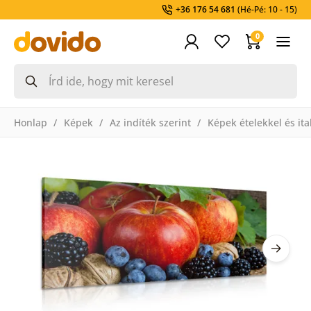
+36 176 54 681
(Hé-Pé: 10 - 15)
0
Honlap
Képek
Az indíték szerint
Képek ételekkel és ita