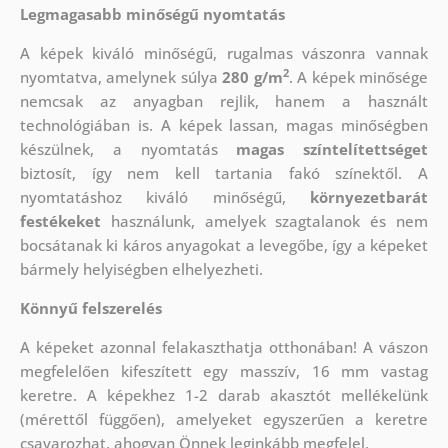
Legmagasabb minőségű nyomtatás
A képek kiváló minőségű, rugalmas vászonra vannak
2
nyomtatva, amelynek súlya
280 g/m
. A képek minősége
nemcsak az anyagban rejlik, hanem a használt
technológiában is. A képek lassan, magas minőségben
készülnek, a nyomtatás
magas színtelítettséget
biztosít, így nem kell tartania fakó színektől. A
nyomtatáshoz kiváló minőségű,
környezetbarát
festékeket
használunk, amelyek szagtalanok és nem
bocsátanak ki káros anyagokat a levegőbe, így a képeket
bármely helyiségben elhelyezheti.
Könnyű felszerelés
A képeket azonnal felakaszthatja otthonában! A vászon
megfelelően kifeszített egy masszív, 16 mm vastag
keretre. A képekhez 1-2 darab akasztót mellékelünk
(mérettől függően), amelyeket egyszerűen a keretre
csavarozhat, ahogyan Önnek leginkább megfelel.