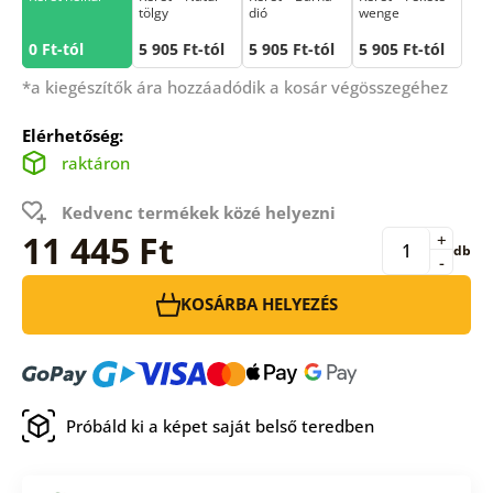
tölgy
dió
wenge
0 Ft-tól
5 905 Ft-tól
5 905 Ft-tól
5 905 Ft-tól
*a kiegészítők ára hozzáadódik a kosár végösszegéhez
Elérhetőség:
raktáron
Kedvenc termékek közé helyezni
11 445 Ft
+
db
-
KOSÁRBA HELYEZÉS
Próbáld ki a képet saját belső teredben