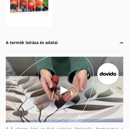
A termék leírása és adatai
A 5 részes kép az őszi aratást ábrázolja, bemutatva a