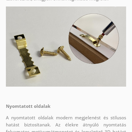
Nyomtatott oldalak
A nyomtatott oldalak modern megjelenést és stílusos
hatást biztosítanak. Az élekre átnyúló nyomtatás
folyamatos motívumátmenetet és lenyűgöző 3D hatást