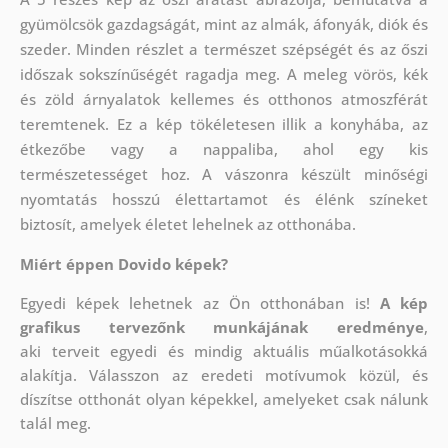
gyümölcsök gazdagságát, mint az almák, áfonyák, diók és
szeder. Minden részlet a természet szépségét és az őszi
időszak sokszínűségét ragadja meg. A meleg vörös, kék
és zöld árnyalatok kellemes és otthonos atmoszférát
teremtenek. Ez a kép tökéletesen illik a konyhába, az
étkezőbe vagy a nappaliba, ahol egy kis
természetességet hoz. A vászonra készült minőségi
nyomtatás hosszú élettartamot és élénk színeket
biztosít, amelyek életet lehelnek az otthonába.
Miért éppen Dovido képek?
Egyedi képek lehetnek az Ön otthonában is!
A kép
grafikus tervezőnk munkájának eredménye
,
aki
terveit egyedi és mindig aktuális műalkotásokká
alakítja. Válasszon az eredeti motívumok közül, és
díszítse otthonát olyan képekkel, amelyeket csak nálunk
talál meg.