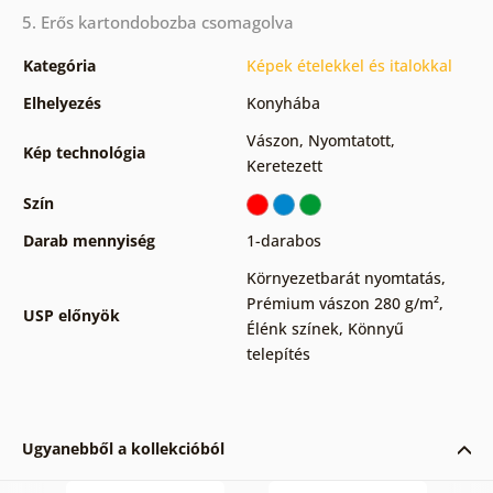
5. Erős kartondobozba csomagolva
Kategória
Képek ételekkel és italokkal
Elhelyezés
Konyhába
Vászon
,
Nyomtatott
,
Kép technológia
Keretezett
Szín
Darab mennyiség
1-darabos
Környezetbarát nyomtatás
,
Prémium vászon 280 g/m²
,
USP előnyök
Élénk színek
,
Könnyű
telepítés
Ugyanebből a kollekcióból